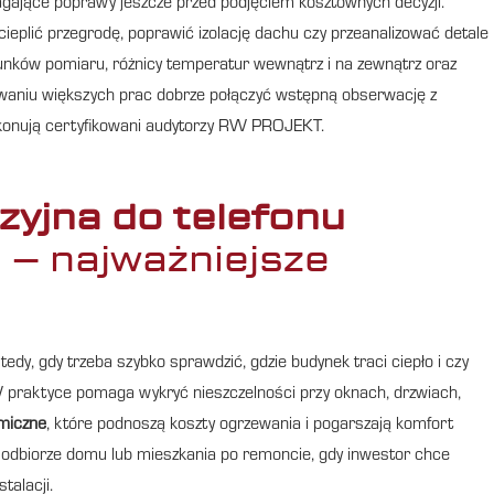
ające poprawy jeszcze przed podjęciem kosztownych decyzji.
ocieplić przegrodę, poprawić izolację dachu czy przeanalizować detale
unków pomiaru, różnicy temperatur wewnątrz i na zewnątrz oraz
nowaniu większych prac dobrze połączyć wstępną obserwację z
wykonują certyfikowani audytorzy RW PROJEKT.
yjna do telefonu
 – najważniejsze
edy, gdy trzeba szybko sprawdzić, gdzie budynek traci ciepło i czy
 praktyce pomaga wykryć nieszczelności przy oknach, drzwiach,
miczne
, które podnoszą koszty ogrzewania i pogarszają komfort
 odbiorze domu lub mieszkania po remoncie, gdy inwestor chce
talacji.