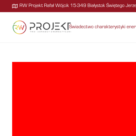
RW Projekt Rafał Wójcik 15-349 Białystok Świętego Jer
Świadectwo charakterystyki ener