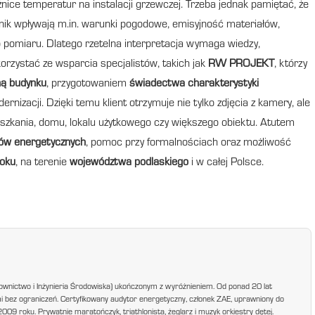
żnice temperatur na instalacji grzewczej. Trzeba jednak pamiętać, że
ynik wpływają m.in. warunki pogodowe, emisyjność materiałów,
pomiaru. Dlatego rzetelna interpretacja wymaga wiedzy,
orzystać ze wsparcia specjalistów, takich jak
RW PROJEKT
, którzy
ą budynku
, przygotowaniem
świadectwa charakterystyki
nizacji. Dzięki temu klient otrzymuje nie tylko zdjęcia z kamery, ale
zkania, domu, lokalu użytkowego czy większego obiektu. Atutem
rów energetycznych
, pomoc przy formalnościach oraz możliwość
toku
, na terenie
województwa podlaskiego
i w całej Polsce.
ownictwo i Inżynieria Środowiska) ukończonym z wyróżnieniem. Od ponad 20 lat
mi bez ograniczeń. Certyfikowany audytor energetyczny, członek ZAE, uprawniony do
9 roku. Prywatnie maratończyk, triathlonista, żeglarz i muzyk orkiestry dętej.