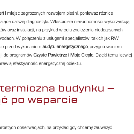
eń
i miejsc zagrożonych rozwojem pleśni, ponieważ różnice
jące dalszej diagnostyki. Właściciele nieruchomości wykorzystują
ików oraz instalacji, na przykład w celu znalezienia niedogrzanych
zewodach. W połączeniu z usługami specjalistów, takich jak RW
cie przed wykonaniem
audytu energetycznego
, przygotowaniem
cji do programów
Czyste Powietrze
i
Moje Ciepło
. Dzięki temu łatwiej
oprawią efektywność energetyczną obiektu.
 termiczna budynku –
ąć po wsparcie
 prostych obserwacjach, na przykład gdy chcemy zauważyć