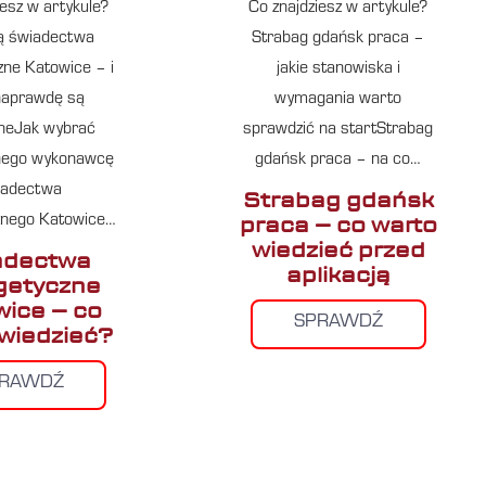
iesz w artykule?
Co znajdziesz w artykule?
ą świadectwa
Strabag gdańsk praca –
zne Katowice – i
jakie stanowiska i
naprawdę są
wymagania warto
neJak wybrać
sprawdzić na startStrabag
nego wykonawcę
gdańsk praca – na co…
iadectwa
Strabag gdańsk
praca – co warto
znego Katowice…
wiedzieć przed
adectwa
aplikacją
getyczne
ice – co
SPRAWDŹ
 wiedzieć?
PRAWDŹ