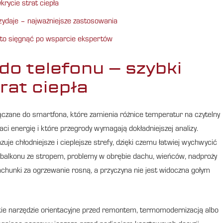
rycie strat ciepła
ydaje – najważniejsze zastosowania
rto sięgnąć po wsparcie ekspertów
o telefonu – szybki
rat ciepła
łączane do smartfona, które zamienia różnice temperatur na czytelny
ci energię i które przegrody wymagają dokładniejszej analizy.
e chłodniejsze i cieplejsze strefy, dzięki czemu łatwiej wychwycić
ku balkonu ze stropem, problemy w obrębie dachu, wieńców, nadproży
achunki za ogrzewanie rosną, a przyczyna nie jest widoczna gołym
ie narzędzie orientacyjne przed remontem, termomodernizacją albo