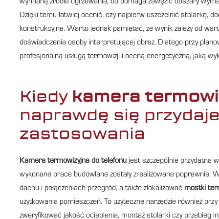
wymianą źródła ogrzewania, bo pomaga zawęzić obszary wymag
Dzięki temu łatwiej ocenić, czy najpierw uszczelnić stolarkę, d
konstrukcyjne. Warto jednak pamiętać, że wynik zależy od war
doświadczenia osoby interpretującej obraz. Dlatego przy pla
profesjonalną usługą termowizji i oceną energetyczną, jaką 
Kiedy
kamera termowiz
naprawdę się przydaje
zastosowania
Kamera termowizyjna do telefonu
jest szczególnie przydatna wt
wykonane prace budowlane zostały zrealizowane poprawnie. W
dachu i połączeniach przegród, a także zlokalizować
mostki ter
użytkowania pomieszczeń. To użyteczne narzędzie również przy
zweryfikować jakość ocieplenia, montaż stolarki czy przebieg ins