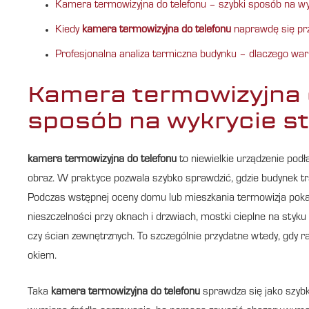
Kamera termowizyjna do telefonu – szybki sposób na wyk
Kiedy
kamera termowizyjna do telefonu
naprawdę się prz
Profesjonalna analiza termiczna budynku – dlaczego wa
Kamera termowizyjna d
sposób na wykrycie st
kamera termowizyjna do telefonu
to niewielkie urządzenie pod
obraz. W praktyce pozwala szybko sprawdzić, gdzie budynek tra
Podczas wstępnej oceny domu lub mieszkania termowizja pokazuj
nieszczelności przy oknach i drzwiach, mostki cieplne na sty
czy ścian zewnętrznych. To szczególnie przydatne wtedy, gdy r
okiem.
Taka
kamera termowizyjna do telefonu
sprawdza się jako szybk