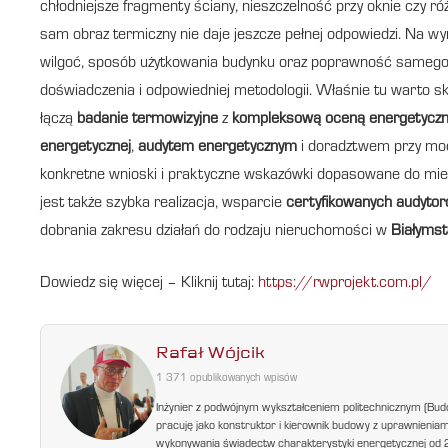
chłodniejsze fragmenty ściany, nieszczelność przy oknie czy ró
sam obraz termiczny nie daje jeszcze pełnej odpowiedzi. Na w
wilgoć, sposób użytkowania budynku oraz poprawność samego 
doświadczenia i odpowiedniej metodologii. Właśnie tu warto sk
łączą
badanie termowizyjne
z
kompleksową oceną energetyczn
energetycznej
,
audytem energetycznym
i doradztwem przy moder
konkretne wnioski i praktyczne wskazówki dopasowane do mies
jest także szybka realizacja, wsparcie
certyfikowanych audyto
dobrania zakresu działań do rodzaju nieruchomości w
Białyms
Dowiedz się więcej – Kliknij tutaj:
https://rwprojekt.com.pl/
Rafał Wójcik
1 371 opublikowanych wpisów
Inżynier z podwójnym wykształceniem politechnicznym (Bud
pracuję jako konstruktor i kierownik budowy z uprawnienia
wykonywania świadectw charakterystyki energetycznej od 200