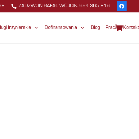
98
ZADZWOŃ RAFAŁ WÓJCIK: 694 365 816
ługi Inżynierskie
Dofinansowania
Blog
Praca
Kontak