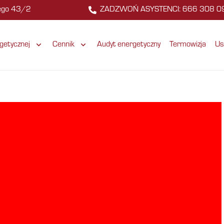
zego 43/2
ZADZWOŃ ASYSTENCI: 666 308 0
getycznej
Cennik
Audyt energetyczny
Termowizja
Us