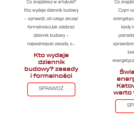
Co znajdziesz w artykule?
Co znajdz
Kto wydaje dziennik budowy
Czym s
– sprawdź, od czego zacząć
energetyc
formalnościJak odebrać
kiedy 
dziennik budowy –
potrzeb
najważniejsze zasady, o…
sprawdzo
św
Kto wydaje
dziennik
energetyc
budowy? zasady
Świ
i formalności
ener
Katow
SPRAWDŹ
warto
S