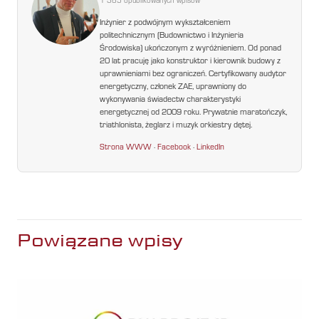
1 385 opublikowanych wpisów
Inżynier z podwójnym wykształceniem
politechnicznym (Budownictwo i Inżynieria
Środowiska) ukończonym z wyróżnieniem. Od ponad
20 lat pracuję jako konstruktor i kierownik budowy z
uprawnieniami bez ograniczeń. Certyfikowany audytor
energetyczny, członek ZAE, uprawniony do
wykonywania świadectw charakterystyki
energetycznej od 2009 roku. Prywatnie maratończyk,
triathlonista, żeglarz i muzyk orkiestry dętej.
Strona WWW
·
Facebook
·
LinkedIn
Powiązane wpisy