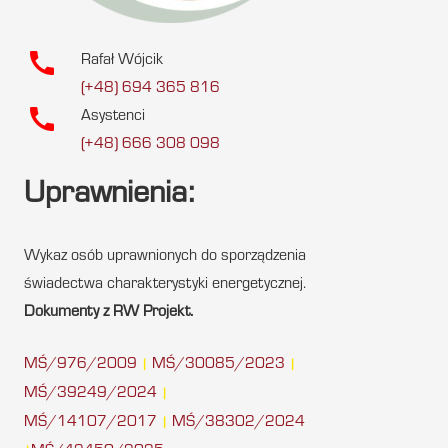
call
Rafał Wójcik
(+48) 694 365 816
call
Asystenci
(+48) 666 308 098
Uprawnienia:
Wykaz osób uprawnionych do sporządzenia
świadectwa charakterystyki energetycznej.
Dokumenty z RW Projekt.
MŚ/976/2009
MŚ/30085/2023
|
|
MŚ/39249/2024
|
MŚ/14107/2017
MŚ/38302/2024
|