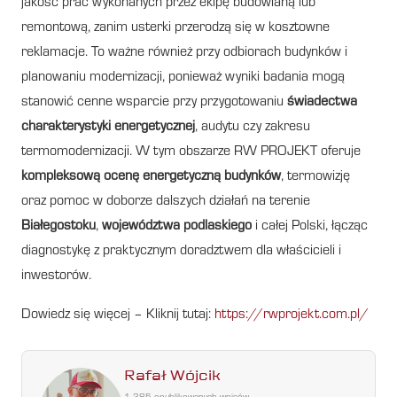
jakość prac wykonanych przez ekipę budowlaną lub
remontową, zanim usterki przerodzą się w kosztowne
reklamacje. To ważne również przy odbiorach budynków i
planowaniu modernizacji, ponieważ wyniki badania mogą
stanowić cenne wsparcie przy przygotowaniu
świadectwa
charakterystyki energetycznej
, audytu czy zakresu
termomodernizacji. W tym obszarze RW PROJEKT oferuje
kompleksową ocenę energetyczną budynków
, termowizję
oraz pomoc w doborze dalszych działań na terenie
Białegostoku
,
województwa podlaskiego
i całej Polski, łącząc
diagnostykę z praktycznym doradztwem dla właścicieli i
inwestorów.
Dowiedz się więcej – Kliknij tutaj:
https://rwprojekt.com.pl/
Rafał Wójcik