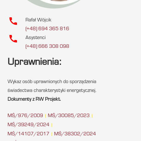
call
Rafał Wójcik
(+48) 694 365 816
call
Asystenci
(+48) 666 308 098
Uprawnienia:
Wykaz osób uprawnionych do sporządzenia
świadectwa charakterystyki energetycznej.
Dokumenty z RW Projekt.
MŚ/976/2009
MŚ/30085/2023
|
|
MŚ/39249/2024
|
MŚ/14107/2017
MŚ/38302/2024
|