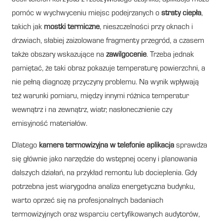
pomóc w wychwyceniu miejsc podejrzanych o
straty ciepła
,
takich jak
mostki termiczne
, nieszczelności przy oknach i
drzwiach, słabiej zaizolowane fragmenty przegród, a czasem
także obszary wskazujące na
zawilgocenie
. Trzeba jednak
pamiętać, że taki obraz pokazuje temperaturę powierzchni, a
nie pełną diagnozę przyczyny problemu. Na wynik wpływają
też warunki pomiaru, między innymi różnica temperatur
wewnątrz i na zewnątrz, wiatr, nasłonecznienie czy
emisyjność materiałów.
Dlatego
kamera termowizyjna w telefonie aplikacja
sprawdza
się głównie jako narzędzie do wstępnej oceny i planowania
dalszych działań, na przykład remontu lub docieplenia. Gdy
potrzebna jest wiarygodna analiza energetyczna budynku,
warto oprzeć się na profesjonalnych badaniach
termowizyjnych oraz wsparciu certyfikowanych audytorów,