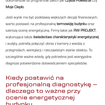
dokumentów do programów takich jak
Czyste Powietrze
czy
Moje Ciepło
.
Jeśli wynik ma być podstawą większych decyzji finansowych,
warto postawić na profesjonalną
termowizję budynku
oraz
szerszą ocenę energetyczną. Firmy takie jak
RW PROJEKT
,
wykonujące także
świadectwa charakterystyki energetycznej
i audyty, potrafią połączyć obraz z kamery z wiedzą o
przegrodach, wentylacji i rzeczywistym stanie obiektu. To
szczególnie ważne wtedy, gdy potrzebna jest wiarygodna
diagnoza potwierdzona doświadczeniem specjalistów.
Kiedy postawić na
profesjonalną diagnostykę –
dlaczego to ważne przy
ocenie energetycznej
budynku