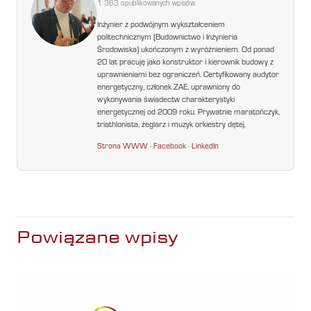
1 363 opublikowanych wpisów
Inżynier z podwójnym wykształceniem
politechnicznym (Budownictwo i Inżynieria
Środowiska) ukończonym z wyróżnieniem. Od ponad
20 lat pracuję jako konstruktor i kierownik budowy z
uprawnieniami bez ograniczeń. Certyfikowany audytor
energetyczny, członek ZAE, uprawniony do
wykonywania świadectw charakterystyki
energetycznej od 2009 roku. Prywatnie maratończyk,
triathlonista, żeglarz i muzyk orkiestry dętej.
Strona WWW
·
Facebook
·
LinkedIn
Powiązane wpisy