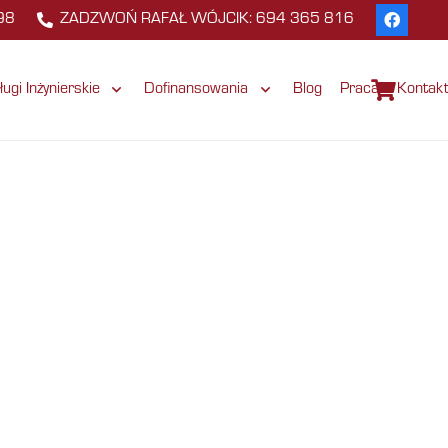
98
ZADZWOŃ RAFAŁ WÓJCIK: 694 365 816
ługi Inżynierskie
Dofinansowania
Blog
Praca
Kontak