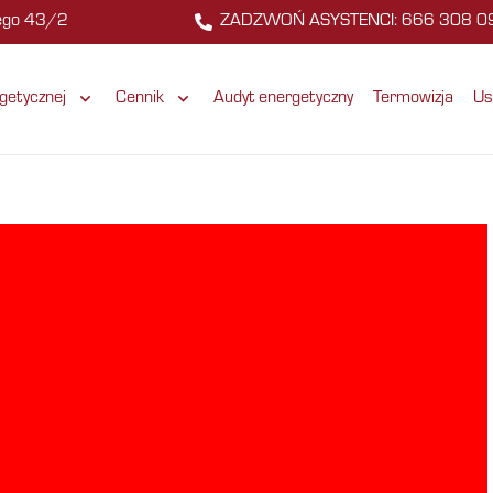
zego 43/2
ZADZWOŃ ASYSTENCI: 666 308 0
getycznej
Cennik
Audyt energetyczny
Termowizja
Us