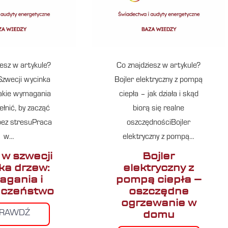
iesz w artykule?
Co znajdziesz w artykule?
zwecji wycinka
Bojler elektryczny z pompą
akie wymagania
ciepła – jak działa i skąd
ełnić, by zacząć
biorą się realne
 bez stresuPraca
oszczędnościBojler
w…
elektryczny z pompą…
 w szwecji
Bojler
ka drzew:
elektryczny z
gania i
pompą ciepła –
eczeństwo
oszczędne
ogrzewanie w
domu
PRAWDŹ