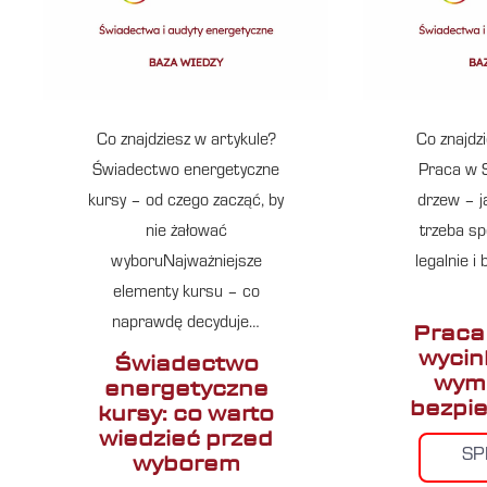
Co znajdziesz w artykule?
Co znajdz
Świadectwo energetyczne
Praca w S
kursy – od czego zacząć, by
drzew – j
nie żałować
trzeba sp
wyboruNajważniejsze
legalnie i
elementy kursu – co
naprawdę decyduje…
Praca
wycin
Świadectwo
wyma
energetyczne
bezpi
kursy: co warto
wiedzieć przed
S
wyborem