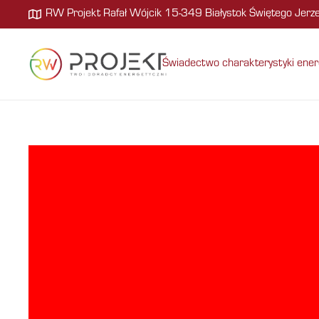
RW Projekt Rafał Wójcik 15-349 Białystok Świętego Jer
Świadectwo charakterystyki ener