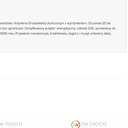
ownictwo i Inżynieria Środowiska) ukończonym z wyróżnieniem. Od ponad 20 lat
mi bez ograniczeń. Certyfikowany audytor energetyczny, członek ZAE, uprawniony do
9 roku. Prywatnie maratończyk, triathlonista, żeglarz i muzyk orkiestry dętej.