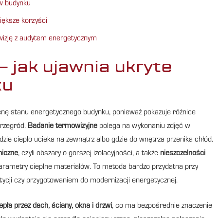
 w budynku
iększe korzyści
wizję z audytem energetycznym
 jak ujawnia ukryte
ku
enę stanu energetycznego budynku, ponieważ pokazuje różnice
przegród.
Badanie termowizyjne
polega na wykonaniu zdjęć w
zie ciepło ucieka na zewnątrz albo gdzie do wnętrza przenika chłód.
miczne
, czyli obszary o gorszej izolacyjności, a także
nieszczelności
arametry cieplne materiałów. To metoda bardzo przydatna przy
cji czy przygotowaniem do modernizacji energetycznej.
epła przez dach, ściany, okna i drzwi
, co ma bezpośrednie znaczenie