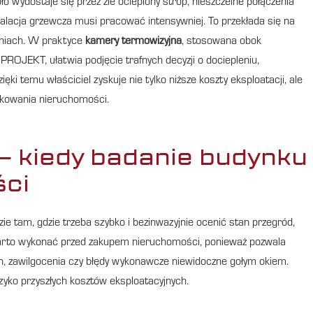
 wydostaje się przez źle ocieplony strop, nieszczelne połączenia
talacja grzewcza musi pracować intensywniej. To przekłada się na
eniach. W praktyce
kamery termowizyjna
, stosowana obok
OJEKT, ułatwia podjęcie trafnych decyzji o dociepleniu,
i temu właściciel zyskuje nie tylko niższe koszty eksploatacji, ale
ytkowania nieruchomości.
– kiedy badanie budynku
ści
ie tam, gdzie trzeba szybko i bezinwazyjnie ocenić stan przegród,
ie warto wykonać przed zakupem nieruchomości, ponieważ pozwala
ch, zawilgocenia czy błędy wykonawcze niewidoczne gołym okiem.
yzyko przyszłych kosztów eksploatacyjnych.