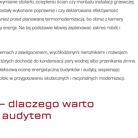
ymianie stolarki, ociepleniu ścian czy montażu instalacji grzewczej.
ostały wykonane poprawnie i czy deklarowana efektywność
wnież przed planowaną termomodernizacją, bo obraz z kamery
 energii. Na tej podstawie łatwiej zaplanować zakres robót i
lemach z zawilgoceniem, wychłodzonymi narożnikami i rozwojem
tórych dochodzi do kondensacji pary wodnej albo przenikania zimna.
pleksową ocenę energetyczną budynków i audyty, wspierając
olski w przygotowaniu skutecznych i racjonalnych modernizacji.
– dlaczego warto
z audytem