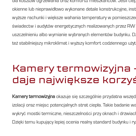
dla kosztów ogrzewania oraz komfortu mieszkańców. Jeśli ciepło
okienne lub nieprawidłowo wykonane detale konstrukcyjne, ins
wyższe rachunki i większe wahania temperatury w pomieszcz
świadectw i audytów energetycznych realizowanych przez RW PR
uszczelnieniu albo wymianie wybranych elementów budynku. Dzięk
też stabilniejszy mikroklimat i wyższy komfort codziennego uż
Kamery termowizyjna 
daje największe korzy
Kamery termowizyjna
okazuje się szczególnie przydatna wszędz
izolacji oraz miejsc potencjalnych strat ciepła. Takie badan
wykryć mostki termiczne, nieszczelności przy oknach i drzwia
Dzięki temu kupujący lepiej ocenia realny standard budynku i r