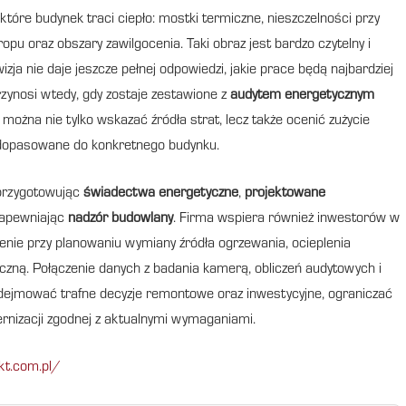
tóre budynek traci ciepło: mostki termiczne, nieszczelności przy
pu oraz obszary zawilgocenia. Taki obraz jest bardzo czytelny i
a nie daje jeszcze pełnej odpowiedzi, jakie prace będą najbardziej
rzynosi wtedy, gdy zostaje zestawione z
audytem energetycznym
 można nie tylko wskazać źródła strat, lecz także ocenić zużycie
a dopasowane do konkretnego budynku.
 przygotowując
świadectwa energetyczne
,
projektowane
 zapewniając
nadzór budowlany
. Firma wspiera również inwestorów w
enie przy planowaniu wymiany źródła ogrzewania, ocieplenia
zną. Połączenie danych z badania kamerą, obliczeń audytowych i
dejmować trafne decyzje remontowe oraz inwestycyjne, ograniczać
ernizacji zgodnej z aktualnymi wymaganiami.
kt.com.pl/