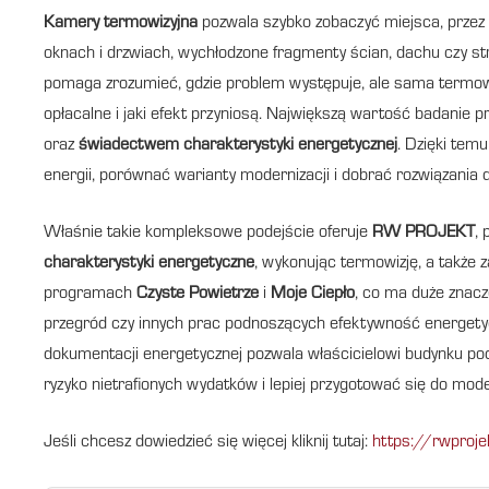
Kamery termowizyjna
pozwala szybko zobaczyć miejsca, przez k
oknach i drzwiach, wychłodzone fragmenty ścian, dachu czy stro
pomaga zrozumieć, gdzie problem występuje, ale sama termowizj
opłacalne i jaki efekt przyniosą. Największą wartość badanie p
oraz
świadectwem charakterystyki energetycznej
. Dzięki temu
energii, porównać warianty modernizacji i dobrać rozwiązani
Właśnie takie kompleksowe podejście oferuje
RW PROJEKT
,
charakterystyki energetyczne
, wykonując termowizję, a także
programach
Czyste Powietrze
i
Moje Ciepło
, co ma duże znacz
przegród czy innych prac podnoszących efektywność energetyc
dokumentacji energetycznej pozwala właścicielowi budynku po
ryzyko nietrafionych wydatków i lepiej przygotować się do mod
Jeśli chcesz dowiedzieć się więcej kliknij tutaj:
https://rwproje