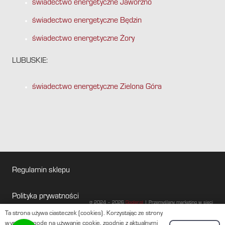
świadectwo energetyczne Jaworzno
świadectwo energetyczne Będzin
świadectwo energetyczne Żory
LUBUSKIE:
świadectwo energetyczne Zielona Góra
Regulamin sklepu
Polityka prywatności
@ 2024 – 2026
Gogler.pl
| Przemyślany marketing w sieci
Ta strona używa ciasteczek (cookies). Korzystając ze strony
Baza wiedzy
wyrażasz zgodę na używanie cookie, zgodnie z aktualnymi