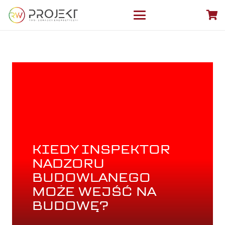
KIEDY INSPEKTOR
NADZORU
BUDOWLANEGO
MOŻE WEJŚĆ NA
BUDOWĘ?