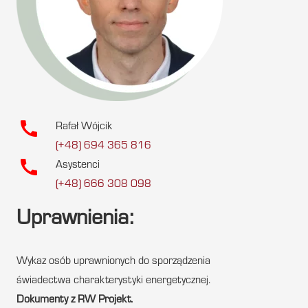
call
Rafał Wójcik
(+48) 694 365 816
call
Asystenci
(+48) 666 308 098
Uprawnienia:
Wykaz osób uprawnionych do sporządzenia
świadectwa charakterystyki energetycznej.
Dokumenty z RW Projekt.