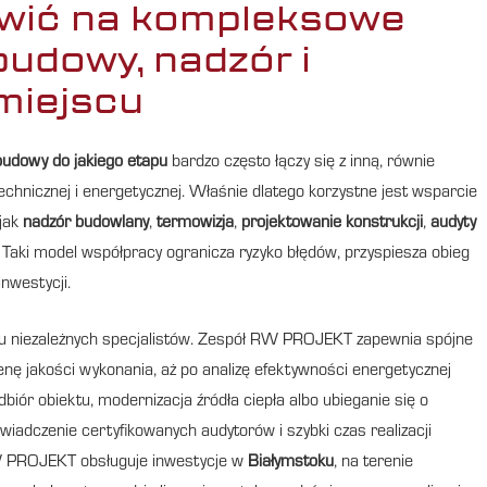
awić na kompleksowe
budowy, nadzór i
miejscu
budowy do jakiego etapu
bardzo często łączy się z inną, równie
echnicznej i energetycznej. Właśnie dlatego korzystne jest wsparcie
 jak
nadzór budowlany
,
termowizja
,
projektowanie konstrukcji
,
audyty
. Taki model współpracy ogranicza ryzyko błędów, przyspiesza obieg
nwestycji.
ku niezależnych specjalistów. Zespół RW PROJEKT zapewnia spójne
cenę jakości wykonania, aż po analizę efektywności energetycznej
biór obiektu, modernizacja źródła ciepła albo ubieganie się o
wiadczenie certyfikowanych audytorów i szybki czas realizacji
RW PROJEKT obsługuje inwestycje w
Białymstoku
, na terenie