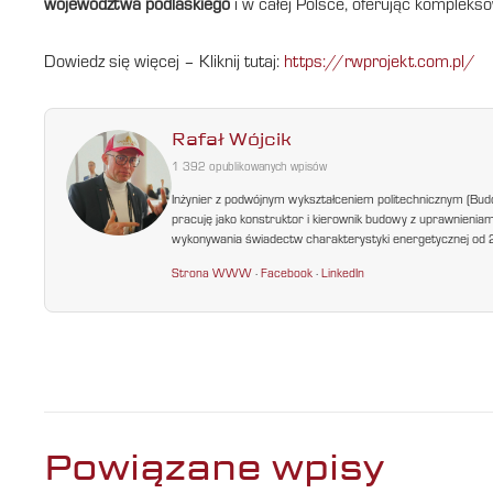
województwa podlaskiego
i w całej Polsce, oferując kompleksow
Dowiedz się więcej – Kliknij tutaj:
https://rwprojekt.com.pl/
Rafał Wójcik
1 392 opublikowanych wpisów
Inżynier z podwójnym wykształceniem politechnicznym (Bud
pracuję jako konstruktor i kierownik budowy z uprawnienia
wykonywania świadectw charakterystyki energetycznej od 200
Strona WWW
·
Facebook
·
LinkedIn
Powiązane wpisy