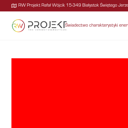
RW Projekt Rafał Wójcik 15-349 Białystok Świętego Jer
Świadectwo charakterystyki ener