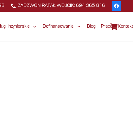
98
ZADZWOŃ RAFAŁ WÓJCIK: 694 365 816
ługi Inżynierskie
Dofinansowania
Blog
Praca
Kontak