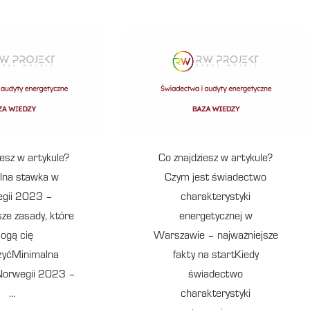
iesz w artykule?
Co znajdziesz w artykule?
lna stawka w
Czym jest świadectwo
gii 2023 –
charakterystyki
sze zasady, które
energetycznej w
ogą cię
Warszawie – najważniejsze
zyćMinimalna
fakty na startKiedy
Norwegii 2023 –
świadectwo
…
charakterystyki