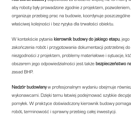
Kierownik budowy
odpowiada za znacznie więcej niż formalny w
aby roboty były prowadzone zgodnie z projektem, pozwoleniem, 
organizuje przebieg prac na budowie, koordynuje poszczególne
właściwej kolejności i bez ryzyka dla trwałości obiektu.
W kontekście pytania
kierownik budowy do jakiego etapu
, jego
zakończenia robót i przygotowania dokumentacji potrzebnej d
niezgodności z projektem, problemy materiałowe i sytuacje,
obszarem jego odpowiedzialności jest także
bezpieczeństwo n
zasad BHP.
Nadzór budowlany
w profesjonalnym wydaniu obejmuje również 
wykonawcami. Dzięki temu łatwiej podejmować szybkie decyzje
pomyłek. W praktyce doświadczony kierownik budowy pomaga ni
robót, terminowość i sprawny przebieg całej inwestycji.