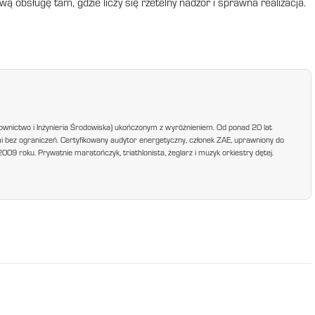
ą obsługę tam, gdzie liczy się rzetelny nadzór i sprawna realizacja.
ownictwo i Inżynieria Środowiska) ukończonym z wyróżnieniem. Od ponad 20 lat
mi bez ograniczeń. Certyfikowany audytor energetyczny, członek ZAE, uprawniony do
9 roku. Prywatnie maratończyk, triathlonista, żeglarz i muzyk orkiestry dętej.