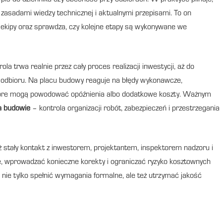
pis do dziennika czy obecność przy odbiorach. W praktyce pilnuje,
zasadami wiedzy technicznej i aktualnymi przepisami. To on
 ekipy oraz sprawdza, czy kolejne etapy są wykonywane we
 rola trwa realnie przez cały proces realizacji inwestycji, aż do
o odbioru. Na placu budowy reaguje na błędy wykonawcze,
 które mogą powodować opóźnienia albo dodatkowe koszty. Ważnym
a budowie
– kontrola organizacji robót, zabezpieczeń i przestrzegania
stały kontakt z inwestorem, projektantem, inspektorem nadzoru i
, wprowadzać konieczne korekty i ograniczać ryzyko kosztownych
e tylko spełnić wymagania formalne, ale też utrzymać jakość