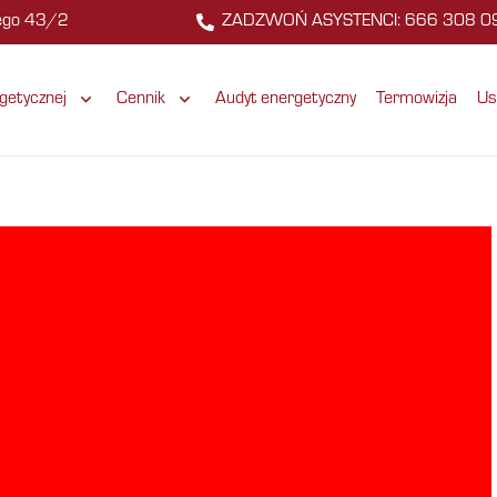
zego 43/2
ZADZWOŃ ASYSTENCI: 666 308 0
getycznej
Cennik
Audyt energetyczny
Termowizja
Us