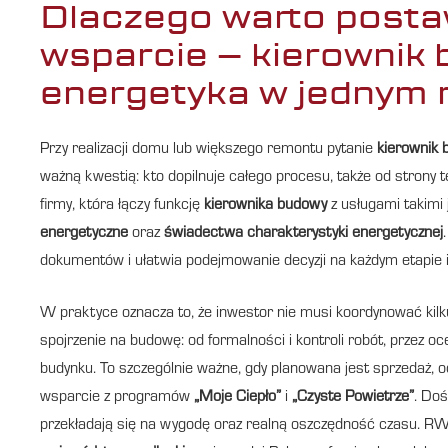
Dlaczego warto post
wsparcie – kierownik 
energetyka w jednym 
Przy realizacji domu lub większego remontu pytanie
kierownik 
ważną kwestią: kto dopilnuje całego procesu, także od strony t
firmy, która łączy funkcję
kierownika budowy
z usługami takimi
energetyczne
oraz
świadectwa charakterystyki energetycznej
dokumentów i ułatwia podejmowanie decyzji na każdym etapie i
W praktyce oznacza to, że inwestor nie musi koordynować kil
spojrzenie na budowę: od formalności i kontroli robót, przez o
budynku. To szczególnie ważne, gdy planowana jest sprzedaż, od
wsparcie z programów
„Moje Ciepło”
i
„Czyste Powietrze”
. Doś
przekładają się na wygodę oraz realną oszczędność czasu. 