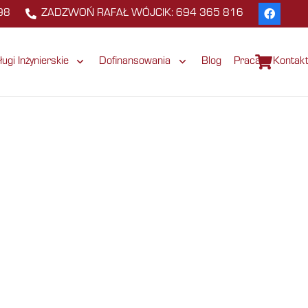
98
ZADZWOŃ RAFAŁ WÓJCIK: 694 365 816
ługi Inżynierskie
Dofinansowania
Blog
Praca
Kontak