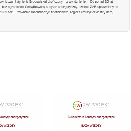
ownictwo i Inżynieria Środowiska) ukończonym z wyróżnieniem. Od ponad 20 lat
mi bez ograniczeń. Certyfikowany audytor energetyczny, członek ZAE, uprawniony do
9 roku. Prywatnie maratończyk, triathlonista, żeglarz i muzyk orkiestry dętej.