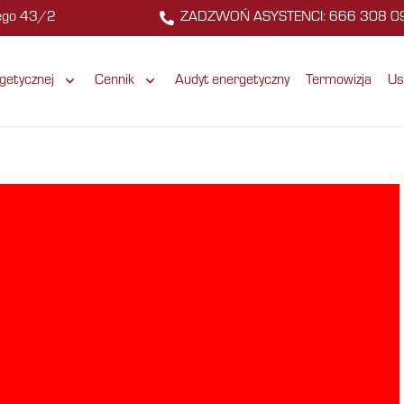
zego 43/2
ZADZWOŃ ASYSTENCI: 666 308 0
getycznej
Cennik
Audyt energetyczny
Termowizja
Us