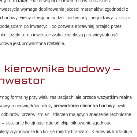
nych. To także realne wsparcie inwestora w kontakcie z
inwestycja wymaga dopilnowania jakości materiałów, zgodności z
budowy. Firmy oferujące nadzór budowlany i projektowy, takie jak
dejściem do inwestycji, co pozwala sprawniej przejść przez
dynku. Dzięki temu inwestor zyskuje większą przewidywalność
budowa jest prowadzona rzetelnie.
a kierownika budowy –
inwestor
ymóg formalny przy wielu realizacjach, ale przede wszystkim realne
awowych obowiązków należy
prowadzenie dziennika budowy
, czyli
odbiorów, przerw, zmian i zdarzeń mających znaczenie techniczne
h
– ustalanie kolejności działań ekip, pilnowanie zgodności
dy wykonawcze lub kolizje między branżami. Kierownik kontroluje