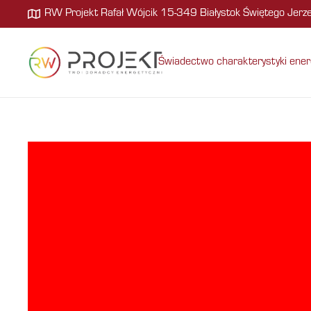
RW Projekt Rafał Wójcik 15-349 Białystok Świętego Jer
Świadectwo charakterystyki ener