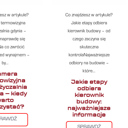
iesz w artykule?
Co znajdziesz w artykule?
termowizyjna
Jakie etapy odbiera
alnia gdynia –
kierownik budowy – od
o naprawdę się
czego zaczyna się
a co zwrócić
skuteczna
zed wynajmem –
kontrolaNajważniejsze
by…
odbiory na budowie –
które…
amera
owizyjna
Jakie etapy
yczalnia
odbiera
a – kiedy
kierownik
arto
budowy:
zystać?
najważniejsze
informacje
PRAWDŹ
SPRAWDŹ