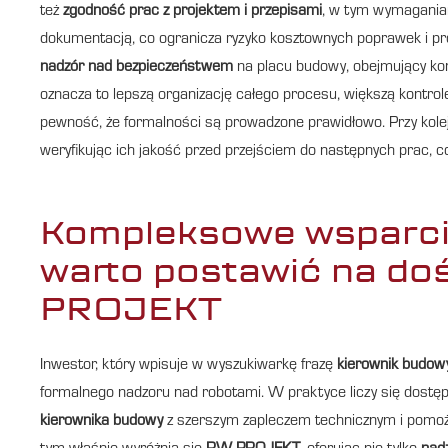
też
zgodność prac z projektem i przepisami
, w tym wymaganiam
dokumentacją, co ogranicza ryzyko kosztownych poprawek i pr
nadzór nad bezpieczeństwem
na placu budowy, obejmujący kont
oznacza to lepszą organizację całego procesu, większą kontr
pewność, że formalności są prowadzone prawidłowo. Przy kolej
weryfikując ich jakość przed przejściem do następnych prac, c
Kompleksowe wsparcie
warto postawić na do
PROJEKT
Inwestor, który wpisuje w wyszukiwarkę frazę
kierownik budowy
formalnego nadzoru nad robotami. W praktyce liczy się dostęp
kierownika budowy
z szerszym zapleczem technicznym i pomoże