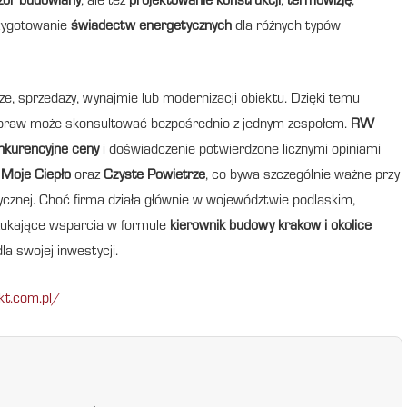
zór budowlany
, ale też
projektowanie konstrukcji
,
termowizję
,
zygotowanie
świadectw energetycznych
dla różnych typów
ze, sprzedaży, wynajmie lub modernizacji obiektu. Dzięki temu
spraw może skonsultować bezpośrednio z jednym zespołem.
RW
nkurencyjne ceny
i doświadczenie potwierdzone licznymi opiniami
h
Moje Ciepło
oraz
Czyste Powietrze
, co bywa szczególnie ważne przy
znej. Choć firma działa głównie w województwie podlaskim,
 szukające wsparcia w formule
kierownik budowy krakow i okolice
a swojej inwestycji.
kt.com.pl/