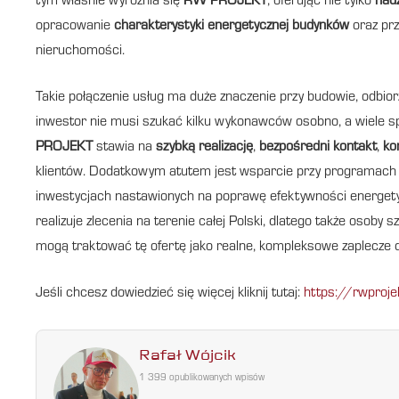
tym właśnie wyróżnia się
RW PROJEKT
, oferując nie tylko
nad
opracowanie
charakterystyki energetycznej budynków
oraz pr
nieruchomości.
Takie połączenie usług ma duże znaczenie przy budowie, odbior
inwestor nie musi szukać kilku wykonawców osobno, a wiele 
PROJEKT
stawia na
szybką realizację
,
bezpośredni kontakt
,
ko
klientów. Dodatkowym atutem jest wsparcie przy programac
inwestycjach nastawionych na poprawę efektywności energetyc
realizuje zlecenia na terenie całej Polski, dlatego także osoby
mogą traktować tę ofertę jako realne, kompleksowe zaplecze dl
Jeśli chcesz dowiedzieć się więcej kliknij tutaj:
https://rwproje
Rafał Wójcik
1 399 opublikowanych wpisów