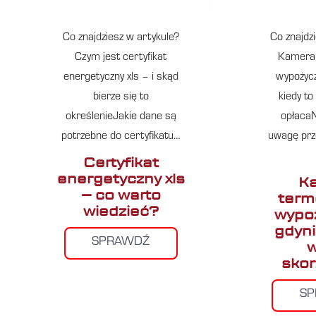
Co znajdziesz w artykule?
Co znajdz
Czym jest certyfikat
Kamera 
energetyczny xls – i skąd
wypożycz
bierze się to
kiedy t
określenieJakie dane są
opłacaN
potrzebne do certyfikatu…
uwagę pr
Certyfikat
energetyczny xls
K
– co warto
term
wiedzieć?
wypoż
gdyni
SPRAWDŹ
w
skor
S