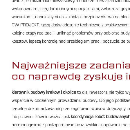
prac z projektem lub niewłaściwym doborze rozwiązań technicz
wykonawcami, urzędami i innymi specjalistami, zwłaszcza gdy 
warunkami technicznymi oraz kontroli bezpieczeństwa na placu 
RW PROJEKT, łączą doświadczenie techniczne z praktycznym po
kolejne etapy realizacji i uniknąć problemów przy odbiorze bu
kosztów, lepszą kontrolę nad przebiegiem prac i poczucie, że 
Najważniejsze zadani
co naprawdę zyskuje 
kierownik budowy krakow i okolice
to dla inwestora nie tylko w
wsparcie w codziennym prowadzeniu budowy. Do jego podst
rzetelne dokumentowanie przebiegu prac, wpisów dotyczących 
lub prawne. Równie ważna jest
koordynacja robót budowlanyc
harmonogramu z postępem prac oraz szybkie reagowanie na błę