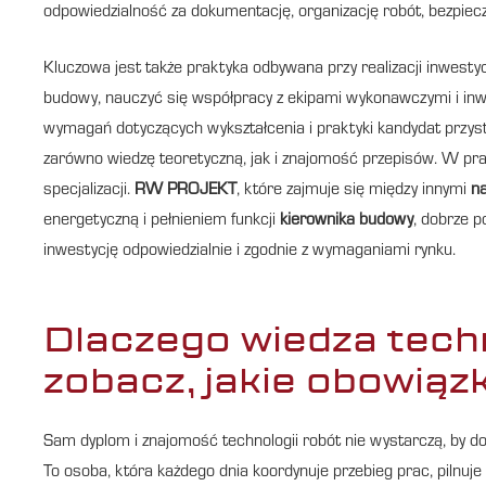
odpowiedzialność za dokumentację, organizację robót, bezpiec
Kluczowa jest także praktyka odbywana przy realizacji inwesty
budowy, nauczyć się współpracy z ekipami wykonawczymi i inw
wymagań dotyczących wykształcenia i praktyki kandydat przy
zarówno wiedzę teoretyczną, jak i znajomość przepisów. W prak
specjalizacji.
RW PROJEKT
, które zajmuje się między innymi
n
energetyczną i pełnieniem funkcji
kierownika budowy
, dobrze p
inwestycję odpowiedzialnie i zgodnie z wymaganiami rynku.
Dlaczego wiedza tech
zobacz, jakie obowiąz
Sam dyplom i znajomość technologii robót nie wystarczą, by dob
To osoba, która każdego dnia koordynuje przebieg prac, pilnuj