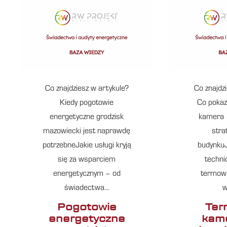
Co znajdziesz w artykule?
Co znajdz
Kiedy pogotowie
Co pokaz
energetyczne grodzisk
kamera 
mazowiecki jest naprawdę
stra
potrzebneJakie usługi kryją
budynkuJ
się za wsparciem
techni
energetycznym – od
termowi
świadectwa…
w
Pogotowie
Ter
energetyczne
kame