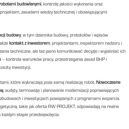
robotami budowlanymi
, kontrolę jakości wykonania oraz
 projektem, zasadami wiedzy technicznej i obowiązującymi
cji budowy
, w tym dziennika budowy, protokołów i wpisów
także
kontakt z inwestorem
, projektantami, inspektorem nadzoru i
ania techniczne, ale też jasno komunikować decyzje i wyjaśniać ich
e
– kontrola warunków pracy, przestrzegania zasad BHP i
oszty inwestycji.
tami, które wykraczają poza samą realizację robót.
Nowoczesne
ną
, audyty, termowizję i planowanie modernizacji poprawiających
rozbudowach i inwestycjach powiązanych z programami wsparcia.
getyczną, takie jak oferta RW PROJEKT, odpowiadają na realne
każdym etapie przedsięwzięcia.