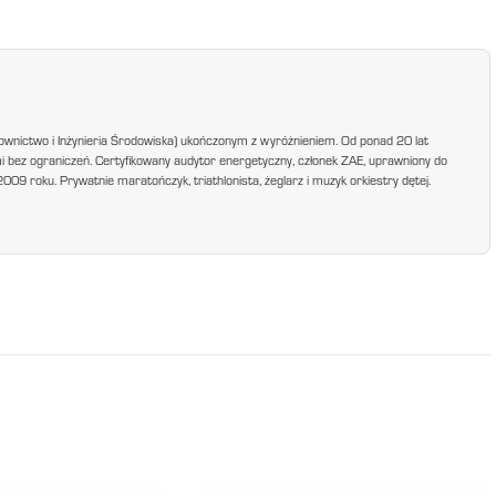
ownictwo i Inżynieria Środowiska) ukończonym z wyróżnieniem. Od ponad 20 lat
mi bez ograniczeń. Certyfikowany audytor energetyczny, członek ZAE, uprawniony do
9 roku. Prywatnie maratończyk, triathlonista, żeglarz i muzyk orkiestry dętej.