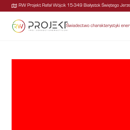
RW Projekt Rafał Wójcik 15-349 Białystok Świętego Jer
Świadectwo charakterystyki ener