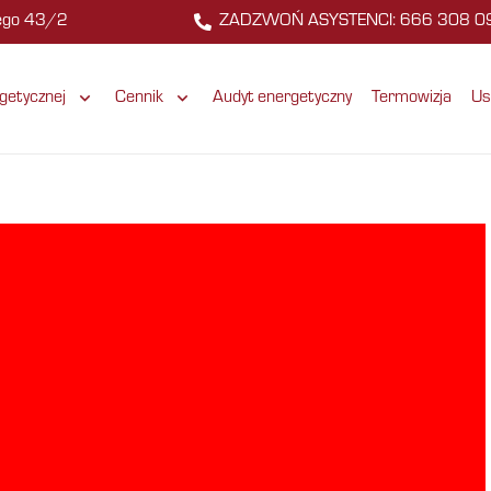
zego 43/2
ZADZWOŃ ASYSTENCI: 666 308 0
getycznej
Cennik
Audyt energetyczny
Termowizja
Us