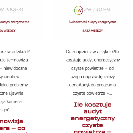
iesz w artykule?
Co znajdziesz w artykule?Ile
uje termowizja
kosztuje audyt energetyczny
– niewidoczne
czyste powietrze – od
ty ciepła w
czego naprawdę zależy
akie problemy
cenaAudyt do programu
czne ujawnia
czyste powietrze –…
zja kamera –
Ile kosztuje
audyt
ilgoć,…
energetyczny
mowizja
czyste
ra – co
powietrze –