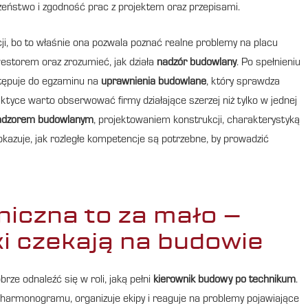
zeństwo i zgodność prac z projektem oraz przepisami.
cji, bo to właśnie ona pozwala poznać realne problemy na placu
estorem oraz zrozumieć, jak działa
nadzór budowlany
. Po spełnieniu
stępuje do egzaminu na
uprawnienia budowlane
, który sprawdza
tyce warto obserwować firmy działające szerzej niż tylko w jednej
adzorem budowlanym
, projektowaniem konstrukcji, charakterystyką
okazuje, jak rozległe kompetencje są potrzebne, by prowadzić
niczna to za mało –
ki czekają na budowie
rze odnaleźć się w roli, jaką pełni
kierownik budowy po technikum
.
e harmonogramu, organizuje ekipy i reaguje na problemy pojawiające