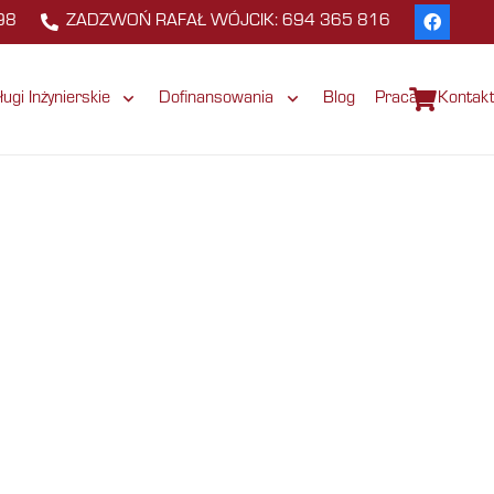
98
ZADZWOŃ RAFAŁ WÓJCIK: 694 365 816
ługi Inżynierskie
Dofinansowania
Blog
Praca
Kontak