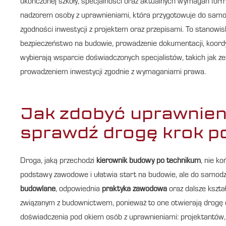
ukończonej szkoły, specjalności oraz aktualnych wymagań for
nadzorem osoby z uprawnieniami, która przygotowuje do samod
zgodności inwestycji z projektem oraz przepisami. To stanowis
bezpieczeństwo na budowie, prowadzenie dokumentacji, koordyna
wybierają wsparcie doświadczonych specjalistów, takich jak 
prowadzeniem inwestycji zgodnie z wymaganiami prawa.
Jak zdobyć uprawnieni
sprawdź drogę krok p
Droga, jaką przechodzi
kierownik budowy po technikum
, nie k
podstawy zawodowe i ułatwia start na budowie, ale do samodzie
budowlane
, odpowiednia
praktyka zawodowa
oraz dalsze kszta
związanym z budownictwem, ponieważ to one otwierają drogę 
doświadczenia pod okiem osób z uprawnieniami: projektantów, 