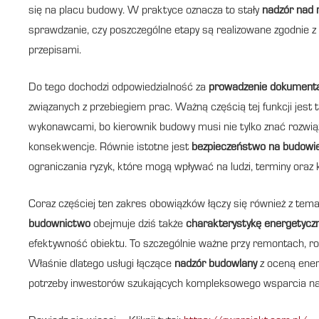
się na placu budowy. W praktyce oznacza to stały
nadzór nad 
sprawdzanie, czy poszczególne etapy są realizowane zgodnie z
przepisami.
Do tego dochodzi odpowiedzialność za
prowadzenie dokumenta
związanych z przebiegiem prac. Ważną częścią tej funkcji jest 
wykonawcami, bo kierownik budowy musi nie tylko znać rozwiąz
konsekwencje. Równie istotne jest
bezpieczeństwo na budowi
ograniczania ryzyk, które mogą wpływać na ludzi, terminy oraz k
Coraz częściej ten zakres obowiązków łączy się również z tema
budownictwo
obejmuje dziś także
charakterystykę energetycz
efektywność obiektu. To szczególnie ważne przy remontach, 
Właśnie dlatego usługi łączące
nadzór budowlany
z oceną ener
potrzeby inwestorów szukających kompleksowego wsparcia na 