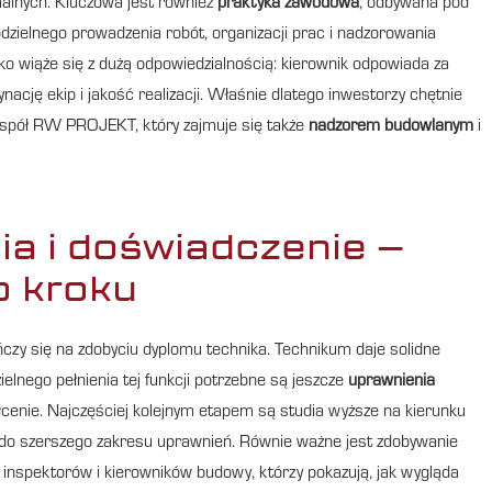
malnych. Kluczowa jest również
praktyka zawodowa
, odbywana pod
zielnego prowadzenia robót, organizacji prac i nadzorowania
ko wiąże się z dużą odpowiedzialnością: kierownik odpowiada za
cję ekip i jakość realizacji. Właśnie dlatego inwestorzy chętnie
zespół RW PROJEKT, który zajmuje się także
nadzorem budowlanym
i
a i doświadczenie –
o kroku
ończy się na zdobyciu dyplomu technika. Technikum daje solidne
lnego pełnienia tej funkcji potrzebne są jeszcze
uprawnienia
łcenie. Najczęściej kolejnym etapem są studia wyższe na kierunku
do szerszego zakresu uprawnień. Równie ważne jest zdobywanie
inspektorów i kierowników budowy, którzy pokazują, jak wygląda