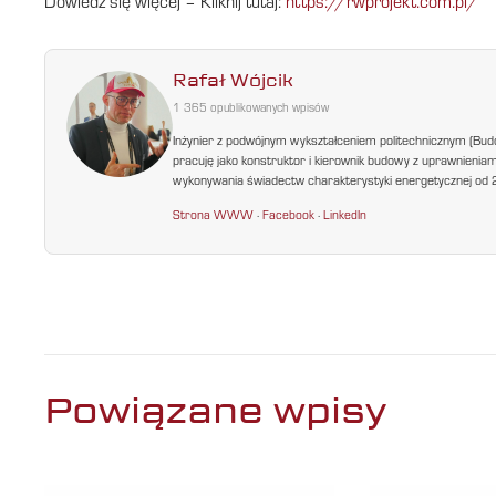
Dowiedz się więcej – Kliknij tutaj:
https://rwprojekt.com.pl/
Rafał Wójcik
1 365 opublikowanych wpisów
Inżynier z podwójnym wykształceniem politechnicznym (Bud
pracuję jako konstruktor i kierownik budowy z uprawnienia
wykonywania świadectw charakterystyki energetycznej od 200
Strona WWW
·
Facebook
·
LinkedIn
Powiązane wpisy