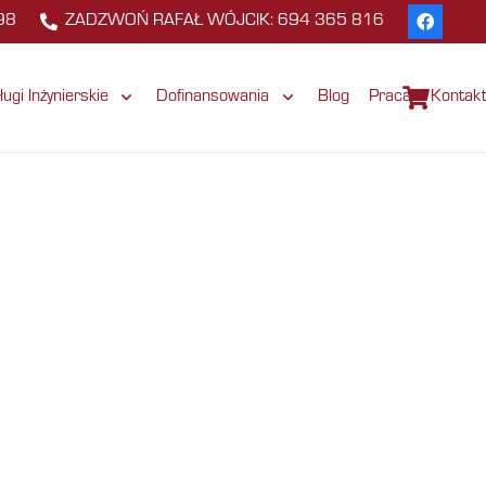
98
ZADZWOŃ RAFAŁ WÓJCIK: 694 365 816
ługi Inżynierskie
Dofinansowania
Blog
Praca
Kontak