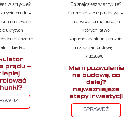
iesz w artykule?
Co znajdziesz w artykule?
 zużycia prądu –
Co zrobić zaraz po decyzji –
osób na szybkie
pierwsze formalności, o
cie ukrytych
których łatwo
ładne obliczenia
zapomniećJak bezpiecznie
mało – kiedy…
rozpocząć budowę –
kluczowe…
kulator
ia prądu –
Mam pozwolenie
 lepiej
na budowę, co
rolować
dalej?
hunki?
najważniejsze
etapy inwestycji
PRAWDŹ
SPRAWDŹ