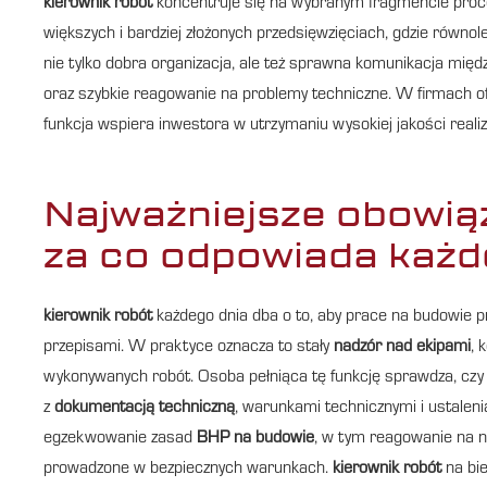
kierownik robót
koncentruje się na wybranym fragmencie proc
większych i bardziej złożonych przedsięwzięciach, gdzie równol
nie tylko dobra organizacja, ale też sprawna komunikacja mię
oraz szybkie reagowanie na problemy techniczne. W firmach o
funkcja wspiera inwestora w utrzymaniu wysokiej jakości reali
Najważniejsze obowiąz
za co odpowiada każd
kierownik robót
każdego dnia dba o to, aby prace na budowie 
przepisami. W praktyce oznacza to stały
nadzór nad ekipami
, 
wykonywanych robót. Osoba pełniąca tę funkcję sprawdza, czy
z
dokumentacją techniczną
, warunkami technicznymi i ustale
egzekwowanie zasad
BHP na budowie
, w tym reagowanie na ni
prowadzone w bezpiecznych warunkach.
kierownik robót
na bi