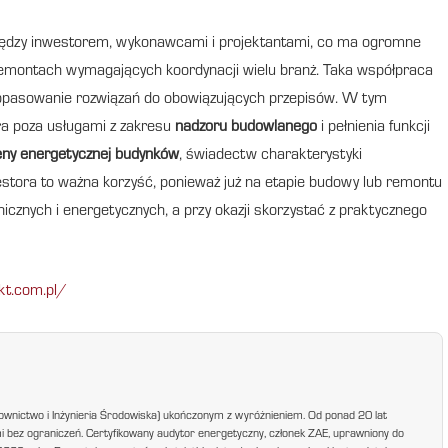
ędzy inwestorem, wykonawcami i projektantami, co ma ogromne
z remontach wymagających koordynacji wielu branż. Taka współpraca
 dopasowanie rozwiązań do obowiązujących przepisów. W tym
a poza usługami z zakresu
nadzoru budowlanego
i pełnienia funkcji
ny energetycznej budynków
, świadectw charakterystyki
estora to ważna korzyść, ponieważ już na etapie budowy lub remontu
cznych i energetycznych, a przy okazji skorzystać z praktycznego
kt.com.pl/
ownictwo i Inżynieria Środowiska) ukończonym z wyróżnieniem. Od ponad 20 lat
mi bez ograniczeń. Certyfikowany audytor energetyczny, członek ZAE, uprawniony do