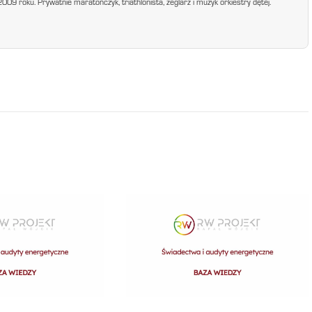
9 roku. Prywatnie maratończyk, triathlonista, żeglarz i muzyk orkiestry dętej.