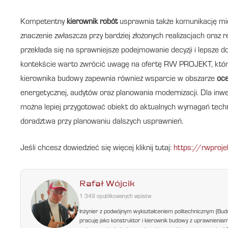
Kompetentny
kierownik robót
usprawnia także komunikację mi
znaczenie zwłaszcza przy bardziej złożonych realizacjach ora
przekłada się na sprawniejsze podejmowanie decyzji i lepsze
kontekście warto zwrócić uwagę na ofertę RW PROJEKT, któr
kierownika budowy zapewnia również wsparcie w obszarze
oce
energetycznej, audytów oraz planowania modernizacji. Dla inw
można lepiej przygotować obiekt do aktualnych wymagań techni
doradztwa przy planowaniu dalszych usprawnień.
Jeśli chcesz dowiedzieć się więcej kliknij tutaj:
https://rwproje
Rafał Wójcik
1 349 opublikowanych wpisów
Inżynier z podwójnym wykształceniem politechnicznym (Bud
pracuję jako konstruktor i kierownik budowy z uprawnienia