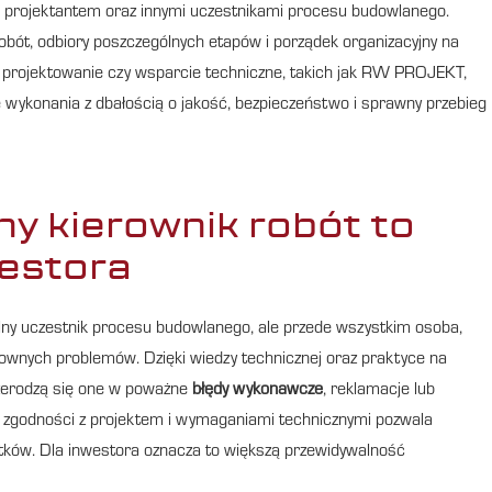
m, projektantem oraz innymi uczestnikami procesu budowlanego.
bót, odbiory poszczególnych etapów i porządek organizacyjny na
, projektowanie czy wsparcie techniczne, takich jak RW PROJEKT,
ę wykonania z dbałością o jakość, bezpieczeństwo i sprawny przebieg
y kierownik robót to
westora
alny uczestnik procesu budowlanego, ale przede wszystkim osoba,
townych problemów. Dzięki wiedzy technicznej oraz praktyce na
rzerodzą się one w poważne
błędy wykonawcze
, reklamacje lub
t, zgodności z projektem i wymaganiami technicznymi pozwala
atków. Dla inwestora oznacza to większą przewidywalność