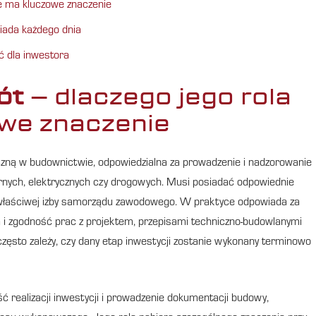
e ma kluczowe znaczenie
iada każdego dnia
ć dla inwestora
ót
– dlaczego jego rola
we znaczenie
czną w budownictwie, odpowiedzialna za prowadzenie i nadzorowanie
arnych, elektrycznych czy drogowych. Musi posiadać odpowiednie
 właściwej izby samorządu zawodowego. W praktyce odpowiada za
ia i zgodność prac z projektem, przepisami techniczno-budowlanymi
i często zależy, czy dany etap inwestycji zostanie wykonany terminowo
ść realizacji inwestycji i prowadzenie dokumentacji budowy,