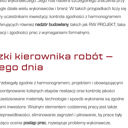
esu wykonawczego. Jego rola nabiera szczególnego znaczenia przy
egle działa wielu wykonawców i branż. W takich przypadkach liczy się
dzy uczestnikami inwestycji, kontrola zgodności z harmonogramem
ferujących również
nadzór budowlany
, takich jak RW PROJEKT, taka
zacji i zgodności prac z wymaganiami formalnymi.
ki kierownika robót –
ego dnia
przebiegały zgodnie z harmonogramem, projektem i obowiązującymi
koordynowanie kolejnych etapów realizacji oraz kontrolę jakości
 zastosowane materiały, technologie i sposób wykonania są zgodne
niami inwestora. Ważnym elementem codziennej pracy jest także
eprawidłowości, eliminowanie zagrożeń i pilnowanie, by prace były
eżąco ocenia
postęp prac
, rozwiązuje problemy wykonawcze,