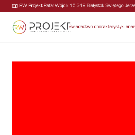
RW Projekt Rafał Wójcik 15-349 Białystok Świętego Jer
Świadectwo charakterystyki ener