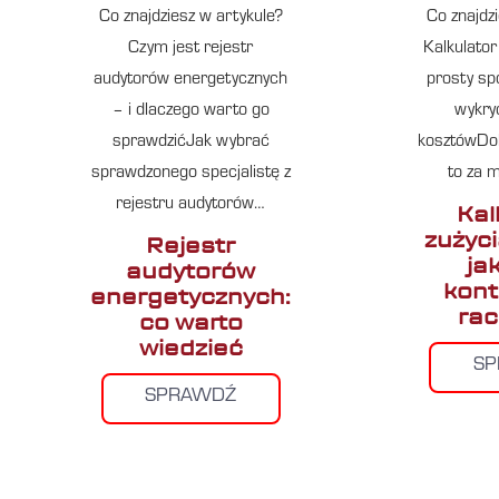
Co znajdziesz w artykule?
Co znajdz
Czym jest rejestr
Kalkulator
audytorów energetycznych
prosty sp
– i dlaczego warto go
wykry
sprawdzićJak wybrać
kosztówDok
sprawdzonego specjalistę z
to za 
rejestru audytorów…
Kal
zużyc
Rejestr
jak
audytorów
kont
energetycznych:
rac
co warto
wiedzieć
S
SPRAWDŹ