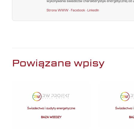
wykonywania świadectw charakterystyki energetycznej od 200
Strona WWW
·
Facebook
·
LinkedIn
Powiązane wpisy