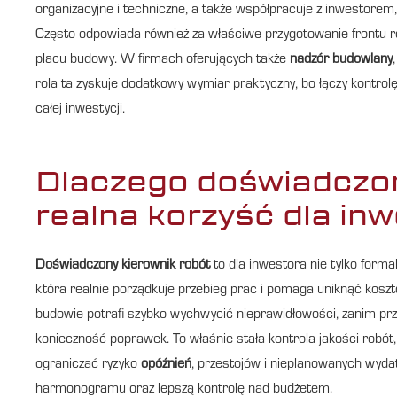
organizacyjne i techniczne, a także współpracuje z inwestore
Często odpowiada również za właściwe przygotowanie frontu ro
placu budowy. W firmach oferujących także
nadzór budowlany
rola ta zyskuje dodatkowy wymiar praktyczny, bo łączy kontrol
całej inwestycji.
Dlaczego doświadczon
realna korzyść dla in
Doświadczony kierownik robót
to dla inwestora nie tylko form
która realnie porządkuje przebieg prac i pomaga uniknąć kosz
budowie potrafi szybko wychwycić nieprawidłowości, zanim p
konieczność poprawek. To właśnie stała kontrola jakości robó
ograniczać ryzyko
opóźnień
, przestojów i nieplanowanych wyd
harmonogramu oraz lepszą kontrolę nad budżetem.