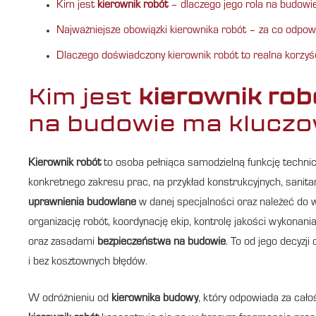
Kim jest
kierownik robót
– dlaczego jego rola na budowi
Najważniejsze obowiązki kierownika robót – za co odpow
Dlaczego doświadczony kierownik robót to realna korzyś
Kim jest
kierownik rob
na budowie ma kluczo
Kierownik robót
to osoba pełniąca samodzielną funkcję techni
konkretnego zakresu prac, na przykład konstrukcyjnych, sanit
uprawnienia budowlane
w danej specjalności oraz należeć do
organizację robót, koordynację ekip, kontrolę jakości wykonan
oraz zasadami
bezpieczeństwa na budowie
. To od jego decyzj
i bez kosztownych błędów.
W odróżnieniu od
kierownika budowy
, który odpowiada za cało