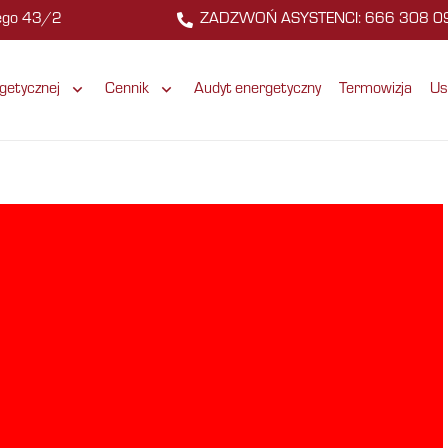
zego 43/2
ZADZWOŃ ASYSTENCI: 666 308 0
getycznej
Cennik
Audyt energetyczny
Termowizja
Us