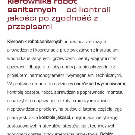
kierownika robót
sanitarnych
– od kontroli
jakości po zgodność z
przepisami
Kierownik robót sanitarnych
odpowiada za bieżące
prowadzenie i koordynację prac związanych z instalacjami
wodno-kanalizacyjnymi, grzewczymi, wentylacyjnymi oraz
gazowymi, dbając o to, aby roboty przebiegały zgodnie z
projektem, harmonogramem i wymaganiami technicznymi.
W praktyce oznacza to codzienny
nadzór nad wykonawcami
,
kontrolę postępu robót, sprawdzanie poprawności montażu
oraz szybkie reagowanie na kolizje międzybranżowe i
nieprzewidziane problemy na budowie. Istotną częścią jego
pracy jest także
kontrola jakości
, obejmująca weryfikację
zastosowanych materiałów, atestów, kart technicznych i
zgodności dostaw z dokumentacją projektową.
Odbiór