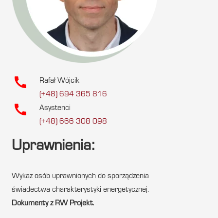
call
Rafał Wójcik
(+48) 694 365 816
call
Asystenci
(+48) 666 308 098
Uprawnienia:
Wykaz osób uprawnionych do sporządzenia
świadectwa charakterystyki energetycznej.
Dokumenty z RW Projekt.