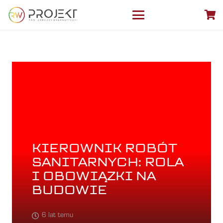
KIEROWNIK ROBÓT
SANITARNYCH: ROLA
I OBOWIĄZKI NA
BUDOWIE
6 lat temu