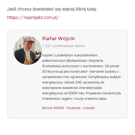
Jeśli chcesz dowiedzieć się więcej kliknij tutaj:
https://rwprojekt.com.pl/
Rafał Wójcik
1 391 opublikowanych wpisów
Inżynier z podwójnym wykształceniem
politechnicznym (Budownictwo i Inżynieria
Środowiska) ukończonym z wyróżnieniem. Od ponad
20 lat pracuję jako konstruktor i kierownik budowy z
uprawnieniami bez ograniczeń. Certyfikowany audytor
energetyczny, członek ZAE, uprawniony do
wykonywania świadectw charakterystyki
energetycznej od 2009 roku. Prywatnie maratończyk,
triathlonista, żeglarz i muzyk orkiestry dętej.
Strona WWW
·
Facebook
·
LinkedIn