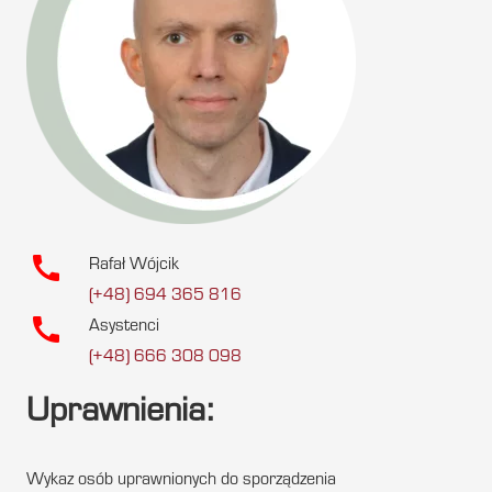
call
Rafał Wójcik
(+48) 694 365 816
call
Asystenci
(+48) 666 308 098
Uprawnienia:
Wykaz osób uprawnionych do sporządzenia