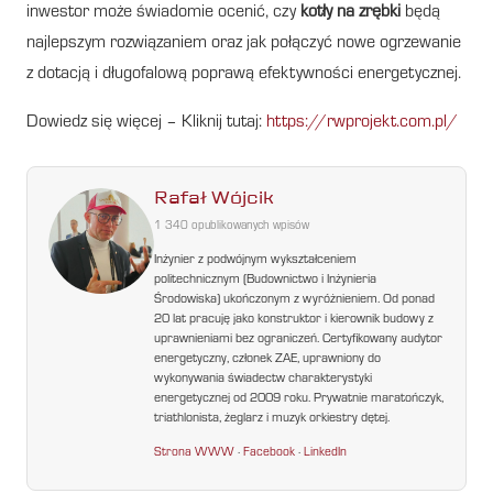
inwestor może świadomie ocenić, czy
kotły na zrębki
będą
najlepszym rozwiązaniem oraz jak połączyć nowe ogrzewanie
z dotacją i długofalową poprawą efektywności energetycznej.
Dowiedz się więcej – Kliknij tutaj:
https://rwprojekt.com.pl/
Rafał Wójcik
1 340 opublikowanych wpisów
Inżynier z podwójnym wykształceniem
politechnicznym (Budownictwo i Inżynieria
Środowiska) ukończonym z wyróżnieniem. Od ponad
20 lat pracuję jako konstruktor i kierownik budowy z
uprawnieniami bez ograniczeń. Certyfikowany audytor
energetyczny, członek ZAE, uprawniony do
wykonywania świadectw charakterystyki
energetycznej od 2009 roku. Prywatnie maratończyk,
triathlonista, żeglarz i muzyk orkiestry dętej.
Strona WWW
·
Facebook
·
LinkedIn