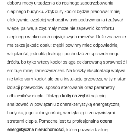
doboru mocy urządzenia do realnego zapotrzebowania
cieplnego budynku. Zbyt duży kocioł będzie pracował mniej
efektywnie, częściej wchodził w tryb podtrzymania i zużywał
więcej paliwa, a zbyt mały może nie zapewnić komfortu
cieplnego w okresach największych mrozów. Duże znaczenie
ma także jakość opału: zrębki powinny mieć odpowiednią
wilgotność, jednolitą frakcję i pochodzić ze sprawdzonego
źródła, bo tylko wtedy kocioł osiąga deklarowaną sprawność i
emituje mniej zanieczyszczeń. Na koszty eksploatacji wpływa
nie tylko sam kocioł, ale cała instalacja grzewcza, w tym stan
izolacji przewodów, sposób sterowania oraz parametry
odbiorników ciepła. Dlatego
kotły na zrębki
najlepiej
analizować w powiązaniu z charakterystyką energetyczną
budynku, jego izolacyjnością, wentylacją i rzeczywistymi
stratami ciepła. Pomocna jest tu profesjonalna
ocena
energetyczna nieruchomości
, która pozwala trafniej