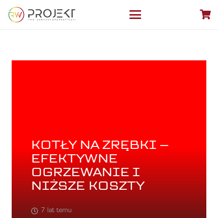
KOTŁY NA ZRĘBKI –
EFEKTYWNE
OGRZEWANIE I
NIŻSZE KOSZTY
7 lat temu