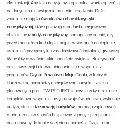
eksploatacji. Aby taka decyzja była opłacalna, warto oprzeć ją
na danych, a nie wyłącznie na cenie urządzenia. Duże
znaczenie mają tu
świadectwa charakterystyki
energetycznej
, które pokazują standard energetyczny
obiektu, oraz
audyt energetyczny
, pomagający ocenić, czy
przed montażem kotła lepiej najpierw wykonać docieplenie,
uszczelnić przegrody lub zmodernizować instalację grzewczą.
W praktyce właśnie takie podejście zwiększa efektywność
całej inwestycji i ułatwia ubieganie się o wsparcie z
programów
Czyste Powietrze
i
Moje Ciepło
, w których
kluczowe są parametry energetyczne budynku i zakres
planowanych prac. RW PROJEKT zapewnia w tym zakresie
kompleksowe wsparcie: przygotowuje świadectwa, wykonuje
audyty, oferuje
termowizję budynków
i pomaga zaplanować
modernizację w sposób bezpieczny, zgodny z przepisami i
dostosowany do konkretnej nieruchomości. Dzięki temu