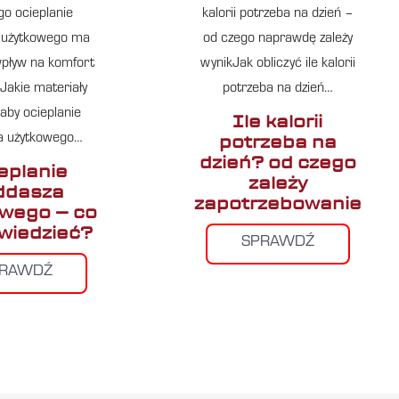
go ocieplanie
kalorii potrzeba na dzień –
 użytkowego ma
od czego naprawdę zależy
pływ na komfort
wynikJak obliczyć ile kalorii
iJakie materiały
potrzeba na dzień…
aby ocieplanie
Ile kalorii
potrzeba na
a użytkowego…
dzień? od czego
eplanie
zależy
ddasza
zapotrzebowanie
wego – co
 wiedzieć?
SPRAWDŹ
PRAWDŹ