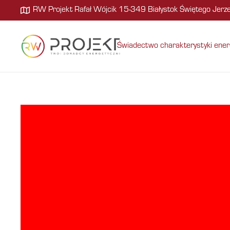
RW Projekt Rafał Wójcik 15-349 Białystok Świętego Jer
Świadectwo charakterystyki ener