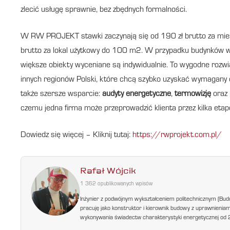
zlecić usługę sprawnie, bez zbędnych formalności.
W RW PROJEKT stawki zaczynają się od 190 zł brutto za miesz
brutto za lokal użytkowy do 100 m2. W przypadku budynków wi
większe obiekty wyceniane są indywidualnie. To wygodne rozwi
innych regionów Polski, które chcą szybko uzyskać wymagan
także szersze wsparcie:
audyty energetyczne
,
termowizję
oraz
czemu jedna firma może przeprowadzić klienta przez kilka etap
Dowiedz się więcej – Kliknij tutaj:
https://rwprojekt.com.pl/
Rafał Wójcik
1 362 opublikowanych wpisów
Inżynier z podwójnym wykształceniem politechnicznym (Bud
pracuję jako konstruktor i kierownik budowy z uprawnienia
wykonywania świadectw charakterystyki energetycznej od 200