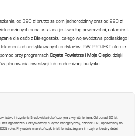
kanie, od 390 zł brutto za dom jednorodzinny oraz od 290 zł
elorodzinnych cena ustalana jest według powierzchni, natomiast
ązanie dla osób z Białegostoku, całego województwa podlaskiego i
y dokument od certyfikowanych audytorów. RW PROJEKT oferuje
 pomoc przy programach
Czyste Powietrze
i
Moje Ciepło
, dzięki
ów planowania inwestycji lub modernizacji budynku.
ownictwo i Inżynieria Środowiska) ukończonym z wyróżnieniem. Od ponad 20 lat
mi bez ograniczeń. Certyfikowany audytor energetyczny, członek ZAE, uprawniony do
9 roku. Prywatnie maratończyk, triathlonista, żeglarz i muzyk orkiestry dętej.