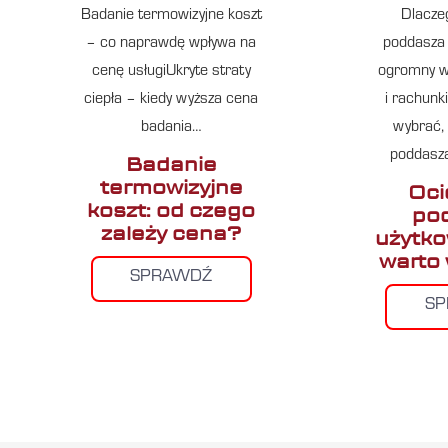
Badanie termowizyjne koszt
Dlacze
– co naprawdę wpływa na
poddasza
cenę usługiUkryte straty
ogromny w
ciepła – kiedy wyższa cena
i rachunk
badania…
wybrać, 
poddasz
Badanie
termowizyjne
Oci
koszt: od czego
po
zależy cena?
użytko
warto
SPRAWDŹ
S