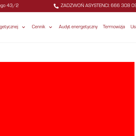
zego 43/2
ZADZWOŃ ASYSTENCI: 666 308 0
getycznej
Cennik
Audyt energetyczny
Termowizja
Us