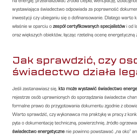
na energię, przeanalizować źródła ciepła, wentylację, izolacyj
wystawiająca świadectwo odpowiada za poprawność dokumentu,
inwestycji czy ubieganiu się o dofinansowanie. Dlatego wart
właśnie w oparciu o
zespół certyfikowanych specjalistów
i od 
oraz większych obiektów, łącząc rzetelną ocenę energetyczną
Jak sprawdzić, czy o
świadectwo działa lega
Jeśli zastanawiasz się,
kto może wystawić świadectwo energe
rejestrze osób uprawnionych do sporządzania świadectw charak
formalne prawo do przygotowania dokumentu zgodnie z obowią
Warto sprawdzić, czy wykonawca ma praktykę w pracy z konkre
pyta o dokumentację techniczną, powierzchnię, źródło ogrzewan
świadectwo energetyczne
nie powinno powstawać „na oko” an