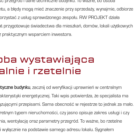
ność przegród i dane techniczne budynku. To ważne, bo osoba
 a błędy mogą mieć znaczenie przy sprzedaży, wynajmie, odbiorze
o korzystać z usług sprawdzonego zespołu. RW PROJEKT działa
lat przygotowuje świadectwa dla mieszkań, domów, lokali użytkowych
 z praktycznym wsparciem inwestora.
soba wystawiająca
lnie i rzetelnie
tyczne budynku
, zacznij od weryfikacji uprawnień w centralnym
terystyki energetycznej. Taki wpis potwierdza, że specjalista ma
zującymi przepisami. Sama obecność w rejestrze to jednak za mało.
tnym typem nieruchomości, czy jasno opisuje zakres usługi i czy
ia, wentylację oraz parametry przegród. To ważne, bo rzetelne
i wyłącznie na podstawie samego adresu lokalu. Sygnałem