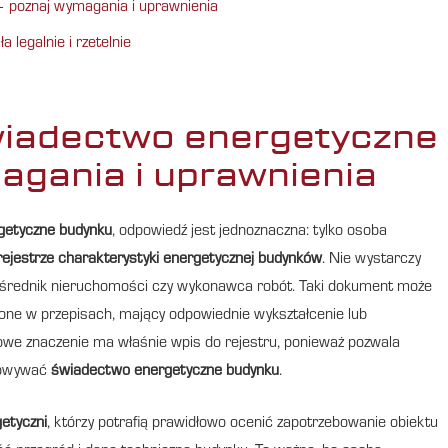
 poznaj wymagania i uprawnienia
legalnie i rzetelnie
wiadectwo energetyczne
agania i uprawnienia
getyczne budynku
, odpowiedź jest jednoznaczna: tylko osoba
rejestrze charakterystyki energetycznej budynków
. Nie wystarczy
pośrednik nieruchomości czy wykonawca robót. Taki dokument może
lone w przepisach, mający odpowiednie wykształcenie lub
zowe znaczenie ma właśnie wpis do rejestru, ponieważ pozwala
otowywać
świadectwo energetyczne budynku
.
getyczni
, którzy potrafią prawidłowo ocenić zapotrzebowanie obiektu