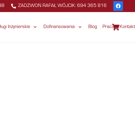
98
ZADZWOŃ RAFAŁ WÓJCIK: 694 365 816
ługi Inżynierskie
Dofinansowania
Blog
Praca
Kontak