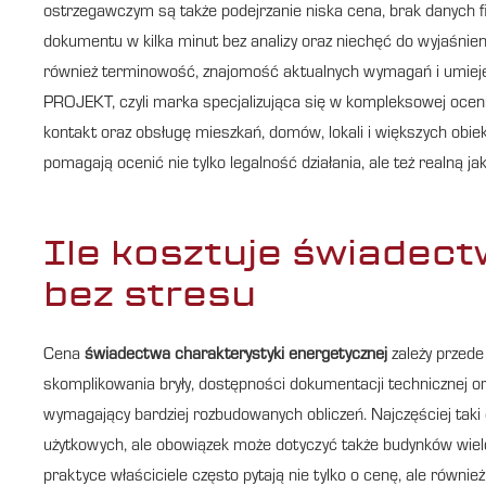
ostrzegawczym są także podejrzanie niska cena, brak danych f
dokumentu w kilka minut bez analizy oraz niechęć do wyjaśnieni
również terminowość, znajomość aktualnych wymagań i umieję
PROJEKT, czyli marka specjalizująca się w kompleksowej oceni
kontakt oraz obsługę mieszkań, domów, lokali i większych obiek
pomagają ocenić nie tylko legalność działania, ale też realną j
Ile kosztuje świadect
bez stresu
Cena
świadectwa charakterystyki energetycznej
zależy przede
skomplikowania bryły, dostępności dokumentacji technicznej ora
wymagający bardziej rozbudowanych obliczeń. Najczęściej taki
użytkowych, ale obowiązek może dotyczyć także budynków wielo
praktyce właściciele często pytają nie tylko o cenę, ale również