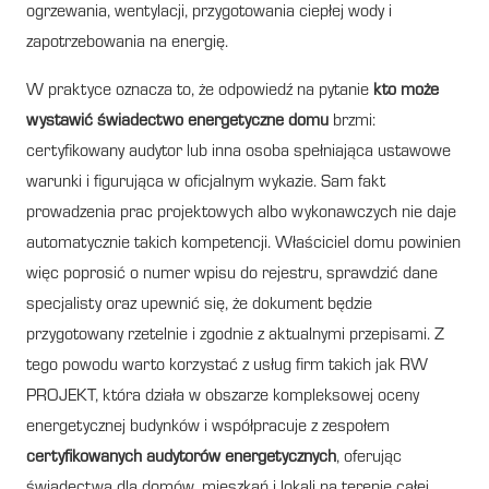
ogrzewania, wentylacji, przygotowania ciepłej wody i
zapotrzebowania na energię.
W praktyce oznacza to, że odpowiedź na pytanie
kto może
wystawić świadectwo energetyczne domu
brzmi:
certyfikowany audytor lub inna osoba spełniająca ustawowe
warunki i figurująca w oficjalnym wykazie. Sam fakt
prowadzenia prac projektowych albo wykonawczych nie daje
automatycznie takich kompetencji. Właściciel domu powinien
więc poprosić o numer wpisu do rejestru, sprawdzić dane
specjalisty oraz upewnić się, że dokument będzie
przygotowany rzetelnie i zgodnie z aktualnymi przepisami. Z
tego powodu warto korzystać z usług firm takich jak RW
PROJEKT, która działa w obszarze kompleksowej oceny
energetycznej budynków i współpracuje z zespołem
certyfikowanych audytorów energetycznych
, oferując
świadectwa dla domów, mieszkań i lokali na terenie całej