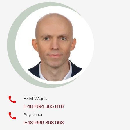
call
Rafał Wójcik
(+48) 694 365 816
call
Asystenci
(+48) 666 308 098