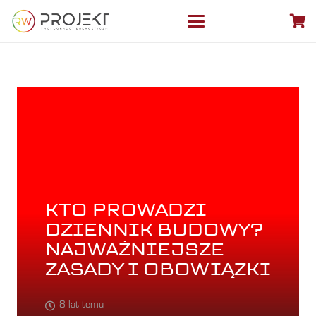
KTO PROWADZI
DZIENNIK BUDOWY?
NAJWAŻNIEJSZE
ZASADY I OBOWIĄZKI
8 lat temu