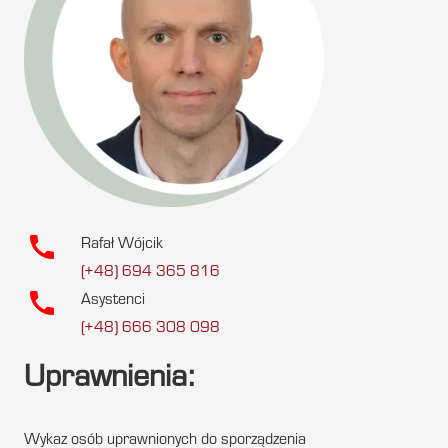
call
Rafał Wójcik
(+48) 694 365 816
call
Asystenci
(+48) 666 308 098
Uprawnienia:
Wykaz osób uprawnionych do sporządzenia