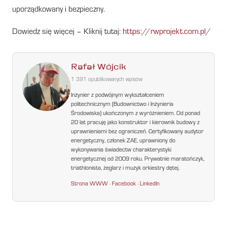
uporządkowany i bezpieczny.
Dowiedz się więcej – Kliknij tutaj:
https://rwprojekt.com.pl/
Rafał Wójcik
1 391 opublikowanych wpisów
Inżynier z podwójnym wykształceniem
politechnicznym (Budownictwo i Inżynieria
Środowiska) ukończonym z wyróżnieniem. Od ponad
20 lat pracuję jako konstruktor i kierownik budowy z
uprawnieniami bez ograniczeń. Certyfikowany audytor
energetyczny, członek ZAE, uprawniony do
wykonywania świadectw charakterystyki
energetycznej od 2009 roku. Prywatnie maratończyk,
triathlonista, żeglarz i muzyk orkiestry dętej.
Strona WWW
·
Facebook
·
LinkedIn