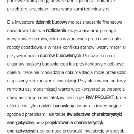
ponieważ wpisy mogą potwierdzać zgodność realizacji z
projektem, przepisami oraz warunkami technicznymi.
Dla inwestora
dziennik budowy
ma też znaczenie finansowe i
dowodowe. Ułatwia
rozliczenia
z wykonawcami, pomaga
weryfikować terminy, zakres wykonanych prac i ewentualne
roboty dodatkowe, a w razie konfliktu stanowi ważny materiał
przy wyjaśnianiu
sporów budowlanych
. Podczas kontroli
organów nadzoru budowlanego lub przy końcowym odbiorze
obiektu rzetelnie prowadzona dokumentacja może przesądzić
o sprawnym zakończeniu inwestycji. Przy planowaniu budowy,
remontu czy modernizacji warto więc korzystać ze wsparcia
doświadczonych specjalistów, takich jak
RW PROJEKT
, który
oferuje nie tylko
nadzór budowlany
i wsparcie inwestycyjne
zgodne z przepisami, ale także
świadectwa charakterystyki
energetycznej
oraz
projektowanie charakterystyk
energetycznych
, co pomaga prowadzić inwestycję w sposób