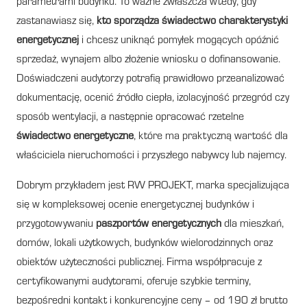
parametrami budynku. To ważne zwłaszcza wtedy, gdy
zastanawiasz się,
kto sporządza świadectwo charakterystyki
energetycznej
i chcesz uniknąć pomyłek mogących opóźnić
sprzedaż, wynajem albo złożenie wniosku o dofinansowanie.
Doświadczeni audytorzy potrafią prawidłowo przeanalizować
dokumentację, ocenić źródło ciepła, izolacyjność przegród czy
sposób wentylacji, a następnie opracować rzetelne
świadectwo energetyczne
, które ma praktyczną wartość dla
właściciela nieruchomości i przyszłego nabywcy lub najemcy.
Dobrym przykładem jest RW PROJEKT, marka specjalizująca
się w kompleksowej ocenie energetycznej budynków i
przygotowywaniu
paszportów energetycznych
dla mieszkań,
domów, lokali użytkowych, budynków wielorodzinnych oraz
obiektów użyteczności publicznej. Firma współpracuje z
certyfikowanymi audytorami, oferuje szybkie terminy,
bezpośredni kontakt i konkurencyjne ceny – od 190 zł brutto