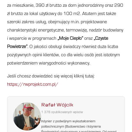
za mieszkanie, 390 zł brutto za dom jednorodzinny oraz 290
zł brutto za lokal użytkowy do 100 m2. Atutem jest także
szeroki zakres usług, obejmujący m.in. projektowane
charakterystyki energetyczne, termowizję, nadzór budowlany
i wsparcie w programach
„Moje Ciepło”
oraz
„Czyste
Powietrze”
. O jakości obsługi świadczy również duża liczba
pozytywnych opinii klientów, co dla wielu osób jest istotnym
potwierdzeniem wiarygodności wykonawcy.
Jeśli chcesz dowiedzieć się więcej kliknij tutaj:
https://rwprojekt.com.pl/
Rafał Wójcik
1 378 opublikowanych wpisów
Inżynier z podwójnym wykształceniem
politechnicznym (Budownictwo i Inżynieria