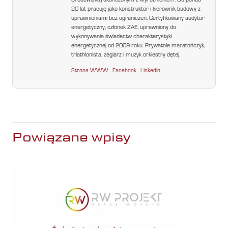
Środowiska) ukończonym z wyróżnieniem. Od ponad
20 lat pracuję jako konstruktor i kierownik budowy z
uprawnieniami bez ograniczeń. Certyfikowany audytor
energetyczny, członek ZAE, uprawniony do
wykonywania świadectw charakterystyki
energetycznej od 2009 roku. Prywatnie maratończyk,
triathlonista, żeglarz i muzyk orkiestry dętej.
Strona WWW
·
Facebook
·
LinkedIn
Powiązane wpisy