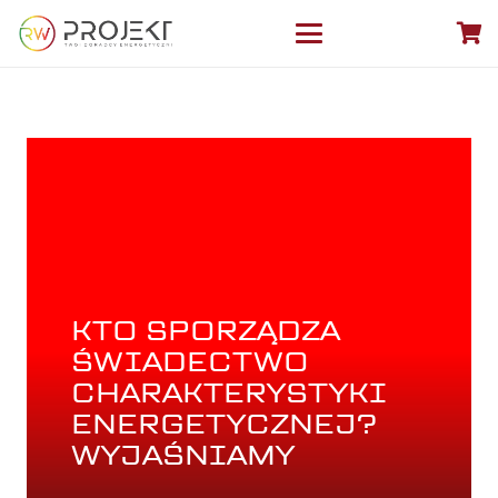
KTO SPORZĄDZA
ŚWIADECTWO
CHARAKTERYSTYKI
ENERGETYCZNEJ?
WYJAŚNIAMY