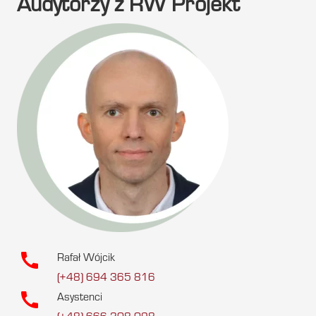
Audytorzy z RW Projekt
call
Rafał Wójcik
(+48) 694 365 816
call
Asystenci