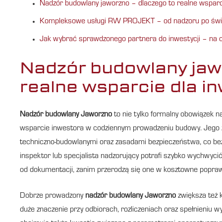
Nadzór budowlany jaworzno – dlaczego to realne wsparci
Kompleksowe usługi RW PROJEKT – od nadzoru po świ
Jak wybrać sprawdzonego partnera do inwestycji – na 
Nadzór budowlany jaw
realne wsparcie dla in
Nadzór budowlany Jaworzno
to nie tylko formalny obowiązek 
wsparcie inwestora w codziennym prowadzeniu budowy. Jego za
techniczno-budowlanymi oraz zasadami bezpieczeństwa, co bezp
inspektor lub specjalista nadzorujący potrafi szybko wychwyc
od dokumentacji, zanim przerodzą się one w kosztowne popra
Dobrze prowadzony
nadzór budowlany Jaworzno
zwiększa też 
duże znaczenie przy odbiorach, rozliczeniach oraz spełnieniu 