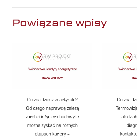
Powiązane wpisy
Co znajdziesz w artykule?
Co znajdz
Od czego naprawdę zależą
Termowizj
zarobki inżyniera budowyIle
jak dzi
można zyskać na różnych
diag
etapach kariery –
kontakt