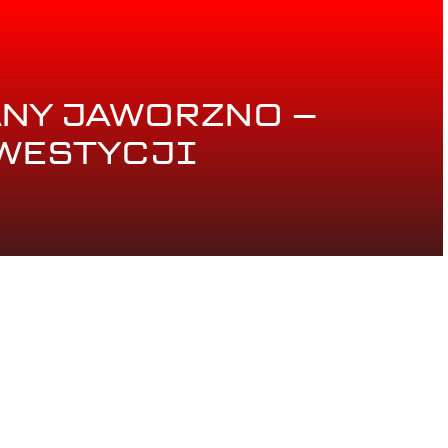
NY JAWORZNO –
NWESTYCJI