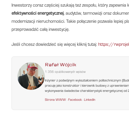
Inwestorzy coraz częściej szukają też zespołu, który zapewni
efektywności energetycznej
, audytów, termowizji oraz dokume
modernizacji nieruchomości. Takie połączenie pozwala lepiej p
przeprowadzić całą inwestycję.
Jeśli chcesz dowiedzieć się więcej kliknij tutaj:
https://rwproje
Rafał Wójcik
1 356 opublikowanych wpisów
Inżynier z podwójnym wykształceniem politechnicznym (Bud
pracuję jako konstruktor i kierownik budowy z uprawnienia
wykonywania świadectw charakterystyki energetycznej od 200
Strona WWW
·
Facebook
·
LinkedIn