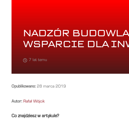
NADZÓR BUDOWLA
WSPARCIE DLA I
7 lat temu
Opublikowano:
28 marca 2019
Autor:
Rafał Wójcik
Co znajdziesz w artykule?