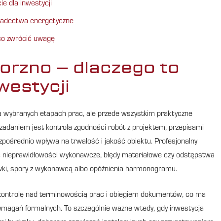
e dla inwestycji
adectwa energetyczne
co zwrócić uwagę
orzno – dlaczego to
westycji
na wybranych etapach prac, ale przede wszystkim praktyczne
daniem jest kontrola zgodności robót z projektem, przepisami
ośrednio wpływa na trwałość i jakość obiektu. Profesjonalny
ić nieprawidłowości wykonawcze, błędy materiałowe czy odstępstwa
wki, spory z wykonawcą albo opóźnienia harmonogramu.
kontrolę nad terminowością prac i obiegiem dokumentów, co ma
wymagań formalnych. To szczególnie ważne wtedy, gdy inwestycja