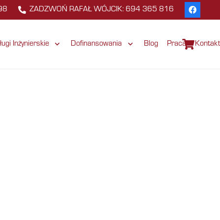
98
ZADZWOŃ RAFAŁ WÓJCIK: 694 365 816
ługi Inżynierskie
Dofinansowania
Blog
Praca
Kontak