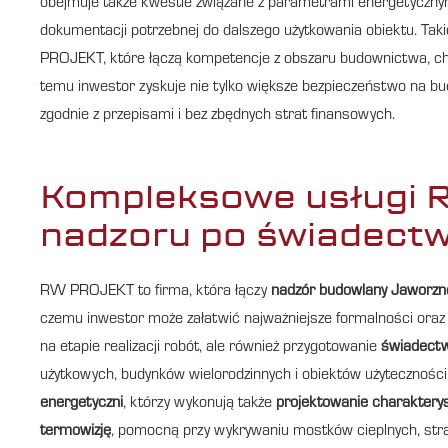
obejmuje także kwestie związane z parametrami energetyczny
dokumentacji potrzebnej do dalszego użytkowania obiektu. Tak
PROJEKT, które łączą kompetencje z obszaru budownictwa, chara
temu inwestor zyskuje nie tylko większe bezpieczeństwo na bud
zgodnie z przepisami i bez zbędnych strat finansowych.
Kompleksowe usługi 
nadzoru po świadect
RW PROJEKT to firma, która łączy
nadzór budowlany Jaworzn
czemu inwestor może załatwić najważniejsze formalności oraz
na etapie realizacji robót, ale również przygotowanie
świadectw
użytkowych, budynków wielorodzinnych i obiektów użytecznoś
energetyczni
, którzy wykonują także
projektowanie charakterys
termowizję
, pomocną przy wykrywaniu mostków cieplnych, stra