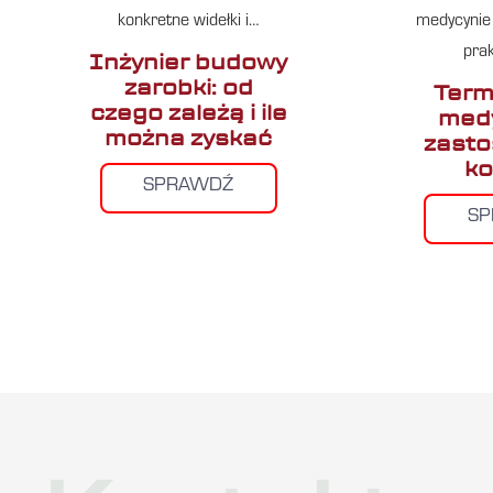
konkretne widełki i…
medycynie 
pra
Inżynier budowy
zarobki: od
Term
czego zależą i ile
medy
można zyskać
zasto
ko
SPRAWDŹ
S