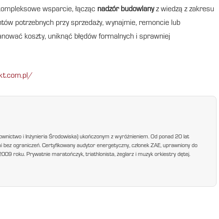
a kompleksowe wsparcie, łącząc
nadzór budowlany
z wiedzą z zakresu
ntów potrzebnych przy sprzedaży, wynajmie, remoncie lub
lanować koszty, uniknąć błędów formalnych i sprawniej
kt.com.pl/
ownictwo i Inżynieria Środowiska) ukończonym z wyróżnieniem. Od ponad 20 lat
mi bez ograniczeń. Certyfikowany audytor energetyczny, członek ZAE, uprawniony do
9 roku. Prywatnie maratończyk, triathlonista, żeglarz i muzyk orkiestry dętej.