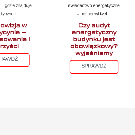
– gdzie znajduje
świadectwo energetyczne
ktyczne i…
– nie pomyl tych…
owizja w
Czy audyt
cynie –
energetyczny
sowania i
budynku jest
rzyści
obowiązkowy?
wyjaśniamy
PRAWDŹ
SPRAWDŹ