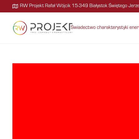
RW Projekt Rafał Wójcik 15-349 Białystok Świętego Jer
Świadectwo charakterystyki ener