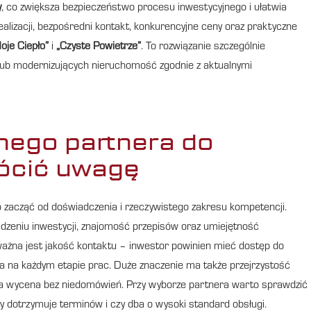
y
, co zwiększa bezpieczeństwo procesu inwestycyjnego i ułatwia
lizacji, bezpośredni kontakt, konkurencyjne ceny oraz praktyczne
oje Ciepło”
i
„Czyste Powietrze”
. To rozwiązanie szczególnie
lub modernizujących nieruchomość zgodnie z aktualnymi
nego partnera do
rócić uwagę
o zacząć od doświadczenia i rzeczywistego zakresu kompetencji.
wadzeniu inwestycji, znajomość przepisów oraz umiejętność
ażna jest jakość kontaktu – inwestor powinien mieć dostęp do
ia na każdym etapie prac. Duże znaczenie ma także przejrzystość
zciwa wycena bez niedomówień. Przy wyborze partnera warto sprawdzić
czy dotrzymuje terminów i czy dba o wysoki standard obsługi.