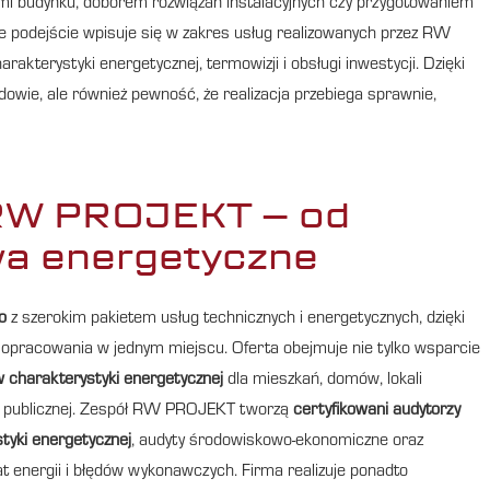
mi budynku, doborem rozwiązań instalacyjnych czy przygotowaniem
ie podejście wpisuje się w zakres usług realizowanych przez RW
kterystyki energetycznej, termowizji i obsługi inwestycji. Dzięki
owie, ale również pewność, że realizacja przebiega sprawnie,
RW PROJEKT – od
wa energetyczne
o
z szerokim pakietem usług technicznych i energetycznych, dzięki
 opracowania w jednym miejscu. Oferta obejmuje nie tylko wsparcie
 charakterystyki energetycznej
dla mieszkań, domów, lokali
ci publicznej. Zespół RW PROJEKT tworzą
certyfikowani audytorzy
tyki energetycznej
, audyty środowiskowo-ekonomiczne oraz
t energii i błędów wykonawczych. Firma realizuje ponadto