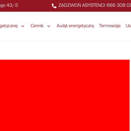
zego 43/2
ZADZWOŃ ASYSTENCI: 666 308 0
getycznej
Cennik
Audyt energetyczny
Termowizja
Us