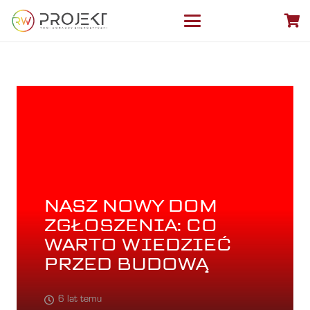
NASZ NOWY DOM
ZGŁOSZENIA: CO
WARTO WIEDZIEĆ
PRZED BUDOWĄ
6 lat temu