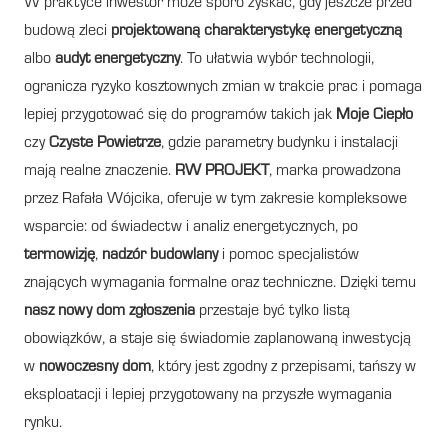
W praktyce inwestor może sporo zyskać, gdy jeszcze przed
budową zleci
projektowaną charakterystykę energetyczną
albo
audyt energetyczny
. To ułatwia wybór technologii,
ogranicza ryzyko kosztownych zmian w trakcie prac i pomaga
lepiej przygotować się do programów takich jak
Moje Ciepło
czy
Czyste Powietrze
, gdzie parametry budynku i instalacji
mają realne znaczenie.
RW PROJEKT
, marka prowadzona
przez Rafała Wójcika, oferuje w tym zakresie kompleksowe
wsparcie: od świadectw i analiz energetycznych, po
termowizję
,
nadzór budowlany
i pomoc specjalistów
znających wymagania formalne oraz techniczne. Dzięki temu
nasz nowy dom zgłoszenia
przestaje być tylko listą
obowiązków, a staje się świadomie zaplanowaną inwestycją
w
nowoczesny dom
, który jest zgodny z przepisami, tańszy w
eksploatacji i lepiej przygotowany na przyszłe wymagania
rynku.