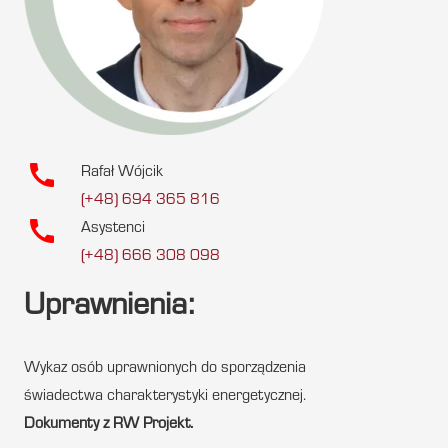
call
Rafał Wójcik
(+48) 694 365 816
call
Asystenci
(+48) 666 308 098
Uprawnienia:
Wykaz osób uprawnionych do sporządzenia
świadectwa charakterystyki energetycznej.
Dokumenty z RW Projekt.