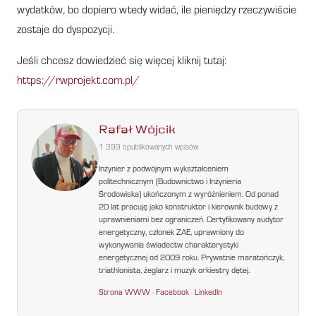
wydatków, bo dopiero wtedy widać, ile pieniędzy rzeczywiście
zostaje do dyspozycji.
Jeśli chcesz dowiedzieć się więcej kliknij tutaj:
https://rwprojekt.com.pl/
Rafał Wójcik
1 399 opublikowanych wpisów
Inżynier z podwójnym wykształceniem
politechnicznym (Budownictwo i Inżynieria
Środowiska) ukończonym z wyróżnieniem. Od ponad
20 lat pracuję jako konstruktor i kierownik budowy z
uprawnieniami bez ograniczeń. Certyfikowany audytor
energetyczny, członek ZAE, uprawniony do
wykonywania świadectw charakterystyki
energetycznej od 2009 roku. Prywatnie maratończyk,
triathlonista, żeglarz i muzyk orkiestry dętej.
Strona WWW
·
Facebook
·
LinkedIn