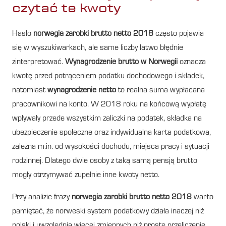
czytać te kwoty
Hasło
norwegia zarobki brutto netto 2018
często pojawia
się w wyszukiwarkach, ale same liczby łatwo błędnie
zinterpretować.
Wynagrodzenie brutto w Norwegii
oznacza
kwotę przed potrąceniem podatku dochodowego i składek,
natomiast
wynagrodzenie netto
to realna suma wypłacana
pracownikowi na konto. W 2018 roku na końcową wypłatę
wpływały przede wszystkim zaliczki na podatek, składka na
ubezpieczenie społeczne oraz indywidualna karta podatkowa,
zależna m.in. od wysokości dochodu, miejsca pracy i sytuacji
rodzinnej. Dlatego dwie osoby z taką samą pensją brutto
mogły otrzymywać zupełnie inne kwoty netto.
Przy analizie frazy
norwegia zarobki brutto netto 2018
warto
pamiętać, że norweski system podatkowy działa inaczej niż
polski i uwzględnia więcej zmiennych niż proste przeliczenie