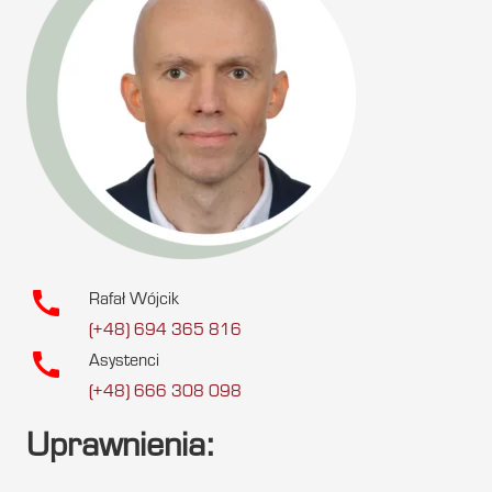
call
Rafał Wójcik
(+48) 694 365 816
call
Asystenci
(+48) 666 308 098
Uprawnienia: