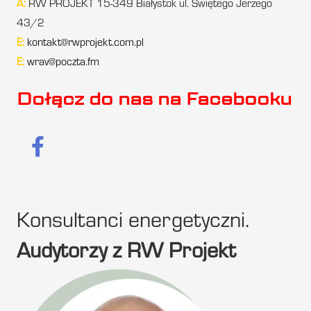
A:
RW PROJEKT 15-349 Białystok ul. Świętego Jerzego
43/2
E:
kontakt@rwprojekt.com.pl
E:
wrav@poczta.fm
Dołącz do nas na Facebooku
Konsultanci energetyczni.
Audytorzy z RW Projekt