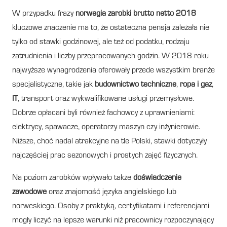
W przypadku frazy
norwegia zarobki brutto netto 2018
kluczowe znaczenie ma to, że ostateczna pensja zależała nie
tylko od stawki godzinowej, ale też od podatku, rodzaju
zatrudnienia i liczby przepracowanych godzin. W 2018 roku
najwyższe wynagrodzenia oferowały przede wszystkim branże
specjalistyczne, takie jak
budownictwo techniczne
,
ropa i gaz
,
IT
, transport oraz wykwalifikowane usługi przemysłowe.
Dobrze opłacani byli również fachowcy z uprawnieniami:
elektrycy, spawacze, operatorzy maszyn czy inżynierowie.
Niższe, choć nadal atrakcyjne na tle Polski, stawki dotyczyły
najczęściej prac sezonowych i prostych zajęć fizycznych.
Na poziom zarobków wpływało także
doświadczenie
zawodowe
oraz znajomość języka angielskiego lub
norweskiego. Osoby z praktyką, certyfikatami i referencjami
mogły liczyć na lepsze warunki niż pracownicy rozpoczynający