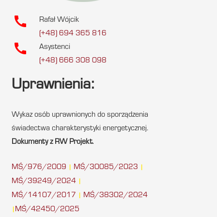
call
Rafał Wójcik
(+48) 694 365 816
call
Asystenci
(+48) 666 308 098
Uprawnienia:
Wykaz osób uprawnionych do sporządzenia
świadectwa charakterystyki energetycznej.
Dokumenty z RW Projekt.
MŚ/976/2009
MŚ/30085/2023
|
|
MŚ/39249/2024
|
MŚ/14107/2017
MŚ/38302/2024
|
MŚ/42450/2025
|