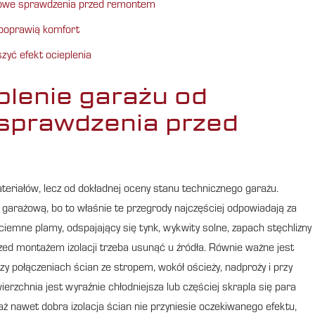
czowe sprawdzenia przed remontem
 poprawią komfort
zyć efekt ocieplenia
plenie garażu od
sprawdzenia przed
eriałów, lecz od dokładnej oceny stanu technicznego garażu.
 garażową, bo to właśnie te przegrody najczęściej odpowiadają za
ciemne plamy, odspajający się tynk, wykwity solne, zapach stęchlizny
zed montażem izolacji trzeba usunąć u źródła. Równie ważne jest
rzy połączeniach ścian ze stropem, wokół ościeży, nadproży i przy
zchnia jest wyraźnie chłodniejsza lub częściej skrapla się para
ż nawet dobra izolacja ścian nie przyniesie oczekiwanego efektu,