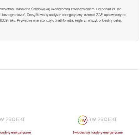
ownictwo i Inżynieria Środowiska) ukończonym z wyróżnieniem. Od ponad 20 lat
mi bez ograniczeń. Certyfikowany audytor energetyczny, członek ZAE, uprawniony do
9 roku. Prywatnie maratończyk, triathlonista, żeglarz i muzyk orkiestry dętej.