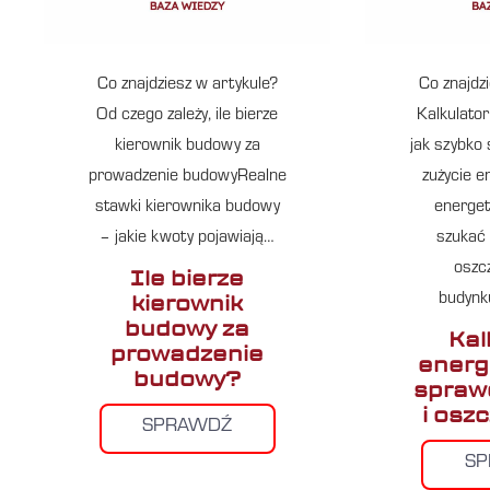
Co znajdziesz w artykule?
Co znajdz
Od czego zależy, ile bierze
Kalkulato
kierownik budowy za
jak szybko
prowadzenie budowyRealne
zużycie e
stawki kierownika budowy
energet
– jakie kwoty pojawiają…
szukać 
oszc
Ile bierze
kierownik
budynk
budowy za
Kal
prowadzenie
energ
budowy?
sprawd
i osz
SPRAWDŹ
S