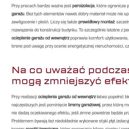
Przy pracach bardzo ważna jest
paroizolacja
, która ogranicza
garażu
. Bez tych elementów nawet dobry materiał może nie spełn
zawilgocenie i pleśń. Liczy się także
prawidłowy montaż
: szcze
rozwiązania do konstrukcji budynku. To szczególnie istotne z
ocieplenie garażu od wewnątrz
poprawia komfort użytkowania, 
brane pod uwagę przy ocenie energetycznej nieruchomości, c
Na co uważać podczas 
mogą zmniejszyć efekt
Przy realizacji
ocieplenia garażu od wewnątrz
łatwo popełnić bł
najczęstszych jest pominięcie
bramy garażowej
, przez którą 
nie dadzą oczekiwanego efektu, jeśli zimne powietrze będzie pr
Problemem bywają też niedokładnie wykonane styki płyt izolacyjny