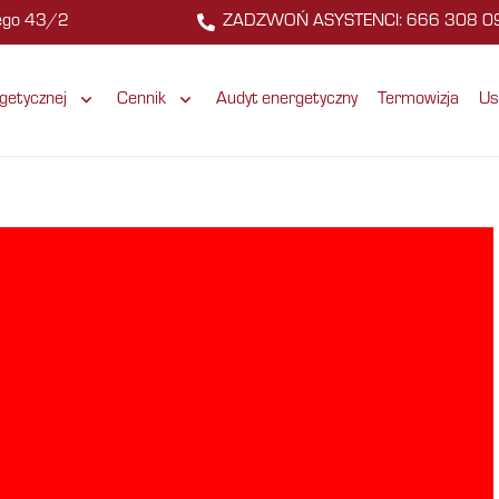
zego 43/2
ZADZWOŃ ASYSTENCI: 666 308 0
getycznej
Cennik
Audyt energetyczny
Termowizja
Us