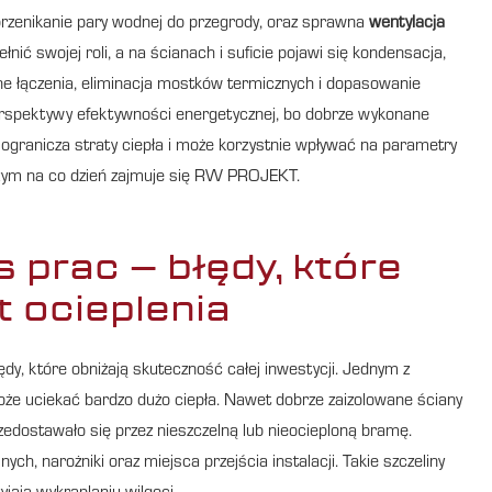
 przenikanie pary wodnej do przegrody, oraz sprawna
wentylacja
ić swojej roli, a na ścianach i suficie pojawi się kondensacja,
lne łączenia, eliminacja mostków termicznych i dopasowanie
 perspektywy efektywności energetycznej, bo dobrze wykonane
ogranicza straty ciepła i może korzystnie wpływać na parametry
zym na co dzień zajmuje się RW PROJEKT.
prac – błędy, które
 ocieplenia
ędy, które obniżają skuteczność całej inwestycji. Jednym z
może uciekać bardzo dużo ciepła. Nawet dobrze zaizolowane ściany
zedostawało się przez nieszczelną lub nieocieploną bramę.
ch, narożniki oraz miejsca przejścia instalacji. Takie szczeliny