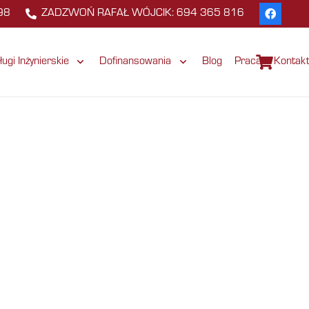
98
ZADZWOŃ RAFAŁ WÓJCIK: 694 365 816
ługi Inżynierskie
Dofinansowania
Blog
Praca
Kontak