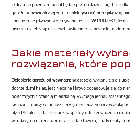
jeśli zimne powietrze nadal będzie przedostawać się do środka.
garażu od wewnątrz
wpłynie na
efektywność energetyczną bu
i oceny energetyczne wykonywane przez
RW PROJEKT
, firmę
oraz analizach wspierających świadome planowanie modernizac
Jakie materiały wybra
rozwiązania, które po
Ocieplenie garażu od wewnątrz
najczęściej wykonuje się z uży
dobrze tłumi hałas, jest niepalna i łatwo dopasowuje się do n
połączonych z częścią mieszkalną. Wymaga jednak starannego za
cenowo i prosty w montażu, ale gorzej radzi sobie z wysoką temp
płyty PIR oferują bardzo niski współczynnik przewodzenia ciepł
warstwy, co ma znaczenie tam, gdzie liczy się każdy centymetr.