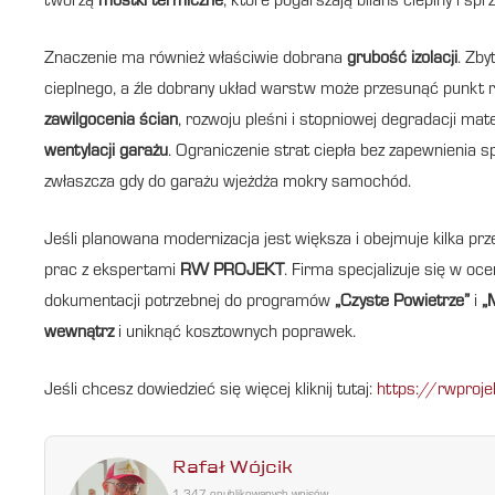
tworzą
mostki termiczne
, które pogarszają bilans cieplny i spr
Znaczenie ma również właściwie dobrana
grubość izolacji
. Zb
cieplnego, a źle dobrany układ warstw może przesunąć punkt r
zawilgocenia ścian
, rozwoju pleśni i stopniowej degradacji ma
wentylacji garażu
. Ograniczenie strat ciepła bez zapewnienia 
zwłaszcza gdy do garażu wjeżdża mokry samochód.
Jeśli planowana modernizacja jest większa i obejmuje kilka p
prac z ekspertami
RW PROJEKT
. Firma specjalizuje się w o
dokumentacji potrzebnej do programów
„Czyste Powietrze”
i
„
wewnątrz
i uniknąć kosztownych poprawek.
Jeśli chcesz dowiedzieć się więcej kliknij tutaj:
https://rwproje
Rafał Wójcik