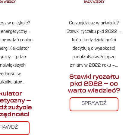
iesz w artykule?
Co znajdziesz w artykule?
r energetyczny –
Stawki ryczałtu pkd 2022 –
 sprawdzić realne
które kody działalności
nergiiKalkulator
decydują o wysokości
yczny – gdzie
podatkuNajważniejsze
największych
zmiany w 2022 roku –…
zędności w
Stawki ryczałtu
pkd 2022 – co
uKalkulator…
warto wiedzieć?
kulator
etyczny –
SPRAWDŹ
ź zużycie
czędności
PRAWDŹ