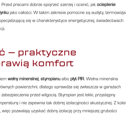
 Przed pracami dobrze spojrzeć szerzej i ocenić, jak
ocieplenie
dynku
jako całości. W takim zakresie pomocne są audyty, termowizja
 specjalizującą się w charakterystyce energetycznej, świadectwach
ji.
ć – praktyczne
prawią komfort
ciem
wełny mineralnej
,
styropianu
albo
płyt PIR
. Wełna mineralna
ierównych powierzchni, dlatego sprawdza się zwłaszcza w garażach
bezpieczenia przed wilgocią. Styropian jest lekki, przystępny
eraturą i nie zapewnia tak dobrej izolacyjności akustycznej. Z kolei
a, więc pozwalają uzyskać dobrą izolację przy mniejszej grubości