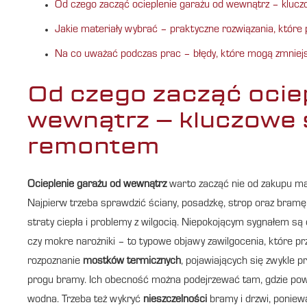
Od czego zacząć ocieplenie garażu od wewnątrz – klu
Jakie materiały wybrać – praktyczne rozwiązania, które
Na co uważać podczas prac – błędy, które mogą zmniejs
Od czego zacząć ocie
wewnątrz – kluczowe 
remontem
Ocieplenie garażu od wewnątrz
warto zacząć nie od zakupu mat
Najpierw trzeba sprawdzić ściany, posadzkę, strop oraz bramę
straty ciepła i problemy z wilgocią. Niepokojącym sygnałem są 
czy mokre narożniki – to typowe objawy zawilgocenia, które pr
rozpoznanie
mostków termicznych
, pojawiających się zwykle p
progu bramy. Ich obecność można podejrzewać tam, gdzie powier
wodna. Trzeba też wykryć
nieszczelności
bramy i drzwi, poniewa