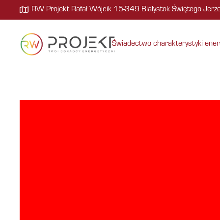
RW Projekt Rafał Wójcik 15-349 Białystok Świętego Jer
Świadectwo charakterystyki ener