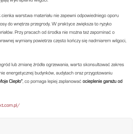
zyjają wykraplaniu wilgoci.
yt cienka warstwa materiału nie zapewni odpowiedniego oporu
osy do wnętrza przegrody. W praktyce zwiększa to ryzyko
teriałów. Przy pracach od środka nie można też zapominać o
sprawnej wymiany powietrza często kończy się nadmiarem wilgoci,
rzegród lub zmianę źródła ogrzewania, warto skonsultować zakres
cenie energetycznej budynków, audytach oraz przygotowaniu
Moje Ciepło”
, co pomaga lepiej zaplanować
ocieplenie garażu od
kt.com.pl/