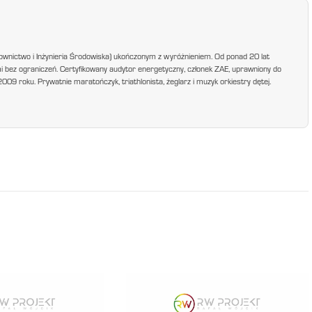
ownictwo i Inżynieria Środowiska) ukończonym z wyróżnieniem. Od ponad 20 lat
mi bez ograniczeń. Certyfikowany audytor energetyczny, członek ZAE, uprawniony do
9 roku. Prywatnie maratończyk, triathlonista, żeglarz i muzyk orkiestry dętej.