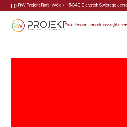
RW Projekt Rafał Wójcik 15-349 Białystok Świętego Jer
Świadectwo charakterystyki ener