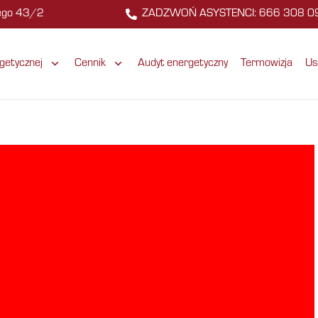
zego 43/2
ZADZWOŃ ASYSTENCI: 666 308 0
getycznej
Cennik
Audyt energetyczny
Termowizja
Us