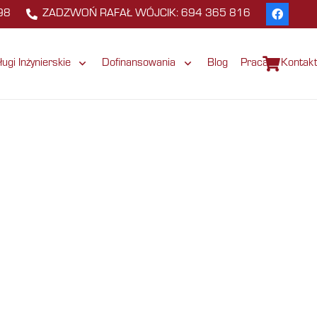
98
ZADZWOŃ RAFAŁ WÓJCIK: 694 365 816
ługi Inżynierskie
Dofinansowania
Blog
Praca
Kontak