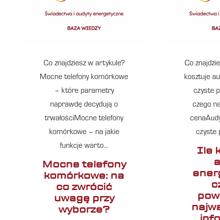
Co znajdziesz w artykule?
Co znajdzie
Mocne telefony komórkowe
kosztuje a
– które parametry
czyste 
naprawdę decydują o
czego na
trwałościMocne telefony
cenaAudy
komórkowe – na jakie
czyste
funkcje warto…
Ile 
a
Mocne telefony
ener
komórkowe: na
c
co zwrócić
pow
uwagę przy
najw
wyborze?
inf