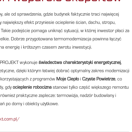
y, ale od sprawdzenia, gdzie budynek faktycznie traci najwięcej
największy efekt przyniesie ocieplenie ścian, dachu, stropu,
 Takie podejście pomaga uniknąć sytuacji, w której inwestor płaci za
ewielkie. Dobrze przygotowana termomodernizacja powinna łączyć
a energię i krótszym czasem zwrotu inwestycji.
W PROJEKT wykonuje
świadectwa charakterystyki energetycznej
,
tyczne, dzięki którym łatwiej dobrać optymalny zakres modernizacji
tów korzystających z programów
Moje Ciepło
i
Czyste Powietrze
, co
dy, gdy
ocieplenie robocizna
stanowi tylko część większego remontu
ównież praktyczne zaplecze: termowizja, nadzór budowlany i
ń po domy i obiekty użytkowe.
kt.com.pl/