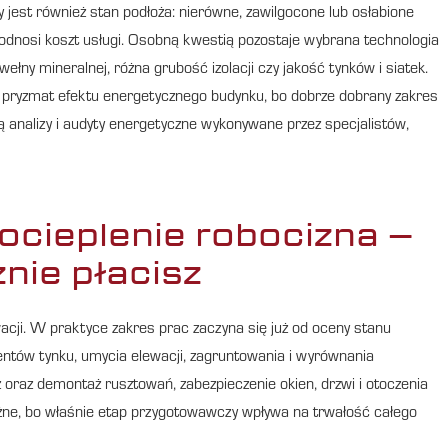
y jest również stan podłoża: nierówne, zawilgocone lub osłabione
dnosi koszt usługi. Osobną kwestią pozostaje wybrana technologia
wełny mineralnej, różna grubość izolacji czy jakość tynków i siatek.
 pryzmat efektu energetycznego budynku, bo dobrze dobrany zakres
ją analizy i audyty energetyczne wykonywane przez specjalistów,
ocieplenie robocizna –
nie płacisz
ewacji. W praktyce zakres prac zaczyna się już od oceny stanu
entów tynku, umycia elewacji, zagruntowania i wyrównania
 oraz demontaż rusztowań, zabezpieczenie okien, drzwi i otoczenia
ażne, bo właśnie etap przygotowawczy wpływa na trwałość całego