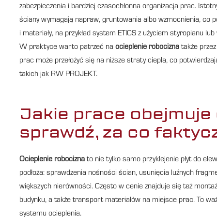
zabezpieczenia i bardziej czasochłonna organizacja prac. Istotn
ściany wymagają napraw, gruntowania albo wzmocnienia, co po
i materiały, na przykład system ETICS z użyciem styropianu lub 
W praktyce warto patrzeć na
ocieplenie robocizna
także przez
prac może przełożyć się na niższe straty ciepła, co potwierdza
takich jak RW PROJEKT.
Jakie prace obejmuje 
sprawdź, za co faktycz
Ocieplenie robocizna
to nie tylko samo przyklejenie płyt do el
podłoża: sprawdzenia nośności ścian, usunięcia luźnych fragm
większych nierówności. Często w cenie znajduje się też montaż
budynku, a także transport materiałów na miejsce prac. To w
systemu ocieplenia.