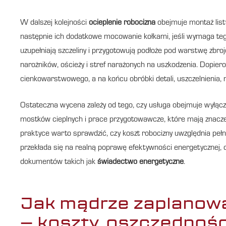
W dalszej kolejności
ocieplenie robocizna
obejmuje montaż listw
następnie ich dodatkowe mocowanie kołkami, jeśli wymaga tego 
uzupełniają szczeliny i przygotowują podłoże pod warstwę zbroj
narożników, ościeży i stref narażonych na uszkodzenia. Dopie
cienkowarstwowego, a na końcu obróbki detali, uszczelnienia
Ostateczna wycena zależy od tego, czy usługa obejmuje wyłączn
mostków cieplnych i prace przygotowawcze, które mają znaczen
praktyce warto sprawdzić, czy koszt robocizny uwzględnia peł
przekłada się na realną poprawę efektywności energetycznej, 
dokumentów takich jak
świadectwo energetyczne
.
Jak mądrze zaplano
– koszty, oszczędnośc