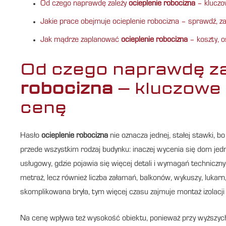
Od czego naprawdę zależy
ocieplenie robocizna
– kluczo
Jakie prace obejmuje ocieplenie robocizna – sprawdź, za 
Jak mądrze zaplanować
ocieplenie robocizna
– koszty, 
Od czego naprawdę z
robocizna
– kluczowe 
cenę
Hasło
ocieplenie robocizna
nie oznacza jednej, stałej stawki, b
przede wszystkim rodzaj budynku: inaczej wycenia się dom jedno
usługowy, gdzie pojawia się więcej detali i wymagań technicznyc
metraż, lecz również liczba załamań, balkonów, wykuszy, lukarn
skomplikowana bryła, tym więcej czasu zajmuje montaż izolac
Na cenę wpływa też wysokość obiektu, ponieważ przy wyższyc