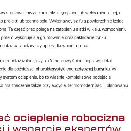
y startowej, przyklejanie płyt styropianu lub wełny mineralnej, a
projekt lub technologia. Wykonawcy szlifują powierzchnię izolacji,
oną. Ta część prac polega na zatopieniu siatki w kleju, wzmocnieniu
ro potem wykonuje się gruntowanie oraz nakładanie tynku
, montaż parapetów czy uporządkowanie terenu.
ie montaż izolacji, czy także naprawy ścian, poprawę detali
ie dla późniejszej
charakterystyki energetycznej budynku
. W
ny system ocieplenia, bo to właśnie kompleksowe podejście
co ma znaczenie także przy audycie, termomodernizacji i planowaniu
wać
ocieplenie robocizna
i i wsparcie ekspertów