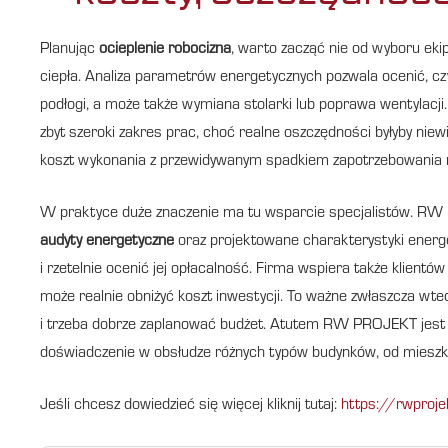
Planując
ocieplenie robocizna
, warto zacząć nie od wyboru ekip
ciepła. Analiza parametrów energetycznych pozwala ocenić, czy 
podłogi, a może także wymiana stolarki lub poprawa wentylacji.
zbyt szeroki zakres prac, choć realne oszczędności byłyby ni
koszt wykonania z przewidywanym spadkiem zapotrzebowania n
W praktyce duże znaczenie ma tu wsparcie specjalistów. R
audyty energetyczne
oraz projektowane charakterystyki energe
i rzetelnie ocenić jej opłacalność. Firma wspiera także klien
może realnie obniżyć koszt inwestycji. To ważne zwłaszcza wte
i trzeba dobrze zaplanować budżet. Atutem RW PROJEKT jest r
doświadczenie w obsłudze różnych typów budynków, od mieszka
Jeśli chcesz dowiedzieć się więcej kliknij tutaj:
https://rwproje