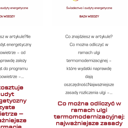
sz w artykule?Ile
Co znajdziesz w artykule?
udyt energetyczny
Co można odliczyć w
powietrze – od
ramach ulgi
prawdę zależy
termomodernizacyjnej –
t do programu
które wydatki naprawdę
 powietrze –…
dają
oszczędnośćNajważniejsze
kosztuje
udyt
zasady rozliczenia ulgi –…
getyczny
Co można odliczyć w
zyste
ramach ulgi
ietrze –
termomodernizacyjnej:
ażniejsze
najważniejsze zasady
ormacje