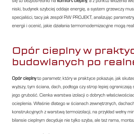
się to bezpośrednio na
komfort cieplny
, a z punktu widzenia wł
niski, budynek szybciej oddaje energię, a system grzewczy mus
specjaliści, tacy jak zespół RW PROJEKT, analizując parametr
energii i ocenić, jakie działania termomodernizacyjne mogą rea
Opór cieplny w prakty
budowlanych po realn
Opór cieplny
to parametr, który w praktyce pokazuje, jak skute
wyższy, tym ściana, dach, podłoga czy strop lepiej ograniczają 
jego grubość. Cienka warstwa izolacji o dobrych właściwościac
ocieplenia. Właśnie dlatego w ścianach zewnętrznych, dachach
konstrukcyjnych z warstwą termoizolacji, na przykład wełny min
bilansie cieplnym decyduje nie tylko szyba, ale też rama, mont