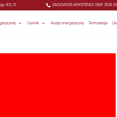
zego 43/2
ZADZWOŃ ASYSTENCI: 666 308 0
getycznej
Cennik
Audyt energetyczny
Termowizja
Us