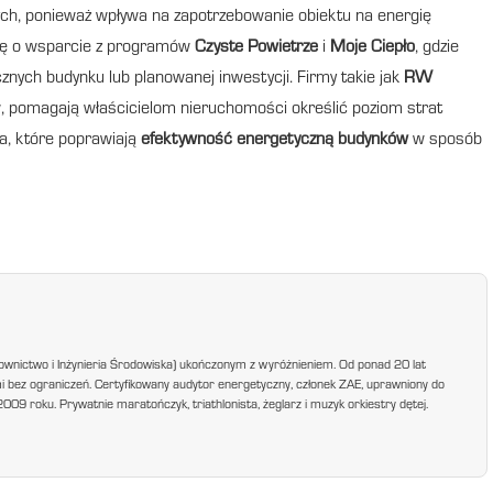
ch, ponieważ wpływa na zapotrzebowanie obiektu na energię
się o wsparcie z programów
Czyste Powietrze
i
Moje Ciepło
, gdzie
ych budynku lub planowanej inwestycji. Firmy takie jak
RW
w, pomagają właścicielom nieruchomości określić poziom strat
a, które poprawiają
efektywność energetyczną budynków
w sposób
ownictwo i Inżynieria Środowiska) ukończonym z wyróżnieniem. Od ponad 20 lat
mi bez ograniczeń. Certyfikowany audytor energetyczny, członek ZAE, uprawniony do
9 roku. Prywatnie maratończyk, triathlonista, żeglarz i muzyk orkiestry dętej.