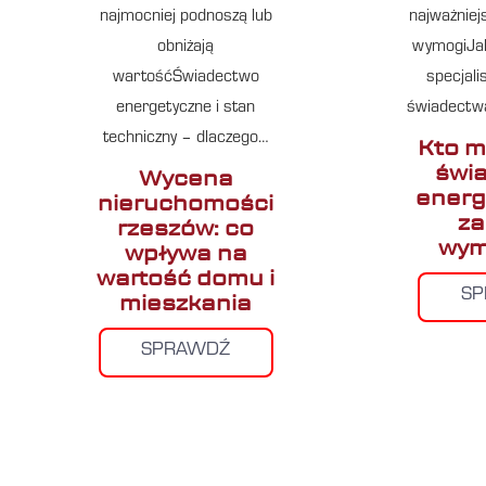
najmocniej podnoszą lub
najważniej
obniżają
wymogiJak
wartośćŚwiadectwo
specjali
energetyczne i stan
świadectw
techniczny – dlaczego…
Kto m
świ
Wycena
energ
nieruchomości
za
rzeszów: co
wym
wpływa na
wartość domu i
S
mieszkania
SPRAWDŹ