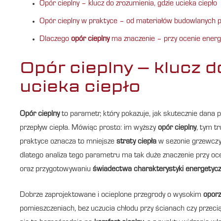
Opór cieplny – klucz do zrozumienia, gdzie ucieka ciepło
Opór cieplny w praktyce – od materiałów budowlanych p
Dlaczego
opór cieplny
ma znaczenie – przy ocenie energ
Opór cieplny – klucz d
ucieka ciepło
Opór cieplny
to parametr, który pokazuje, jak skutecznie dana
przepływ ciepła. Mówiąc prosto: im wyższy
opór cieplny
, tym t
praktyce oznacza to mniejsze
straty ciepła
w sezonie grzewczy
dlatego analiza tego parametru ma tak duże znaczenie przy oc
oraz przygotowywaniu
świadectwa charakterystyki energetycz
Dobrze zaprojektowane i ocieplone przegrody o wysokim
oporz
pomieszczeniach, bez uczucia chłodu przy ścianach czy przeci