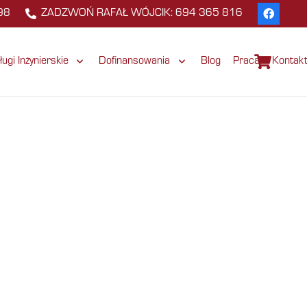
98
ZADZWOŃ RAFAŁ WÓJCIK: 694 365 816
ługi Inżynierskie
Dofinansowania
Blog
Praca
Kontak