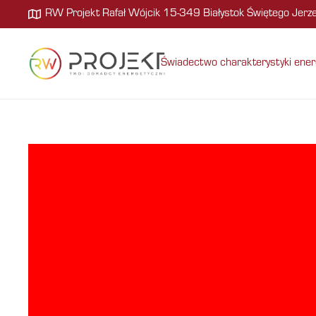
RW Projekt Rafał Wójcik 15-349 Białystok Świętego Jer
Świadectwo charakterystyki ener