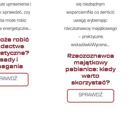
sze uprawnienia i
się niezbędnym
 sprawdzić, czy
wsparciemNa co zwrócić
sta może robić
uwagę wybierając
a energetyczne…
rzeczoznawcę majątkowego
– praktyczne
oże robić
adectwa
wskazówkiWycena…
etyczne?
Rzeczoznawca
sady i
majątkowy
agania
pabianice: kiedy
warto
PRAWDŹ
skorzystać?
SPRAWDŹ