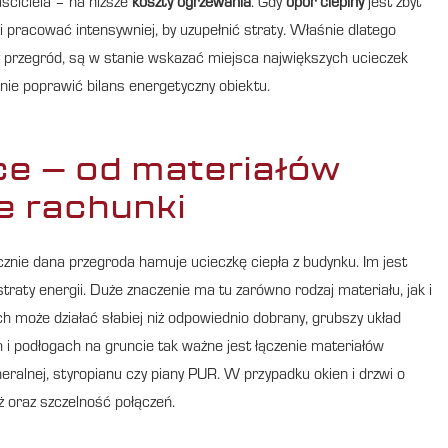
aściciela – na niższe
koszty ogrzewania
. Gdy
opór cieplny
jest zbyt
i pracować intensywniej, by uzupełnić straty. Właśnie dlatego
y przegród, są w stanie wskazać miejsca największych ucieczek
lnie poprawić bilans energetyczny obiektu.
ce – od materiałów
e rachunki
cznie dana przegroda hamuje ucieczkę ciepła z budynku. Im jest
straty energii. Duże znaczenie ma tu zarówno rodzaj materiału, jak i
h może działać słabiej niż odpowiednio dobrany, grubszy układ
 i podłogach na gruncie tak ważne jest łączenie materiałów
eralnej, styropianu czy piany PUR. W przypadku okien i drzwi o
aż oraz szczelność połączeń.