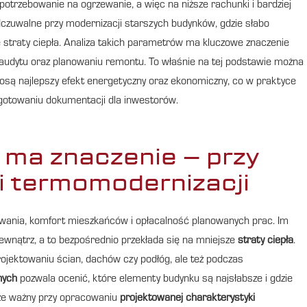
potrzebowanie na ogrzewanie, a więc na niższe rachunki i bardziej
czuwalne przy modernizacji starszych budynków, gdzie słabo
 straty ciepła. Analiza takich parametrów ma kluczowe znaczenie
 audytu oraz planowaniu remontu. To właśnie na tej podstawie można
iosą najlepszy efekt energetyczny oraz ekonomiczny, co w praktyce
otowaniu dokumentacji dla inwestorów.
ma znaczenie – przy
i termomodernizacji
ewania, komfort mieszkańców i opłacalność planowanych prac. Im
zewnątrz, a to bezpośrednio przekłada się na mniejsze
straty ciepła
.
rojektowaniu ścian, dachów czy podłóg, ale też podczas
nych
pozwala ocenić, które elementy budynku są najsłabsze i gdzie
kże ważny przy opracowaniu
projektowanej charakterystyki