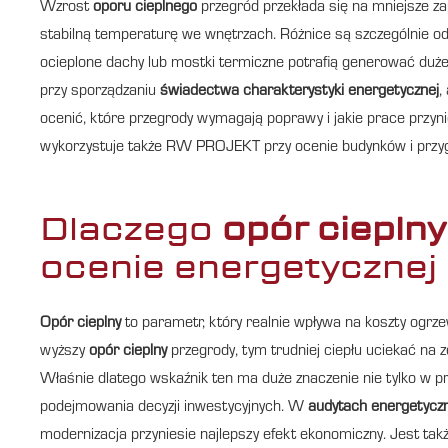
Wzrost
oporu cieplnego
przegród przekłada się na mniejsze za
stabilną temperaturę we wnętrzach. Różnice są szczególnie od
ocieplone dachy lub mostki termiczne potrafią generować duże
przy sporządzaniu
świadectwa charakterystyki energetycznej
,
ocenić, które przegrody wymagają poprawy i jakie prace przyn
wykorzystuje także RW PROJEKT przy ocenie budynków i przyg
Dlaczego
opór cieplny
ocenie energetycznej 
Opór cieplny
to parametr, który realnie wpływa na koszty ogrz
wyższy
opór cieplny
przegrody, tym trudniej ciepłu uciekać na 
Właśnie dlatego wskaźnik ten ma duże znaczenie nie tylko w p
podejmowania decyzji inwestycyjnych. W
audytach energetycz
modernizacja przyniesie najlepszy efekt ekonomiczny. Jest ta