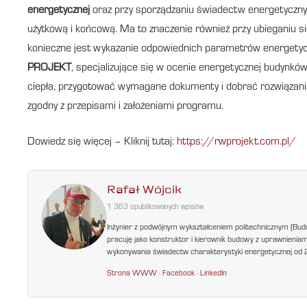
energetycznej
oraz przy sporządzaniu świadectw energetyczny
użytkową i końcową. Ma to znaczenie również przy ubieganiu 
konieczne jest wykazanie odpowiednich parametrów energetyczn
PROJEKT
, specjalizujące się w ocenie energetycznej budynkó
ciepła, przygotować wymagane dokumenty i dobrać rozwiązani
zgodny z przepisami i założeniami programu.
Dowiedz się więcej – Kliknij tutaj:
https://rwprojekt.com.pl/
Rafał Wójcik
1 363 opublikowanych wpisów
Inżynier z podwójnym wykształceniem politechnicznym (Bud
pracuję jako konstruktor i kierownik budowy z uprawnienia
wykonywania świadectw charakterystyki energetycznej od 200
Strona WWW
·
Facebook
·
LinkedIn