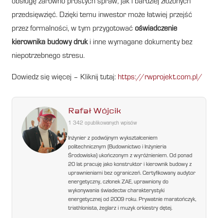
obsługę zarówno prostych spraw, jak i bardziej złożonych
przedsięwzięć. Dzięki temu inwestor może łatwiej przejść
przez formalności, w tym przygotować
oświadczenie
kierownika budowy druk
i inne wymagane dokumenty bez
niepotrzebnego stresu.
Dowiedz się więcej – Kliknij tutaj:
https://rwprojekt.com.pl/
Rafał Wójcik
1 342 opublikowanych wpisów
Inżynier z podwójnym wykształceniem
politechnicznym (Budownictwo i Inżynieria
Środowiska) ukończonym z wyróżnieniem. Od ponad
20 lat pracuję jako konstruktor i kierownik budowy z
uprawnieniami bez ograniczeń. Certyfikowany audytor
energetyczny, członek ZAE, uprawniony do
wykonywania świadectw charakterystyki
energetycznej od 2009 roku. Prywatnie maratończyk,
triathlonista, żeglarz i muzyk orkiestry dętej.