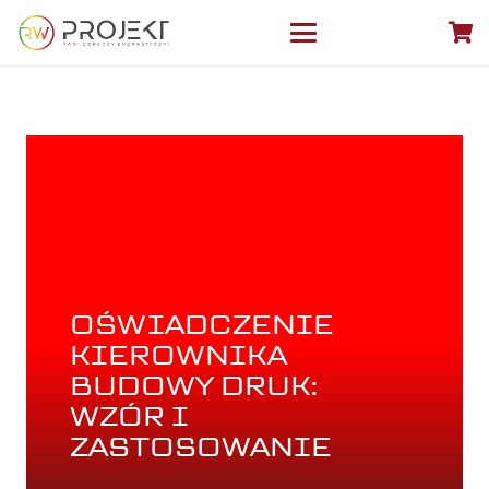
OŚWIADCZENIE
KIEROWNIKA
BUDOWY DRUK:
WZÓR I
ZASTOSOWANIE