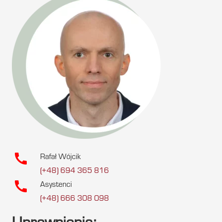
call
Rafał Wójcik
(+48) 694 365 816
call
Asystenci
(+48) 666 308 098