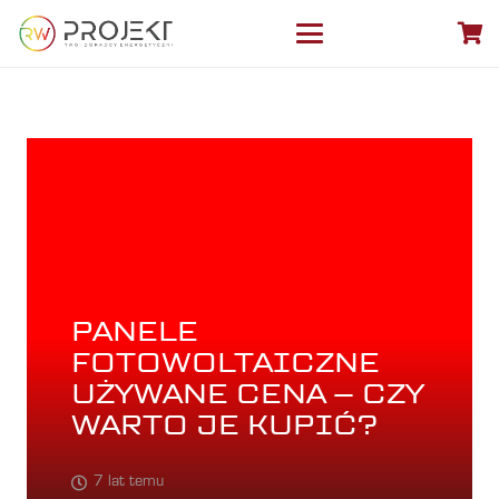
PANELE
FOTOWOLTAICZNE
UŻYWANE CENA – CZY
WARTO JE KUPIĆ?
7 lat temu