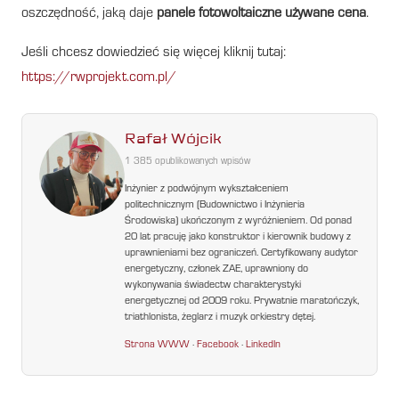
oszczędność, jaką daje
panele fotowoltaiczne używane cena
.
Jeśli chcesz dowiedzieć się więcej kliknij tutaj:
https://rwprojekt.com.pl/
Rafał Wójcik
1 385 opublikowanych wpisów
Inżynier z podwójnym wykształceniem
politechnicznym (Budownictwo i Inżynieria
Środowiska) ukończonym z wyróżnieniem. Od ponad
20 lat pracuję jako konstruktor i kierownik budowy z
uprawnieniami bez ograniczeń. Certyfikowany audytor
energetyczny, członek ZAE, uprawniony do
wykonywania świadectw charakterystyki
energetycznej od 2009 roku. Prywatnie maratończyk,
triathlonista, żeglarz i muzyk orkiestry dętej.
Strona WWW
·
Facebook
·
LinkedIn