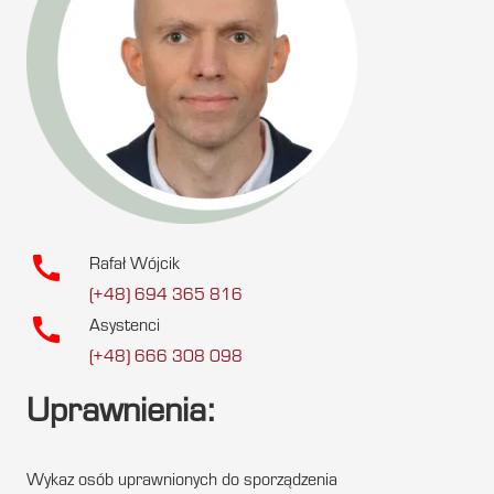
call
Rafał Wójcik
(+48) 694 365 816
call
Asystenci
(+48) 666 308 098
Uprawnienia:
Wykaz osób uprawnionych do sporządzenia