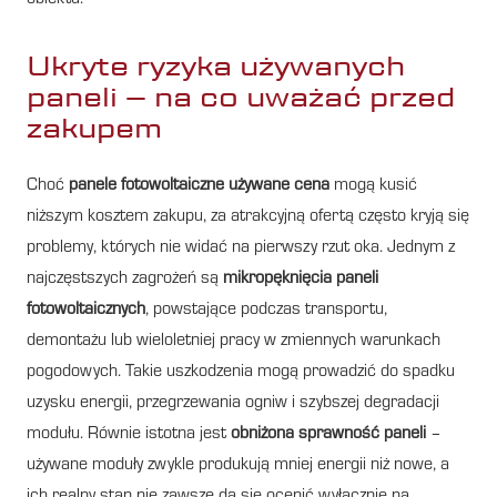
Ukryte ryzyka używanych
paneli – na co uważać przed
zakupem
Choć
panele fotowoltaiczne używane cena
mogą kusić
niższym kosztem zakupu, za atrakcyjną ofertą często kryją się
problemy, których nie widać na pierwszy rzut oka. Jednym z
najczęstszych zagrożeń są
mikropęknięcia paneli
fotowoltaicznych
, powstające podczas transportu,
demontażu lub wieloletniej pracy w zmiennych warunkach
pogodowych. Takie uszkodzenia mogą prowadzić do spadku
uzysku energii, przegrzewania ogniw i szybszej degradacji
modułu. Równie istotna jest
obniżona sprawność paneli
–
używane moduły zwykle produkują mniej energii niż nowe, a
ich realny stan nie zawsze da się ocenić wyłącznie na