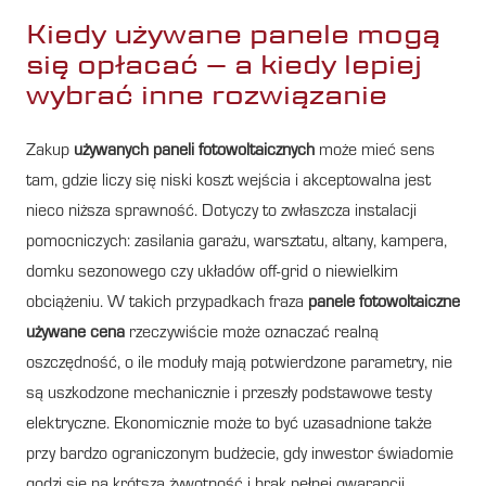
Kiedy używane panele mogą
się opłacać – a kiedy lepiej
wybrać inne rozwiązanie
Zakup
używanych paneli fotowoltaicznych
może mieć sens
tam, gdzie liczy się niski koszt wejścia i akceptowalna jest
nieco niższa sprawność. Dotyczy to zwłaszcza instalacji
pomocniczych: zasilania garażu, warsztatu, altany, kampera,
domku sezonowego czy układów off-grid o niewielkim
obciążeniu. W takich przypadkach fraza
panele fotowoltaiczne
używane cena
rzeczywiście może oznaczać realną
oszczędność, o ile moduły mają potwierdzone parametry, nie
są uszkodzone mechanicznie i przeszły podstawowe testy
elektryczne. Ekonomicznie może to być uzasadnione także
przy bardzo ograniczonym budżecie, gdy inwestor świadomie
godzi się na krótszą żywotność i brak pełnej gwarancji