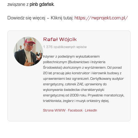
związane z
pinb gdańsk
.
Dowiedz się więcej – Kliknij tutaj:
https://rwprojekt.com.pl/
Rafał Wójcik
1 376 opublikowanych wpisów
Inżynier z podwójnym wykształceniem
politechnicznym (Budownictwo i Inżynieria
Środowiska) ukończonym z wyróżnieniem. Od ponad
20 lat pracuję jako konstruktor i kierownik budowy z
uprawnieniami bez ograniczeń. Certyfikowany audytor
energetyczny, członek ZAE, uprawniony do
wykonywania świadectw charakterystyki
energetycznej od 2009 roku. Prywatnie maratończyk,
triathlonista, żeglarz i muzyk orkiestry dętej.
Strona WWW
·
Facebook
·
LinkedIn