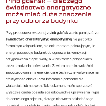
Pinb gdańsk – dlaczego
świadectwo energetyczne
może mieć duże znaczenie
przy odbiorze budynku
Przy procedurze związanej z
pinb gdańsk
warto pamiętać, że
świadectwo charakterystyki energetycznej
nie jest tylko
formalnym załącznikiem, ale dokumentem pokazującym, ile
energii potrzebuje budynek do ogrzewania, wentylacji,
przygotowania ciepłej wody, a w niektórych przypadkach
także chłodzenia i oświetlenia. Zawiera on m.in. wskaźniki
zapotrzebowania na energię, dane techniczne wpływające na
efektywność obiektu oraz informacje pomocne dla
właściciela lub nabywcy. Taki dokument może sporządzić
wyłącznie osoba posiadająca odpowiednie uprawnienia i wpis
do centralnego rejestru, dlatego nie warto odkładać tego
obowiązku na ostatnią chwilę, zwłaszcza gdy odbiór budynku