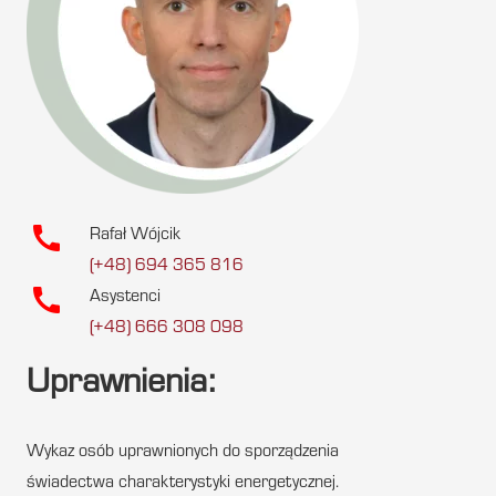
call
Rafał Wójcik
(+48) 694 365 816
call
Asystenci
(+48) 666 308 098
Uprawnienia:
Wykaz osób uprawnionych do sporządzenia
świadectwa charakterystyki energetycznej.