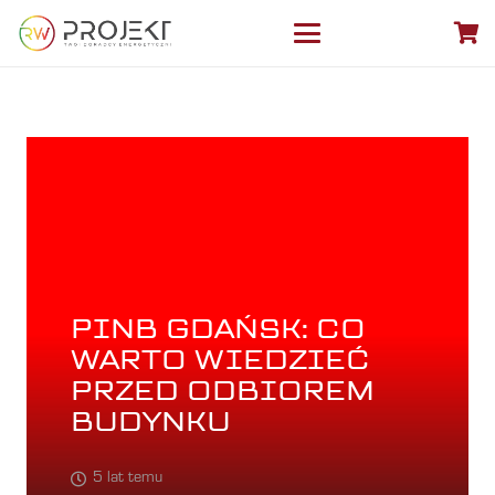
PINB GDAŃSK: CO
WARTO WIEDZIEĆ
PRZED ODBIOREM
BUDYNKU
5 lat temu