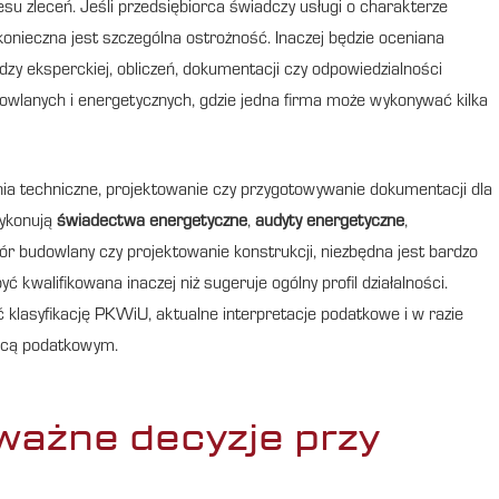
resu zleceń. Jeśli przedsiębiorca świadczy usługi o charakterze
onieczna jest szczególna ostrożność. Inaczej będzie oceniana
zy eksperckiej, obliczeń, dokumentacji czy odpowiedzialności
owlanych i energetycznych, gdzie jedna firma może wykonywać kilka
nia techniczne, projektowanie czy przygotowywanie dokumentacji dla
wykonują
świadectwa energetyczne
,
audyty energetyczne
,
zór budowlany czy projektowanie konstrukcji, niezbędna jest bardzo
 kwalifikowana inaczej niż sugeruje ogólny profil działalności.
klasyfikację PKWiU, aktualne interpretacje podatkowe i w razie
adcą podatkowym.
 ważne decyzje przy