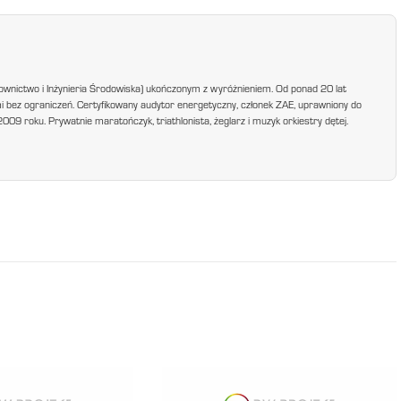
ownictwo i Inżynieria Środowiska) ukończonym z wyróżnieniem. Od ponad 20 lat
mi bez ograniczeń. Certyfikowany audytor energetyczny, członek ZAE, uprawniony do
9 roku. Prywatnie maratończyk, triathlonista, żeglarz i muzyk orkiestry dętej.