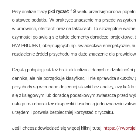
Przy analizie frazy
pkd ryczałt 12
wielu przedsiębiorców popełn
o stawce podatku. W praktyce znaczenie ma przede wszystkim 
w umowach, ofertach oraz na fakturach. To szczególnie ważne w
czynności pojawiają się także elementy doradcze, projektowe, t
RW PROJEKT, obejmujących np. świadectwa energetyczne, audy
rozdzielenie źródeł przychodu ma duże znaczenie dla prawidłow
Częstą pułapką jest też brak aktualizacji danych o działalności
cennika, ale nie porządkuje klasyfikacji i nie sprawdza skutkó
przychody są wrzucane do jednej stawki bez analizy, czy każ
się z księgowym lub doradcą podatkowym zwłaszcza przed wybor
usługa ma charakter ekspercki i trudno ją jednoznacznie zakw
urzędem i pozwala bezpieczniej korzystać z ryczałtu.
Jeśli chcesz dowiedzieć się więcej kliknij tutaj:
https://rwproje