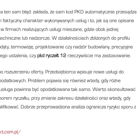
ia ten sam błąd: zakłada, że sam kod PKD automatycznie przesądza
faktyczny charakter wykonywanych usług i to, jak są one opisane
 firmach realizujących usługi mieszane, gdzie obok jednej
echniczne lub nadzorcze. W działalnościach zbliżonych do profilu
ty, termowizję, projektowanie czy nadzór budowlany, precyzyjne
ego ustalenia, czy
pkd ryczałt 12
rzeczywiście ma zastosowanie.
 po rozszerzeniu oferty. Przedsiębiorca wpisuje nowe usługi do
w podatkowych. Problem pojawia się również wtedy, gdy różne
da usługa powinna być opodatkowana tak samo. Warto skonsultować
em ryczałtu, przy zmianie zakresu działalności oraz wtedy, gdy
alifikować. Dobrze przeprowadzona analiza ogranicza ryzyko sporu z
kt.com.pl/