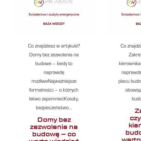
Co znajdziesz w artykule?
Co znajdz
Domy bez zezwolenia na
Zakre
budowe – kiedy to
kierownik
naprawdę
naprawdę
możliweNajważniejsze
placu budo
formalności – o których
obowiąz
łatwo zapomniećKoszty,
bud
bezpieczeństwo…
Z
czy
Domy bez
kie
zezwolenia na
budo
budowę – co
warto