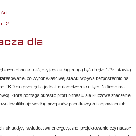
ości
tu 12
acza dla
iębiorca chce ustalić, czy jego usługi mogą być objęte 12% stawką
nteresowanie, bo wybór właściwej stawki wpływa bezpośrednio na
amo
PKD
nie przesądza jednak automatycznie o tym, że firma ma
ówką, która pomaga określić profil biznesu, ale kluczowe znaczenie
owa kwalifikacja według przepisów podatkowych i odpowiednich
ich jak audyty, świadectwa energetyczne, projektowanie czy nadzór