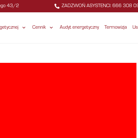
zego 43/2
ZADZWOŃ ASYSTENCI: 666 308 0
getycznej
Cennik
Audyt energetyczny
Termowizja
Us