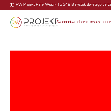
RW Projekt Rafał Wójcik 15-349 Białystok Świętego Jer
Świadectwo charakterystyki ener