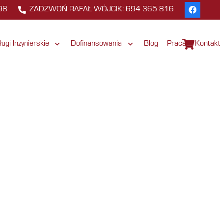
98
ZADZWOŃ RAFAŁ WÓJCIK: 694 365 816
ługi Inżynierskie
Dofinansowania
Blog
Praca
Kontak