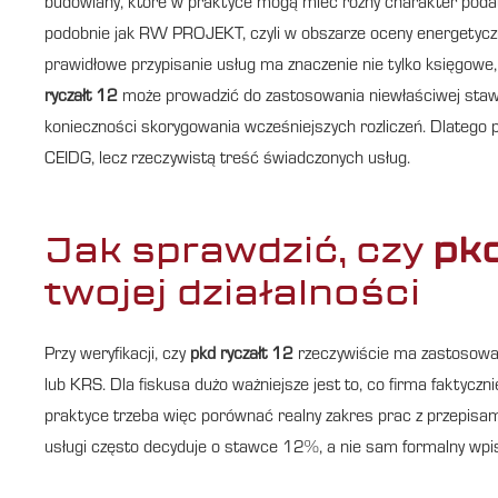
budowlany, które w praktyce mogą mieć różny charakter podatk
podobnie jak RW PROJEKT, czyli w obszarze oceny energetyczn
prawidłowe przypisanie usług ma znaczenie nie tylko księgowe, 
ryczałt 12
może prowadzić do zastosowania niewłaściwej stawki
konieczności skorygowania wcześniejszych rozliczeń. Dlatego
CEIDG, lecz rzeczywistą treść świadczonych usług.
Jak sprawdzić, czy
pkd
twojej działalności
Przy weryfikacji, czy
pkd ryczałt 12
rzeczywiście ma zastosowan
lub KRS. Dla fiskusa dużo ważniejsze jest to, co firma faktyczn
praktyce trzeba więc porównać realny zakres prac z przepisami
usługi często decyduje o stawce 12%, a nie sam formalny wpis