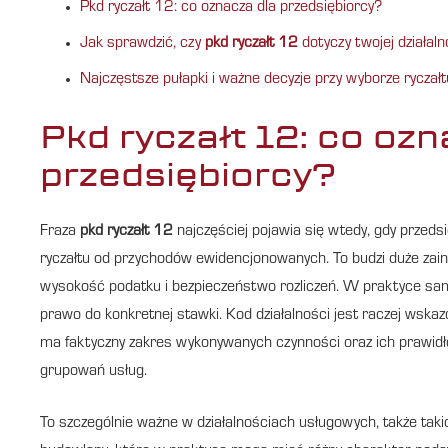
Pkd ryczałt 12: co oznacza dla przedsiębiorcy?
Jak sprawdzić, czy
pkd ryczałt 12
dotyczy twojej działaln
Najczęstsze pułapki i ważne decyzje przy wyborze ryczał
Pkd ryczałt 12: co ozn
przedsiębiorcy?
Fraza
pkd ryczałt 12
najczęściej pojawia się wtedy, gdy przeds
ryczałtu od przychodów ewidencjonowanych. To budzi duże zai
wysokość podatku i bezpieczeństwo rozliczeń. W praktyce s
prawo do konkretnej stawki. Kod działalności jest raczej wskaz
ma faktyczny zakres wykonywanych czynności oraz ich prawidł
grupowań usług.
To szczególnie ważne w działalnościach usługowych, także tak