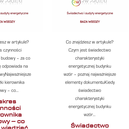
iesz w artykule?
Co znajdziesz w artykule?
s czynności
Czym jest świadectwo
a budowy – za co
charakterystyki
 odpowiada na
energetycznej budynku
wyNajważniejsze
wzór – poznaj najważniejsze
ki kierownika
elementy dokumentuKiedy
owy – co…
świadectwo
charakterystyki
akres
nności
energetycznej budynku
rownika
wzór…
wy – co
Świadectwo
 wiedzieć