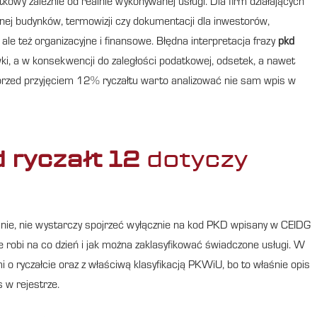
owy zależnie od realnie wykonywanej usługi. Dla firm działających
ej budynków, termowizji czy dokumentacji dla inwestorów,
ale też organizacyjne i finansowe. Błędna interpretacja frazy
pkd
, a w konsekwencji do zaległości podatkowej, odsetek, a nawet
 przed przyjęciem 12% ryczałtu warto analizować nie sam wpis w
 ryczałt 12
dotyczy
ie, nie wystarczy spojrzeć wyłącznie na kod PKD wpisany w CEIDG
ie robi na co dzień i jak można zaklasyfikować świadczone usługi. W
 o ryczałcie oraz z właściwą klasyfikacją PKWiU, bo to właśnie opis
 w rejestrze.