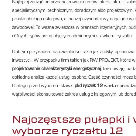
Najlepiej zacząć od przeanalizowania umów, ofert, faktur i zak
specjalistycznym, technicznym, doradczym albo projektowym, k
prosta obsługa usługowa, a inaczej czynności wymagające wied
zawodowej. To ważne zwłaszcza w branżach inżynieryjnych, bud
różnych typów usług objętych odmiennymi stawkami ryczałtu.
Dobrym przykładem są działalności takie jak audyty, opracowa
inwestycji. W przypadku firm takich jak RW PROJEKT, które 
projektowanie charakterystyki energetycznej
, termowizję, nad
dokładna analiza każdej usługi osobno. Część czynności może być
Dlatego przed wyborem stawki
pkd ryczałt 12
warto sprawdzić 
wątpliwości skonsultować zakres usług z księgowym lub dor
Najczęstsze pułapki i
wyborze ryczałtu 12