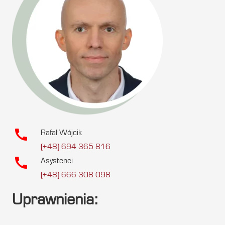
call
Rafał Wójcik
(+48) 694 365 816
call
Asystenci
(+48) 666 308 098
Uprawnienia: