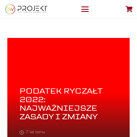
PODATEK RYCZAŁT
2022:
NAJWAŻNIEJSZE
ZASADY I ZMIANY
7 lat temu