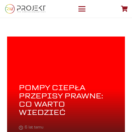
POMPY CIEPŁA
PRZEPISY PRAWNE:
CO WARTO
WIEDZIEĆ
6 lat temu