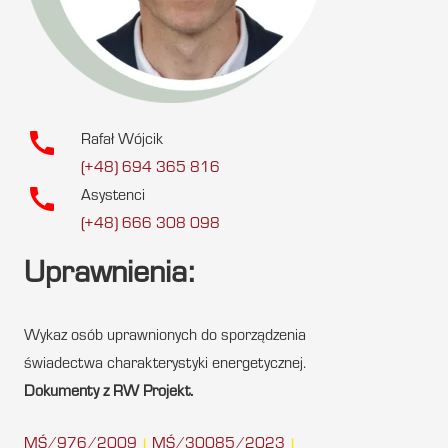
call
Rafał Wójcik
(+48) 694 365 816
call
Asystenci
(+48) 666 308 098
Uprawnienia:
Wykaz osób uprawnionych do sporządzenia
świadectwa charakterystyki energetycznej.
Dokumenty z RW Projekt.
MŚ/976/2009
MŚ/30085/2023
|
|