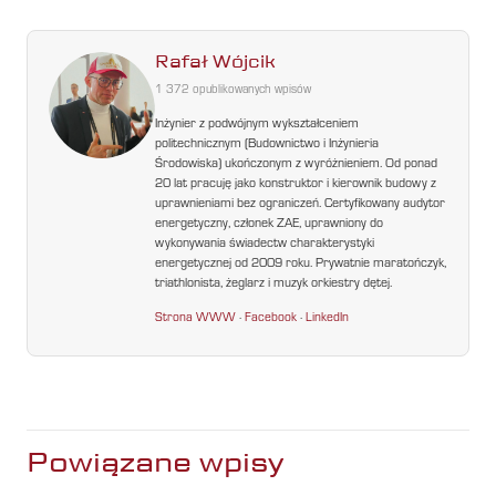
Rafał Wójcik
1 372 opublikowanych wpisów
Inżynier z podwójnym wykształceniem
politechnicznym (Budownictwo i Inżynieria
Środowiska) ukończonym z wyróżnieniem. Od ponad
20 lat pracuję jako konstruktor i kierownik budowy z
uprawnieniami bez ograniczeń. Certyfikowany audytor
energetyczny, członek ZAE, uprawniony do
wykonywania świadectw charakterystyki
energetycznej od 2009 roku. Prywatnie maratończyk,
triathlonista, żeglarz i muzyk orkiestry dętej.
Strona WWW
·
Facebook
·
LinkedIn
Powiązane wpisy