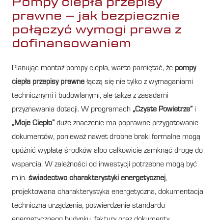
Pompy ciepła przepisy
prawne – jak bezpiecznie
połączyć wymogi prawa z
dofinansowaniem
Planując montaż pompy ciepła, warto pamiętać, że
pompy
ciepła przepisy prawne
łączą się nie tylko z wymaganiami
technicznymi i budowlanymi, ale także z zasadami
przyznawania dotacji. W programach
„Czyste Powietrze”
i
„Moje Ciepło”
duże znaczenie ma poprawne przygotowanie
dokumentów, ponieważ nawet drobne braki formalne mogą
opóźnić wypłatę środków albo całkowicie zamknąć drogę do
wsparcia. W zależności od inwestycji potrzebne mogą być
m.in.
świadectwo charakterystyki energetycznej
,
projektowana charakterystyka energetyczna, dokumentacja
techniczna urządzenia, potwierdzenie standardu
energetycznego budynku, faktury oraz dokumenty