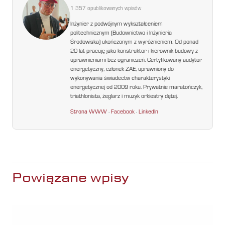
1 357 opublikowanych wpisów
Inżynier z podwójnym wykształceniem
politechnicznym (Budownictwo i Inżynieria
Środowiska) ukończonym z wyróżnieniem. Od ponad
20 lat pracuję jako konstruktor i kierownik budowy z
uprawnieniami bez ograniczeń. Certyfikowany audytor
energetyczny, członek ZAE, uprawniony do
wykonywania świadectw charakterystyki
energetycznej od 2009 roku. Prywatnie maratończyk,
triathlonista, żeglarz i muzyk orkiestry dętej.
Strona WWW
·
Facebook
·
LinkedIn
Powiązane wpisy