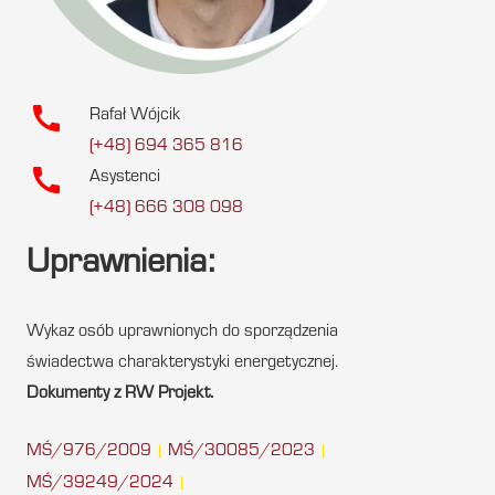
call
Rafał Wójcik
(+48) 694 365 816
call
Asystenci
(+48) 666 308 098
Uprawnienia:
Wykaz osób uprawnionych do sporządzenia
świadectwa charakterystyki energetycznej.
Dokumenty z RW Projekt.
MŚ/976/2009
MŚ/30085/2023
|
|
MŚ/39249/2024
|