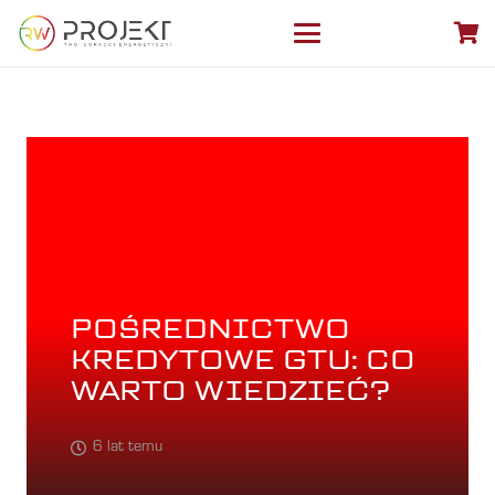
POŚREDNICTWO
KREDYTOWE GTU: CO
WARTO WIEDZIEĆ?
6 lat temu