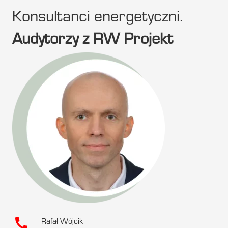
Konsultanci energetyczni.
Audytorzy z RW Projekt
call
Rafał Wójcik