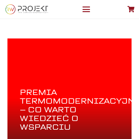
PREMIA
TERMOMODERNIZACYJN
– CO WARTO
WIEDZIEĆ O
WSPARCIU