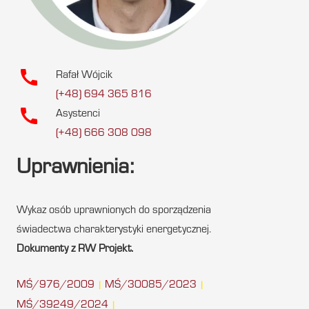
call
Rafał Wójcik
(+48) 694 365 816
call
Asystenci
(+48) 666 308 098
Uprawnienia:
Wykaz osób uprawnionych do sporządzenia
świadectwa charakterystyki energetycznej.
Dokumenty z RW Projekt.
MŚ/976/2009
MŚ/30085/2023
|
|
MŚ/39249/2024
|