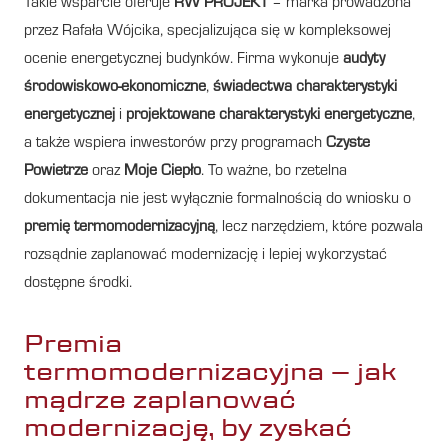
Takie wsparcie oferuje
RW PROJEKT
– marka prowadzona
przez Rafała Wójcika, specjalizująca się w kompleksowej
ocenie energetycznej budynków. Firma wykonuje
audyty
środowiskowo-ekonomiczne
,
świadectwa charakterystyki
energetycznej
i
projektowane charakterystyki energetyczne
,
a także wspiera inwestorów przy programach
Czyste
Powietrze
oraz
Moje Ciepło
. To ważne, bo rzetelna
dokumentacja nie jest wyłącznie formalnością do wniosku o
premię termomodernizacyjną
, lecz narzędziem, które pozwala
rozsądnie zaplanować modernizację i lepiej wykorzystać
dostępne środki.
Premia
termomodernizacyjna – jak
mądrze zaplanować
modernizację, by zyskać