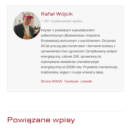
Rafał Wójcik
1 391 opublikowanych wpisów
Inżynier z podwójnym wykształceniem
politechnicznym (Budownictwo i Inżynieria
Środowiska) ukończonym z wyróżnieniem. Od ponad
20 lat pracuję jako konstruktor i kierownik budowy z
uprawnieniami bez ograniczeń. Certyfikowany audytor
energetyczny, członek ZAE, uprawniony do
wykonywania świadectw charakterystyki
energetycznej od 2009 roku. Prywatnie maratończyk,
triathlonista, żeglarz i muzyk orkiestry dętej.
Strona WWW
·
Facebook
·
LinkedIn
Powiązane wpisy