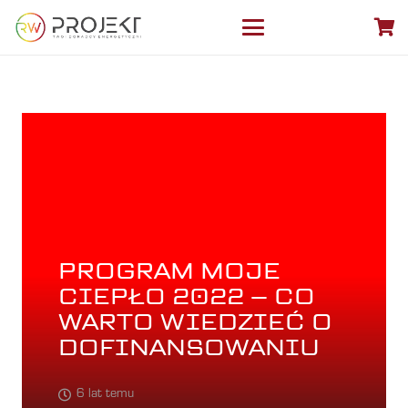
PROGRAM MOJE
CIEPŁO 2022 – CO
WARTO WIEDZIEĆ O
DOFINANSOWANIU
6 lat temu