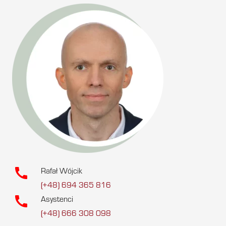
call
Rafał Wójcik
(+48) 694 365 816
call
Asystenci
(+48) 666 308 098