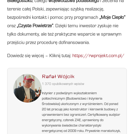
Białegostoku
, całego
województwa podlaskiego
i zlecenia na
terenie całej Polski, zapewniając szybką realizację,
bezpośredni kontakt i pomoc przy programach
„Moje Ciepło”
oraz
„Czyste Powietrze”
. Dzięki temu inwestor zyskuje nie
tylko dokumenty, ale też praktyczne wsparcie w sprawnym
przejściu przez procedurę dofinansowania.
Dowiedz się więcej – Kliknij tutaj:
https://rwprojekt.com.pl/
Rafał Wójcik
1 370 opublikowanych wpisów
Inżynier z podwójnym wykształceniem
politechnicznym (Budownictwo i Inżynieria
Środowiska) ukończonym z wyróżnieniem. Od ponad
20 lat pracuję jako konstruktor i kierownik budowy z
uprawnieniami bez ograniczeń. Certyfikowany audytor
energetyczny, członek ZAE, uprawniony do
wykonywania świadectw charakterystyki
energetycznej od 2009 roku. Prywatnie maratończyk,