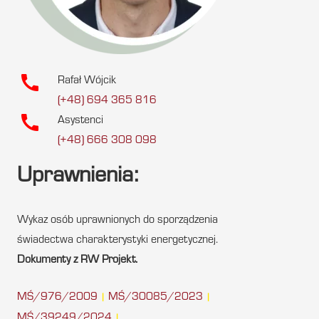
call
Rafał Wójcik
(+48) 694 365 816
call
Asystenci
(+48) 666 308 098
Uprawnienia:
Wykaz osób uprawnionych do sporządzenia
świadectwa charakterystyki energetycznej.
Dokumenty z RW Projekt.
MŚ/976/2009
MŚ/30085/2023
|
|
MŚ/39249/2024
|