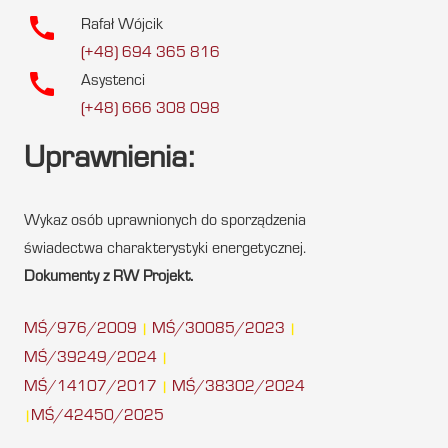
call
Rafał Wójcik
(+48) 694 365 816
call
Asystenci
(+48) 666 308 098
Uprawnienia:
Wykaz osób uprawnionych do sporządzenia
świadectwa charakterystyki energetycznej.
Dokumenty z RW Projekt.
MŚ/976/2009
MŚ/30085/2023
|
|
MŚ/39249/2024
|
MŚ/14107/2017
MŚ/38302/2024
|
MŚ/42450/2025
|