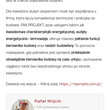
albo w trakcie użytkowania budynku.
Dla inwestora dużym wsparciem może być współpraca z
firmą, która łączy kompetencje techniczne i praktykę na
budowie. RW PROJEKT, poza usługami takimi jak
świadectwa charakterystyki energetycznej
,
audyty
energetyczne
i
termowizja
, oferuje również
pełnienie funkcji
kierownika budowy
oraz
nadzór budowlany
. To pomocne
rozwiązanie, gdy potrzebne jest sprawne
przekazanie
obowiązków kierownika budowy na czas urlopu
i zachowanie
ciągłości robót bez niepotrzebnego stresu po stronie
inwestora.
Dowiedz się więcej – Kliknij tutaj:
https://rwprojekt.com.pl/
Rafał Wójcik
1 348 opublikowanych wpisów