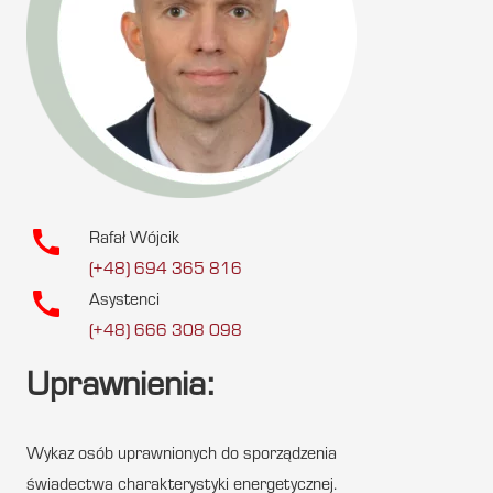
call
Rafał Wójcik
(+48) 694 365 816
call
Asystenci
(+48) 666 308 098
Uprawnienia:
Wykaz osób uprawnionych do sporządzenia
świadectwa charakterystyki energetycznej.