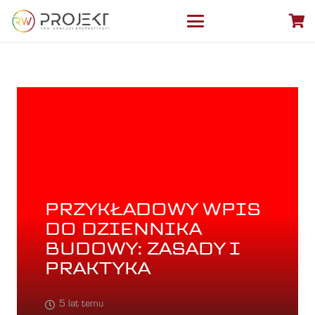
PRZYKŁADOWY WPIS
DO DZIENNIKA
BUDOWY: ZASADY I
PRAKTYKA
5 lat temu