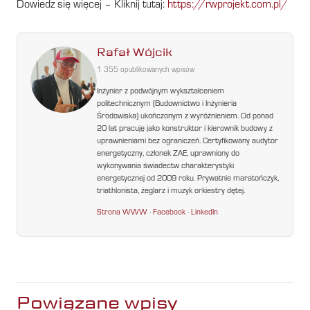
Dowiedz się więcej – Kliknij tutaj:
https://rwprojekt.com.pl/
Rafał Wójcik
1 355 opublikowanych wpisów
Inżynier z podwójnym wykształceniem
politechnicznym (Budownictwo i Inżynieria
Środowiska) ukończonym z wyróżnieniem. Od ponad
20 lat pracuję jako konstruktor i kierownik budowy z
uprawnieniami bez ograniczeń. Certyfikowany audytor
energetyczny, członek ZAE, uprawniony do
wykonywania świadectw charakterystyki
energetycznej od 2009 roku. Prywatnie maratończyk,
triathlonista, żeglarz i muzyk orkiestry dętej.
Strona WWW
·
Facebook
·
LinkedIn
Powiązane wpisy