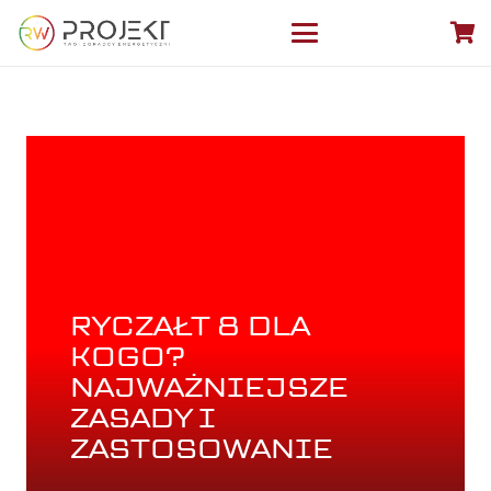
RYCZAŁT 8 DLA
KOGO?
NAJWAŻNIEJSZE
ZASADY I
ZASTOSOWANIE