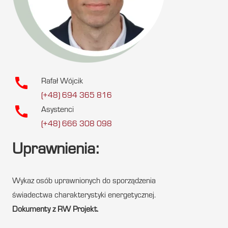
call
Rafał Wójcik
(+48) 694 365 816
call
Asystenci
(+48) 666 308 098
Uprawnienia:
Wykaz osób uprawnionych do sporządzenia
świadectwa charakterystyki energetycznej.
Dokumenty z RW Projekt.