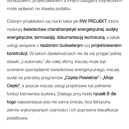
doradztwem, projektowaniem a innymi usługami inżynierskimi
może wpływać na stawkę podatku.
Dobrym przykładem są marki takie jak
RW PROJEKT
, które
realizują
świadectwa charakterystyki energetycznej
,
audyty
energetyczne
,
termowizję
,
dokumentację techniczną
, a także
usługi związane z
nadzorem budowlanym
czy
projektowaniem
konstrukcji
. W takich działalnościach nie da się przyjąć jednej
stawki „z automatu” dla całej oferty. Inaczej może być
oceniane sporządzenie świadectwa energetycznego, inaczej
audyt na potrzeby programów
„Czyste Powietrze”
i
„Moje
Ciepło”
, a jeszcze inaczej usługi projektowe lub pełnienie
funkcji kierownika budowy. Dlatego przy haśle
ryczałt 8 dla
kogo
najważniejsza jest nie sama branża, lecz faktyczny
zakres wykonywanych czynności i ich poprawna klasyfikacja
podatkowa.