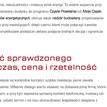
ne, nieszczelności i miejsca strat energii. To ważne wsparcie przy
ygotowaniu budynku do programu
Czyste Powietrze
lub
Moje Ciepło
.
rów energetycznych
, oferuje także
nadzór budowlany
, projektowanie
o przy inwestycjach, dzięki czemu klient może połączyć kwestie
ompleksowe podejście ułatwia podjęcie trafnych decyzji i ogranicza
ać sprawdzonego
 czas, cena i rzetelność
niejsze są konkretne korzyści: szybka realizacja, jasne zasady
awnie. Właśnie dlatego warto stawiać na doświadczoną firmę, która
mi, a przy tym zapewnia sprawny kontakt telefoniczny, mailowy lub
i, ustalić termin i od razu skonsultować wątpliwości związane z