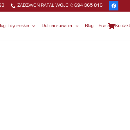
98
ZADZWOŃ RAFAŁ WÓJCIK: 694 365 816
ługi Inżynierskie
Dofinansowania
Blog
Praca
Kontak