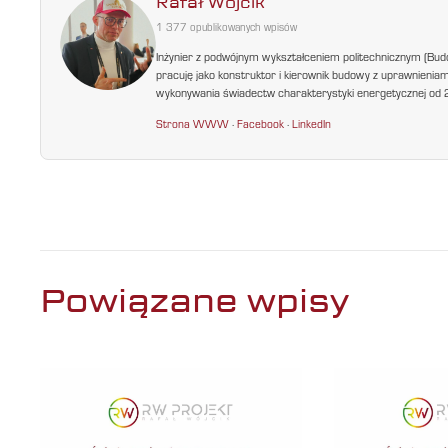
Rafał Wójcik
1 377 opublikowanych wpisów
Inżynier z podwójnym wykształceniem politechnicznym (Bud
pracuję jako konstruktor i kierownik budowy z uprawnienia
wykonywania świadectw charakterystyki energetycznej od 200
Strona WWW
·
Facebook
·
LinkedIn
Powiązane wpisy