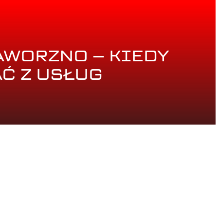
AWORZNO – KIEDY
Ć Z USŁUG