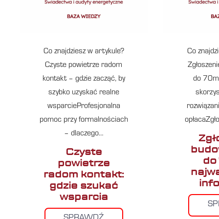
Co znajdziesz w artykule?
Co znajdz
Czyste powietrze radom
Zgłoszen
kontakt – gdzie zacząć, by
do 70m
szybko uzyskać realne
skorzys
wsparcieProfesjonalna
rozwiązan
pomoc przy formalnościach
opłacaZgł
– dlaczego…
Zgł
budo
Czyste
do
powietrze
najw
radom kontakt:
inf
gdzie szukać
wsparcia
S
SPRAWDŹ