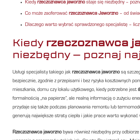
Kiedy
rzeczoznawca jaworzno
staje się niezbędny – pozn
Co może zaoferować
rzeczoznawca Jaworzno
– od świa
Dlaczego warto wybrać sprawdzonego specjalistę – liczy 
Kiedy
rzeczoznawca j
niezbędny – poznaj na
Usługi specjalisty takiego jak
rzeczoznawca jaworzno
są szczeg
bezpiecznie, zgodnie z przepisami i bez ryzyka kosztownych p
mieszkania, domu czy lokalu użytkowego, kiedy potrzebne jest
ś
formalnością „na papierze”, ale realną informacją o zużyciu en
przydaje się także podczas planowania remontu lub termomodern
generują największe straty ciepła i jakie prace warto wykonać 
Rzeczoznawca jaworzno
bywa również niezbędny przy odbiorze 