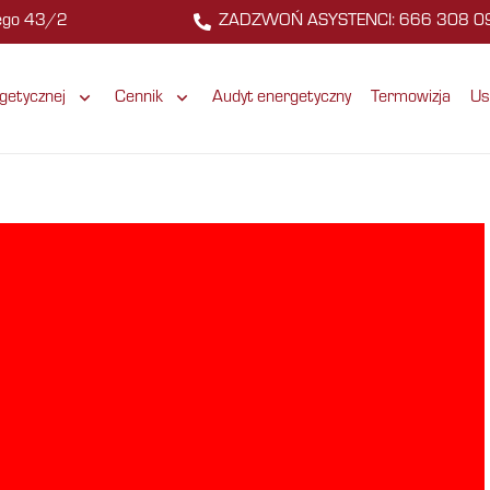
zego 43/2
ZADZWOŃ ASYSTENCI: 666 308 0
getycznej
Cennik
Audyt energetyczny
Termowizja
Us