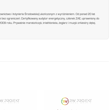
ownictwo i Inżynieria Środowiska) ukończonym z wyróżnieniem. Od ponad 20 lat
mi bez ograniczeń. Certyfikowany audytor energetyczny, członek ZAE, uprawniony do
9 roku. Prywatnie maratończyk, triathlonista, żeglarz i muzyk orkiestry dętej.