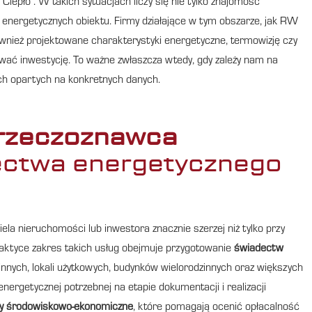
iepło”. W takich sytuacjach liczy się nie tylko znajomość
energetycznych obiektu. Firmy działające w tym obszarze, jak RW
wnież projektowane charakterystyki energetyczne, termowizję czy
ować inwestycję. To ważne zwłaszcza wtedy, gdy zależy nam na
ach opartych na konkretnych danych.
rzeczoznawca
ectwa energetycznego
la nieruchomości lub inwestora znacznie szerzej niż tylko przy
ktyce zakres takich usług obejmuje przygotowanie
świadectw
nych, lokali użytkowych, budynków wielorodzinnych oraz większych
nergetycznej potrzebnej na etapie dokumentacji i realizacji
y środowiskowo-ekonomiczne
, które pomagają ocenić opłacalność