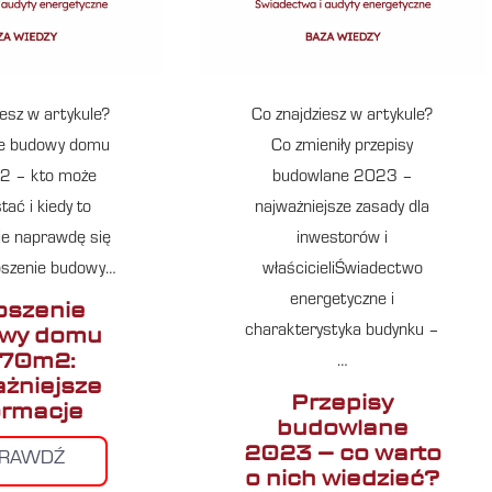
iesz w artykule?
Co znajdziesz w artykule?
ie budowy domu
Co zmieniły przepisy
2 – kto może
budowlane 2023 –
tać i kiedy to
najważniejsze zasady dla
ie naprawdę się
inwestorów i
oszenie budowy…
właścicieliŚwiadectwo
energetyczne i
oszenie
wy domu
charakterystyka budynku –
 70m2:
…
ażniejsze
Przepisy
ormacje
budowlane
2023 – co warto
PRAWDŹ
o nich wiedzieć?