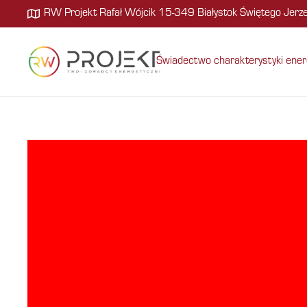
RW Projekt Rafał Wójcik 15-349 Białystok Świętego Jer
Świadectwo charakterystyki ener