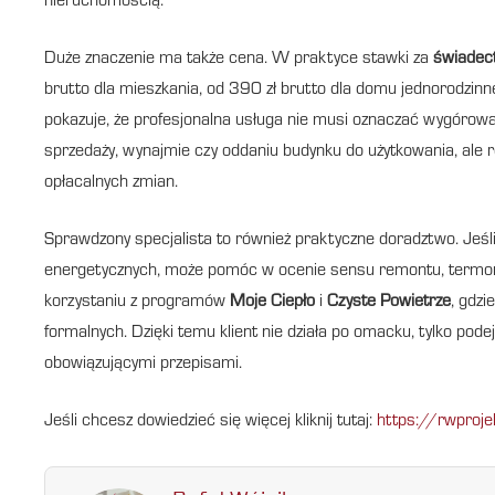
nieruchomością.
Duże znaczenie ma także cena. W praktyce stawki za
świadect
brutto dla mieszkania, od 390 zł brutto dla domu jednorodzin
pokazuje, że profesjonalna usługa nie musi oznaczać wygórowa
sprzedaży, wynajmie czy oddaniu budynku do użytkowania, ale ró
opłacalnych zmian.
Sprawdzony specjalista to również praktyczne doradztwo. Jeśl
energetycznych, może pomóc w ocenie sensu remontu, termomod
korzystaniu z programów
Moje Ciepło
i
Czyste Powietrze
, gdz
formalnych. Dzięki temu klient nie działa po omacku, tylko pode
obowiązującymi przepisami.
Jeśli chcesz dowiedzieć się więcej kliknij tutaj:
https://rwproje