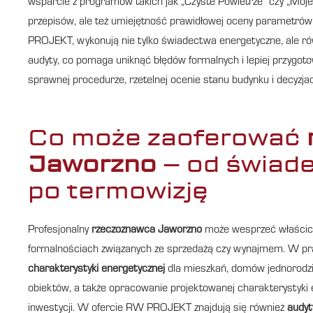
wsparcie z programów takich jak „Czyste Powietrze” czy „Moje C
przepisów, ale też umiejętność prawidłowej oceny parametrów 
PROJEKT, wykonują nie tylko świadectwa energetyczne, ale ró
audyty, co pomaga uniknąć błędów formalnych i lepiej przygot
sprawnej procedurze, rzetelnej ocenie stanu budynku i decyzj
Co może zaoferować
Jaworzno
– od świad
po termowizję
Profesjonalny
rzeczoznawca Jaworzno
może wesprzeć właścicie
formalnościach związanych ze sprzedażą czy wynajmem. W pra
charakterystyki energetycznej
dla mieszkań, domów jednorodzin
obiektów, a także opracowanie projektowanej charakterystyki e
inwestycji. W ofercie RW PROJEKT znajdują się również
audyt