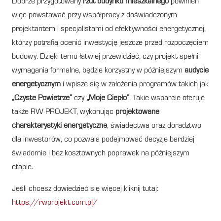
Dobrze przygotowany
rzut budynku mieszkalnego
powinien
więc powstawać przy współpracy z doświadczonym
projektantem i specjalistami od efektywności energetycznej,
którzy potrafią ocenić inwestycję jeszcze przed rozpoczęciem
budowy. Dzięki temu łatwiej przewidzieć, czy projekt spełni
wymagania formalne, będzie korzystny w późniejszym
audycie
energetycznym
i wpisze się w założenia programów takich jak
„Czyste Powietrze”
czy
„Moje Ciepło”
. Takie wsparcie oferuje
także RW PROJEKT, wykonując
projektowane
charakterystyki energetyczne
, świadectwa oraz doradztwo
dla inwestorów, co pozwala podejmować decyzje bardziej
świadomie i bez kosztownych poprawek na późniejszym
etapie.
Jeśli chcesz dowiedzieć się więcej kliknij tutaj:
https://rwprojekt.com.pl/