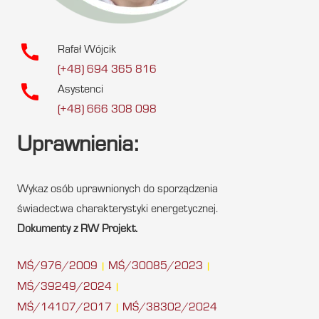
call
Rafał Wójcik
(+48) 694 365 816
call
Asystenci
(+48) 666 308 098
Uprawnienia:
Wykaz osób uprawnionych do sporządzenia
świadectwa charakterystyki energetycznej.
Dokumenty z RW Projekt.
MŚ/976/2009
MŚ/30085/2023
|
|
MŚ/39249/2024
|
MŚ/14107/2017
MŚ/38302/2024
|