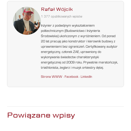
Rafał Wójcik
1 377 opublikowanych wpisów
Inżynier z podwójnym wykształceniem
politechnicznym (Budownictwo i Inżynieria
Środowiska) ukończonym z wyróżnieniem. Od ponad
20 lat pracuję jako konstruktor i kierownik budowy z
uprawnieniami bez ograniczeń. Certyfikowany audytor
energetyczny, członek ZAE, uprawniony do
wykonywania świadectw charakterystyki
energetycznej od 2009 roku. Prywatnie maratończyk,
triathlonista, żeglarz i muzyk orkiestry dętej.
Strona WWW
·
Facebook
·
LinkedIn
Powiązane wpisy