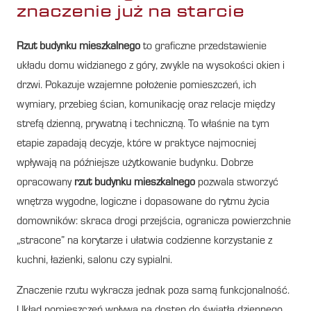
znaczenie już na starcie
Rzut budynku mieszkalnego
to graficzne przedstawienie
układu domu widzianego z góry, zwykle na wysokości okien i
drzwi. Pokazuje wzajemne położenie pomieszczeń, ich
wymiary, przebieg ścian, komunikację oraz relacje między
strefą dzienną, prywatną i techniczną. To właśnie na tym
etapie zapadają decyzje, które w praktyce najmocniej
wpływają na późniejsze użytkowanie budynku. Dobrze
opracowany
rzut budynku mieszkalnego
pozwala stworzyć
wnętrza wygodne, logiczne i dopasowane do rytmu życia
domowników: skraca drogi przejścia, ogranicza powierzchnie
„stracone” na korytarze i ułatwia codzienne korzystanie z
kuchni, łazienki, salonu czy sypialni.
Znaczenie rzutu wykracza jednak poza samą funkcjonalność.
Układ pomieszczeń wpływa na dostęp do światła dziennego,