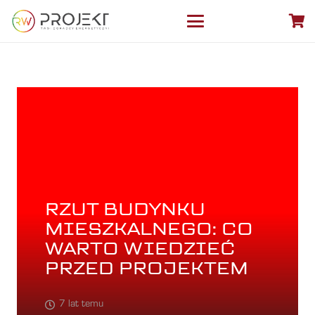
RZUT BUDYNKU
MIESZKALNEGO: CO
WARTO WIEDZIEĆ
PRZED PROJEKTEM
7 lat temu