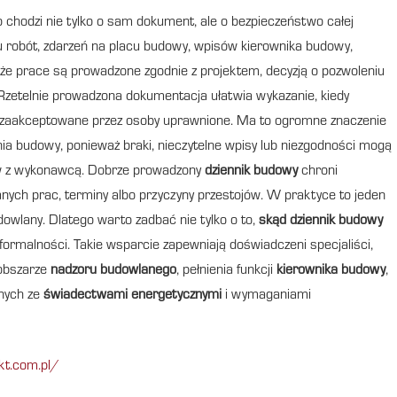
chodzi nie tylko o sam dokument, ale o bezpieczeństwo całej
 robót, zdarzeń na placu budowy, wpisów kierownika budowy,
 że prace są prowadzone zgodnie z projektem, decyzją o pozwoleniu
Rzetelnie prowadzona dokumentacja ułatwia wykazanie, kiedy
ne zaakceptowane przez osoby uprawnione. Ma to ogromne znaczenie
enia budowy, ponieważ braki, nieczytelne wpisy lub niezgodności mogą
ów z wykonawcą. Dobrze prowadzony
dziennik budowy
chroni
ych prac, terminy albo przyczyny przestojów. W praktyce to jeden
wlany. Dlatego warto zadbać nie tylko o to,
skąd dziennik budowy
formalności. Takie wsparcie zapewniają doświadczeni specjaliści,
obszarze
nadzoru budowlanego
, pełnienia funkcji
kierownika budowy
,
nych ze
świadectwami energetycznymi
i wymaganiami
kt.com.pl/