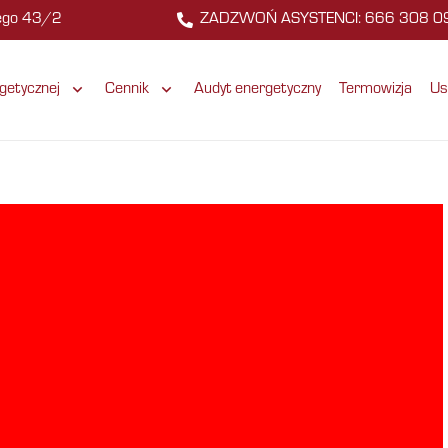
zego 43/2
ZADZWOŃ ASYSTENCI: 666 308 0
getycznej
Cennik
Audyt energetyczny
Termowizja
Us