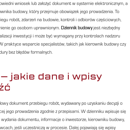
powiedni wniosek lub założyć dokument w systemie elektronicznym, a
wnika budowy, który przejmuje obowiązek jego prowadzenia. To
egu robót, zdarzeń na budowie, kontroli i odbiorów częściowych,
pnienie go osobom uprawnionym.
Dziennik budowy
jest niezbędny
lizacji inwestycji i może być wymagany przy kontrolach nadzoru
 praktyce wsparcie specjalistów, takich jak kierownik budowy czy
dury bez błędów formalnych.
 jakie dane i wpisy
źć
dowy dokument przebiegu robót, wydawany po uzyskaniu decyzji o
cej jego prowadzenia zgodnie z przepisami. W dzienniku wpisuje się
tę wydania dokumentu, informacje o inwestorze, kierowniku budowy,
cach, jeśli uczestniczą w procesie. Dalej pojawiają się wpisy