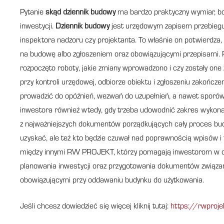
Pytanie
skąd dziennik budowy
ma bardzo praktyczny wymiar, bo 
inwestycji.
Dziennik budowy
jest urzędowym zapisem przebiegu
inspektora nadzoru czy projektanta. To właśnie on potwierdza,
na budowę albo zgłoszeniem oraz obowiązującymi przepisami. 
rozpoczęto roboty, jakie zmiany wprowadzono i czy zostały o
przy kontroli urzędowej, odbiorze obiektu i zgłoszeniu zakończ
prowadzić do opóźnień, wezwań do uzupełnień, a nawet spor
inwestora również wtedy, gdy trzeba udowodnić zakres wykonan
z najważniejszych dokumentów porządkujących cały proces budo
uzyskać, ale też kto będzie czuwał nad poprawnością wpisów i 
między innymi RW PROJEKT, którzy pomagają inwestorom w 
planowania inwestycji oraz przygotowania dokumentów związa
obowiązującymi przy oddawaniu budynku do użytkowania.
Jeśli chcesz dowiedzieć się więcej kliknij tutaj:
https://rwproje