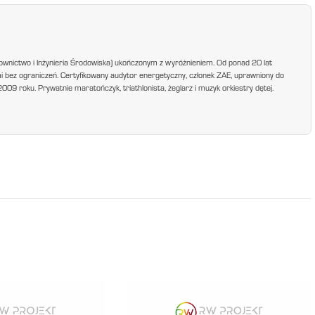
ownictwo i Inżynieria Środowiska) ukończonym z wyróżnieniem. Od ponad 20 lat
mi bez ograniczeń. Certyfikowany audytor energetyczny, członek ZAE, uprawniony do
9 roku. Prywatnie maratończyk, triathlonista, żeglarz i muzyk orkiestry dętej.