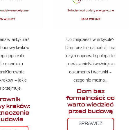
iesz w artykule?
Co znajdziesz w artykule?
 budowy kraków
Dom bez formalności – na
ego jego rola
czym naprawdę polega to
je o spokoju
rozwiązanieNajważniejsze
oraKierownik
dokumenty i warunki –
raków – jakie
czego nie można…
a przejmuje…
Dom bez
formalności: co
erownik
warto wiedzieć
y kraków:
przed budową
 znaczenie
budowie
SPRAWDŹ