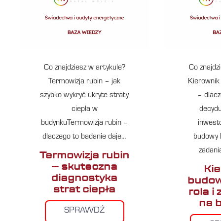
Co znajdziesz w artykule?
Co znajdz
Termowizja rubin – jak
Kierownik
szybko wykryć ukryte straty
– dlacz
ciepła w
decydu
budynkuTermowizja rubin –
inwest
dlaczego to badanie daje…
budowy k
zadani
Termowizja rubin
– skuteczna
Ki
diagnostyka
budow
strat ciepła
rola i
na 
SPRAWDŹ