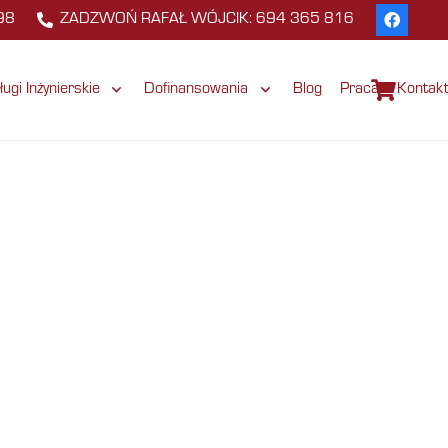
98
ZADZWOŃ RAFAŁ WÓJCIK: 694 365 816
ługi Inżynierskie
Dofinansowania
Blog
Praca
Kontak