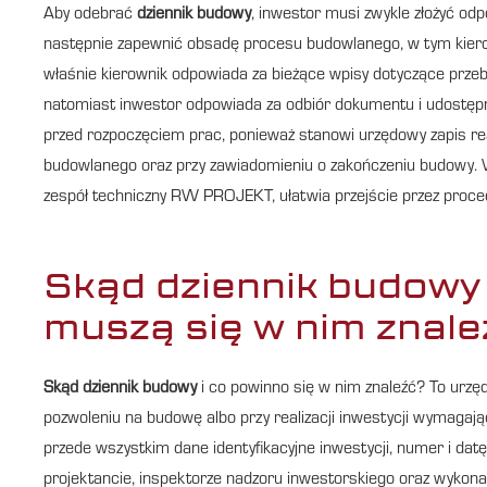
Aby odebrać
dziennik budowy
, inwestor musi zwykle złożyć od
następnie zapewnić obsadę procesu budowlanego, w tym kiero
właśnie kierownik odpowiada za bieżące wpisy dotyczące przebi
natomiast inwestor odpowiada za odbiór dokumentu i udostę
przed rozpoczęciem prac, ponieważ stanowi urzędowy zapis rea
budowlanego oraz przy zawiadomieniu o zakończeniu budowy. W
zespół techniczny RW PROJEKT, ułatwia przejście przez proce
Skąd dziennik budowy –
muszą się w nim znale
Skąd dziennik budowy
i co powinno się w nim znaleźć? To urzę
pozwoleniu na budowę albo przy realizacji inwestycji wymagają
przede wszystkim dane identyfikacyjne inwestycji, numer i da
projektancie, inspektorze nadzoru inwestorskiego oraz wykonaw