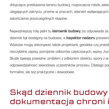
dotyczące przekazania terenu budowy, rozpoczęcia robót, zabez
ulegających zakryciu, przerw w pracach, zdarzeń wpływającyc
zakończenia poszczególnych etapów.
Najważniejszą rolę pełni tu
kierownik budowy
, bo odpowiada za
dziennik był dostępny na budowie, a
inspektor nadzoru
potwierd
Wpisów mogą dokonywać także projektant, geodeta czy przedst
nieczytelne zapisy, pomijanie odbiorów częściowych, wpisy „hu
Skutki bywają poważne: problem z odbiorem obiektu, spory z w
odpowiedzialność zawodowa uczestników procesu. Dlatego p
formalne, ale też praktyczne i dowodowe.
Skąd dziennik budowy
dokumentacja chroni 