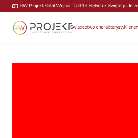
RW Projekt Rafał Wójcik 15-349 Białystok Świętego Jer
Świadectwo charakterystyki ener