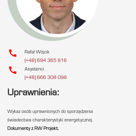
call
Rafał Wójcik
(+48) 694 365 816
call
Asystenci
(+48) 666 308 098
Uprawnienia:
Wykaz osób uprawnionych do sporządzenia
świadectwa charakterystyki energetycznej.
Dokumenty z RW Projekt.