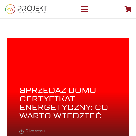
SPRZEDAŻ DOMU
CERTYFIKAT
ENERGETYCZNY: CO
WARTO WIEDZIEĆ
6 lat temu