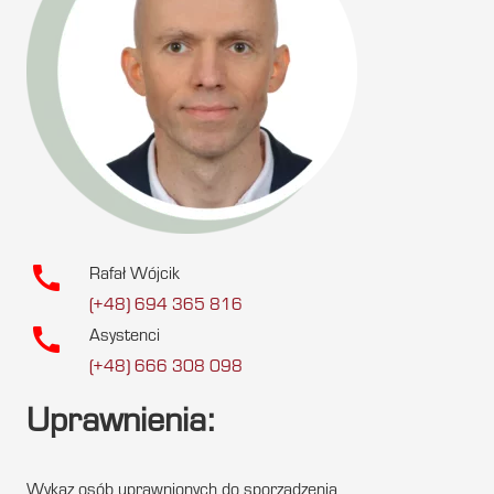
call
Rafał Wójcik
(+48) 694 365 816
call
Asystenci
(+48) 666 308 098
Uprawnienia:
Wykaz osób uprawnionych do sporządzenia