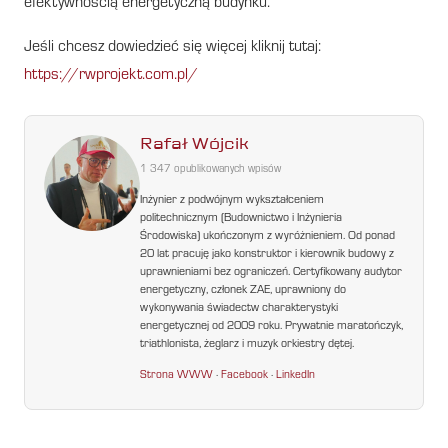
efektywnością energetyczną budynku.
Jeśli chcesz dowiedzieć się więcej kliknij tutaj:
https://rwprojekt.com.pl/
Rafał Wójcik
1 347 opublikowanych wpisów
Inżynier z podwójnym wykształceniem
politechnicznym (Budownictwo i Inżynieria
Środowiska) ukończonym z wyróżnieniem. Od ponad
20 lat pracuję jako konstruktor i kierownik budowy z
uprawnieniami bez ograniczeń. Certyfikowany audytor
energetyczny, członek ZAE, uprawniony do
wykonywania świadectw charakterystyki
energetycznej od 2009 roku. Prywatnie maratończyk,
triathlonista, żeglarz i muzyk orkiestry dętej.
Strona WWW
·
Facebook
·
LinkedIn