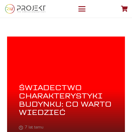
ŚWIADECTWO
CHARAKTERYSTYKI
BUDYNKU: CO WARTO
WIEDZIEĆ
7 lat temu