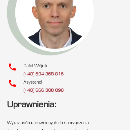
call
Rafał Wójcik
(+48) 694 365 816
call
Asystenci
(+48) 666 308 098
Uprawnienia:
Wykaz osób uprawnionych do sporządzenia