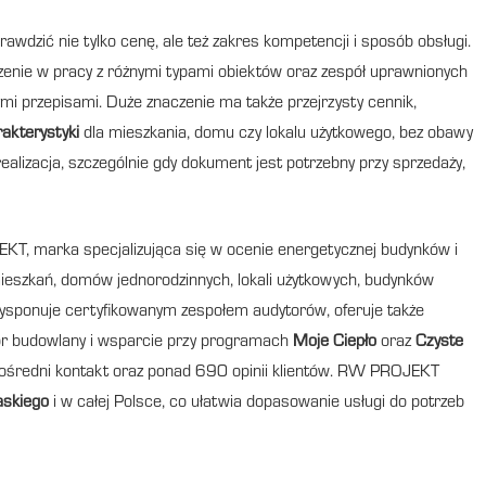
rawdzić nie tylko cenę, ale też zakres kompetencji i sposób obsługi.
zenie w pracy z różnymi typami obiektów oraz zespół uprawnionych
mi przepisami. Duże znaczenie ma także przejrzysty cennik,
akterystyki
dla mieszkania, domu czy lokalu użytkowego, bez obawy
 realizacja, szczególnie gdy dokument jest potrzebny przy sprzedaży,
KT, marka specjalizująca się w ocenie energetycznej budynków i
ieszkań, domów jednorodzinnych, lokali użytkowych, budynków
 dysponuje certyfikowanym zespołem audytorów, oferuje także
zór budowlany i wsparcie przy programach
Moje Ciepło
oraz
Czyste
zpośredni kontakt oraz ponad 690 opinii klientów. RW PROJEKT
askiego
i w całej Polsce, co ułatwia dopasowanie usługi do potrzeb