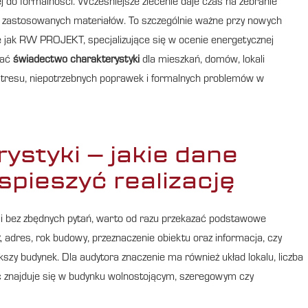
j do formalności. Wcześniejsze zlecenie daje czas na zebranie
czy zastosowanych materiałów. To szczególnie ważne przy nowych
e jak RW PROJEKT, specjalizujące się w ocenie energetycznej
wać
świadectwo charakterystyki
dla mieszkań, domów, lokali
 stresu, niepotrzebnych poprawek i formalnych problemów w
styki – jakie dane
spieszyć realizację
i bez zbędnych pytań, warto od razu przekazać podstawowe
, adres, rok budowy, przeznaczenie obiektu oraz informacja, czy
szy budynek. Dla audytora znaczenie ma również układ lokalu, liczba
ć znajduje się w budynku wolnostojącym, szeregowym czy