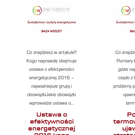
Co znajdziesz w artykule?
Co znajdz
Kogo naprawdę obejmuje
Pomiary 
ustawa o efektywności
gdzie na
energetycznej 2016 –
ciepło z
najważniejsze grupy i
problemy p
obowiązkiJakie obowiązki
ujawn
wprowadza ustawa o…
term
Ustawa o
Po
efektywności
termow
energetycznej
uja