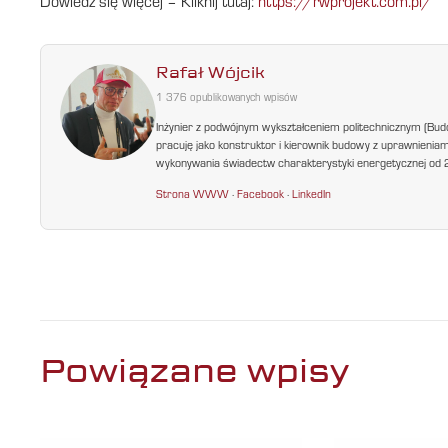
Dowiedz się więcej – Kliknij tutaj:
https://rwprojekt.com.pl/
Rafał Wójcik
1 376 opublikowanych wpisów
Inżynier z podwójnym wykształceniem politechnicznym (Bud
pracuję jako konstruktor i kierownik budowy z uprawnienia
wykonywania świadectw charakterystyki energetycznej od 200
Strona WWW
·
Facebook
·
LinkedIn
Powiązane wpisy