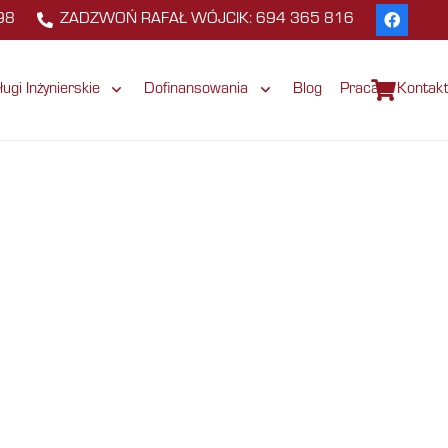
98
ZADZWOŃ RAFAŁ WÓJCIK: 694 365 816
ługi Inżynierskie
Dofinansowania
Blog
Praca
Kontak