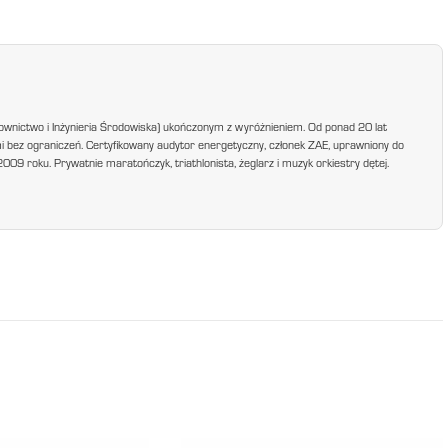
ownictwo i Inżynieria Środowiska) ukończonym z wyróżnieniem. Od ponad 20 lat
mi bez ograniczeń. Certyfikowany audytor energetyczny, członek ZAE, uprawniony do
9 roku. Prywatnie maratończyk, triathlonista, żeglarz i muzyk orkiestry dętej.