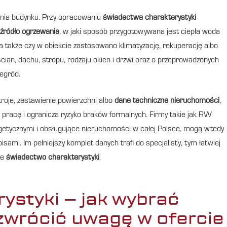
ania budynku. Przy opracowaniu
świadectwa charakterystyki
źródło ogrzewania
, w jaki sposób przygotowywana jest ciepła woda
 a także czy w obiekcie zastosowano klimatyzację, rekuperację albo
ścian, dachu, stropu, rodzaju okien i drzwi oraz o przeprowadzonych
zegród.
ekroje, zestawienie powierzchni albo
dane techniczne nieruchomości
,
 pracę i ogranicza ryzyko braków formalnych. Firmy takie jak RW
etycznymi i obsługujące nieruchomości w całej Polsce, mogą wtedy
mi. Im pełniejszy komplet danych trafi do specjalisty, tym łatwiej
we
świadectwo charakterystyki
.
ystyki – jak wybrać
 zwrócić uwagę w ofercie