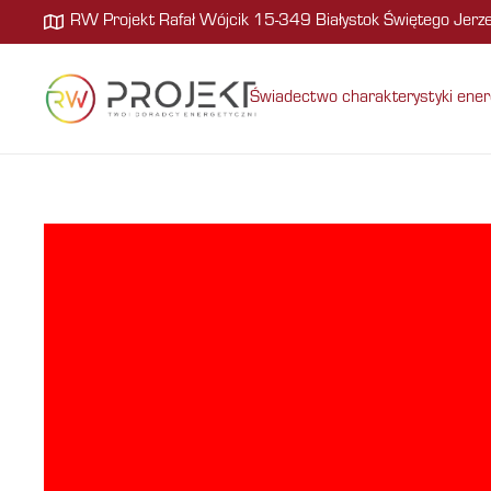
RW Projekt Rafał Wójcik 15-349 Białystok Świętego Jer
Świadectwo charakterystyki ener