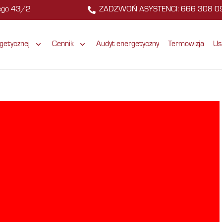
zego 43/2
ZADZWOŃ ASYSTENCI: 666 308 0
getycznej
Cennik
Audyt energetyczny
Termowizja
Us