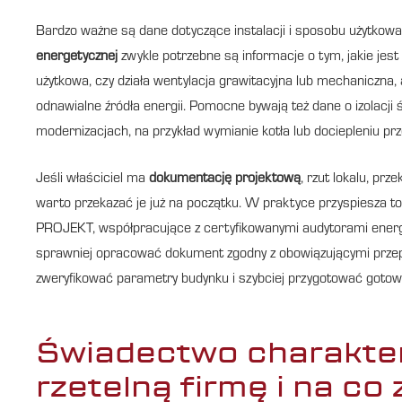
Bardzo ważne są dane dotyczące instalacji i sposobu użytkow
energetycznej
zwykle potrzebne są informacje o tym, jakie jest
użytkowa, czy działa wentylacja grawitacyjna lub mechaniczna,
odnawialne źródła energii. Pomocne bywają też dane o izolacji 
modernizacjach, na przykład wymianie kotła lub dociepleniu pr
Jeśli właściciel ma
dokumentację projektową
, rzut lokalu, prz
warto przekazać je już na początku. W praktyce przyspiesza to
PROJEKT, współpracujące z certyfikowanymi audytorami energ
sprawniej opracować dokument zgodny z obowiązującymi przepisa
zweryfikować parametry budynku i szybciej przygotować goto
Świadectwo charakter
rzetelną firmę i na co