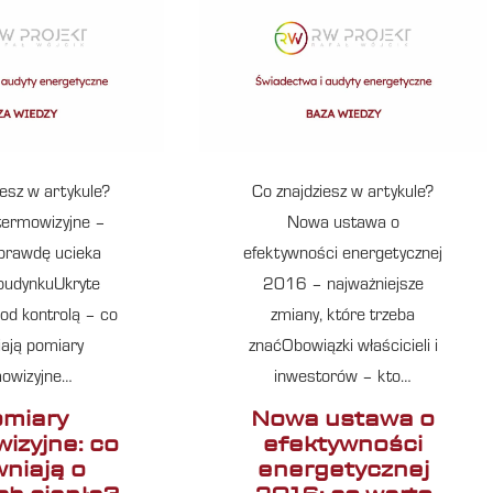
iesz w artykule?
Co znajdziesz w artykule?
termowizyjne –
Nowa ustawa o
prawdę ucieka
efektywności energetycznej
 budynkuUkryte
2016 – najważniejsze
od kontrolą – co
zmiany, które trzeba
iają pomiary
znaćObowiązki właścicieli i
owizyjne…
inwestorów – kto…
miary
Nowa ustawa o
izyjne: co
efektywności
wniają o
energetycznej