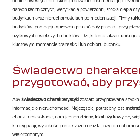
odbiór inwestycji albo skompletowanie dokumentacji potrzebne
danych technicznych, weryfikację powierzchni, źródła ciepła 
budynkach oraz nieruchomościach po modernizacji. Firmy taki
budynków, pomagają sprawnie przejść cały proces i przygoto
użytkowych i większych obiektów. Dzięki temu łatwiej uniknąć
kluczowym momencie transakcji lub odbioru budynku.
Świadectwo charaktery
przygotować, aby przy
Aby
świadectwo charakterystyki
zostało przygotowane szybko 
informacje o nieruchomości. Najczęściej potrzebny jest
metraż
chodzi o mieszkanie, dom jednorodzinny,
lokal użytkowy
czy więk
kondygnacji, wysokość pomieszczeń oraz to, czy nieruchomoś
wielorodzinnym.