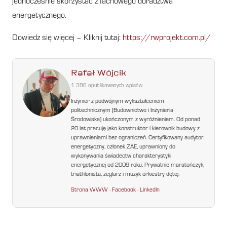
jednocześnie skorzystać z fachowego doradztwa
energetycznego.
Dowiedz się więcej – Kliknij tutaj:
https://rwprojekt.com.pl/
Rafał Wójcik
1 386 opublikowanych wpisów
Inżynier z podwójnym wykształceniem
politechnicznym (Budownictwo i Inżynieria
Środowiska) ukończonym z wyróżnieniem. Od ponad
20 lat pracuję jako konstruktor i kierownik budowy z
uprawnieniami bez ograniczeń. Certyfikowany audytor
energetyczny, członek ZAE, uprawniony do
wykonywania świadectw charakterystyki
energetycznej od 2009 roku. Prywatnie maratończyk,
triathlonista, żeglarz i muzyk orkiestry dętej.
Strona WWW
·
Facebook
·
LinkedIn