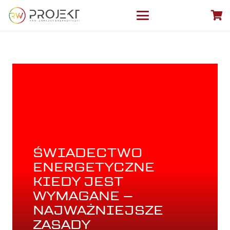
ŚWIADECTWO
ENERGETYCZNE
KIEDY JEST
WYMAGANE –
NAJWAŻNIEJSZE
ZASADY