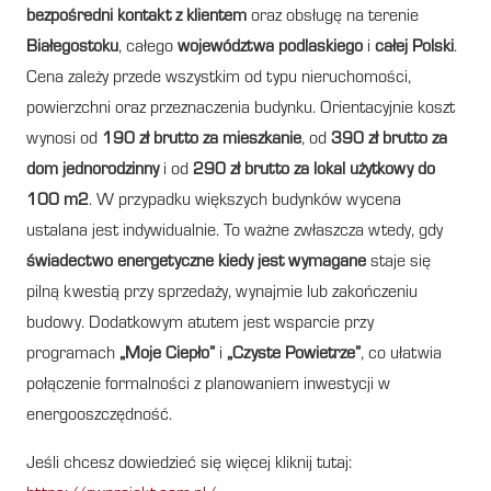
bezpośredni kontakt z klientem
oraz obsługę na terenie
Białegostoku
, całego
województwa podlaskiego
i
całej Polski
.
Cena zależy przede wszystkim od typu nieruchomości,
powierzchni oraz przeznaczenia budynku. Orientacyjnie koszt
wynosi od
190 zł brutto za mieszkanie
, od
390 zł brutto za
dom jednorodzinny
i od
290 zł brutto za lokal użytkowy do
100 m2
. W przypadku większych budynków wycena
ustalana jest indywidualnie. To ważne zwłaszcza wtedy, gdy
świadectwo energetyczne kiedy jest wymagane
staje się
pilną kwestią przy sprzedaży, wynajmie lub zakończeniu
budowy. Dodatkowym atutem jest wsparcie przy
programach
„Moje Ciepło”
i
„Czyste Powietrze”
, co ułatwia
połączenie formalności z planowaniem inwestycji w
energooszczędność.
Jeśli chcesz dowiedzieć się więcej kliknij tutaj: