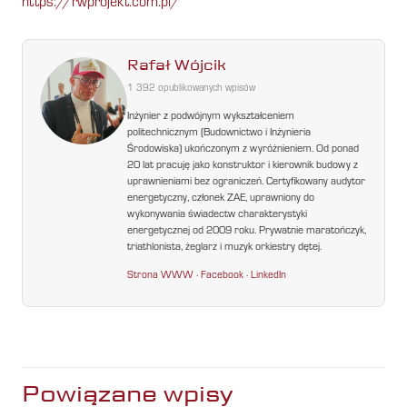
https://rwprojekt.com.pl/
Rafał Wójcik
1 392 opublikowanych wpisów
Inżynier z podwójnym wykształceniem
politechnicznym (Budownictwo i Inżynieria
Środowiska) ukończonym z wyróżnieniem. Od ponad
20 lat pracuję jako konstruktor i kierownik budowy z
uprawnieniami bez ograniczeń. Certyfikowany audytor
energetyczny, członek ZAE, uprawniony do
wykonywania świadectw charakterystyki
energetycznej od 2009 roku. Prywatnie maratończyk,
triathlonista, żeglarz i muzyk orkiestry dętej.
Strona WWW
·
Facebook
·
LinkedIn
Powiązane wpisy