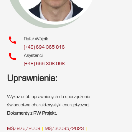
call
Rafał Wójcik
(+48) 694 365 816
call
Asystenci
(+48) 666 308 098
Uprawnienia:
Wykaz osób uprawnionych do sporządzenia
świadectwa charakterystyki energetycznej.
Dokumenty z RW Projekt.
MŚ/976/2009
MŚ/30085/2023
|
|