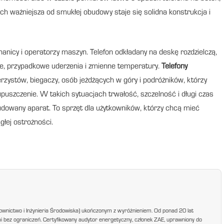
ch ważniejsza od smukłej obudowy staje się solidna konstrukcja i
chanicy i operatorzy maszyn. Telefon odkładany na deskę rozdzielczą,
je, przypadkowe uderzenia i zmienne temperatury.
Telefony
zystów, biegaczy, osób jeżdżących w góry i podróżników, którzy
puszczenie. W takich sytuacjach trwałość, szczelność i długi czas
budowany aparat. To sprzęt dla użytkowników, którzy chcą mieć
głej ostrożności.
ownictwo i Inżynieria Środowiska) ukończonym z wyróżnieniem. Od ponad 20 lat
mi bez ograniczeń. Certyfikowany audytor energetyczny, członek ZAE, uprawniony do