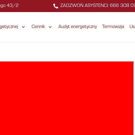
zego 43/2
ZADZWOŃ ASYSTENCI: 666 308 0
getycznej
Cennik
Audyt energetyczny
Termowizja
Us