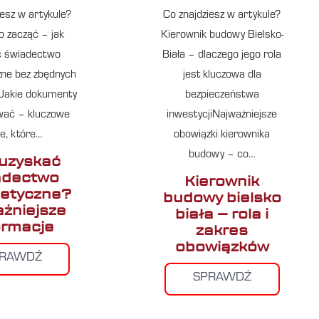
iesz w artykule?
Co znajdziesz w artykule?
o zacząć – jak
Kierownik budowy Bielsko-
ć świadectwo
Biała – dlaczego jego rola
ne bez zbędnych
jest kluczowa dla
iJakie dokumenty
bezpieczeństwa
wać – kluczowe
inwestycjiNajważniejsze
e, które…
obowiązki kierownika
budowy – co…
uzyskać
adectwo
Kierownik
etyczne?
budowy bielsko
ażniejsze
biała – rola i
ormacje
zakres
obowiązków
PRAWDŹ
SPRAWDŹ