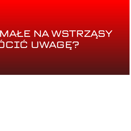
MAŁE NA WSTRZĄSY
RÓCIĆ UWAGĘ?