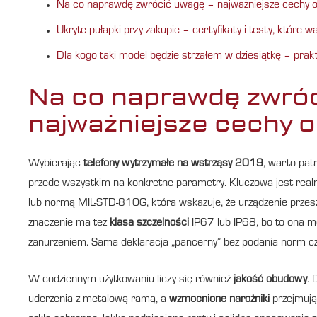
Na co naprawdę zwrócić uwagę – najważniejsze cechy
Ukryte pułapki przy zakupie – certyfikaty i testy, które 
Dla kogo taki model będzie strzałem w dziesiątkę – pr
Na co naprawdę zwró
najważniejsze cechy 
Wybierając
telefony wytrzymałe na wstrząsy 2019
, warto pat
przede wszystkim na konkretne parametry. Kluczowa jest rea
lub normą MIL-STD-810G, która wskazuje, że urządzenie przesz
znaczenie ma też
klasa szczelności
IP67 lub IP68, bo to ona m
zanurzeniem. Sama deklaracja „pancerny” bez podania norm cz
W codziennym użytkowaniu liczy się również
jakość obudowy
. 
uderzenia z metalową ramą, a
wzmocnione narożniki
przejmują 