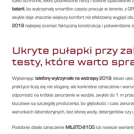
szkło ochronne, lekko podniesione ranty i solidne spasowanie 
baterii
, bo wytrzymały smartfon często pracuje w terenie, z
zwykle daje znacznie większy komfort niż efektowny wygląd ob
2019
najlepiej oceniać faktyczną konstrukcję i potwierdzone 
Ukryte pułapki przy zak
testy, które warto spr
Wybierając
telefony wytrzymałe na wstrząsy 2019
, łatwo ule
praktyce liczą się nie slogany, ale konkretne oznaczenia i wa
odporność na krótkie zanurzenie w wodzie, zwykle do 1 m prz
kluczowe są szczegóły producenta, bo głębokość i czas zanurze
warunkach laboratoryjnych, bez słonej wody, detergentów czy
Podobnie działa oznaczenie
MIL-STD-810G
lub nowsze warianty 