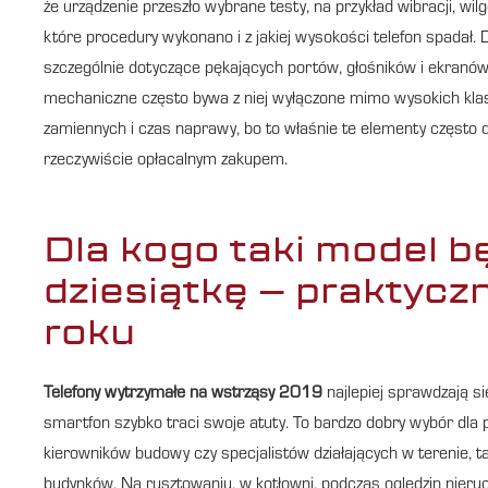
że urządzenie przeszło wybrane testy, na przykład wibracji, wi
które procedury wykonano i z jakiej wysokości telefon spadał
szczególnie dotyczące pękających portów, głośników i ekranów.
mechaniczne często bywa z niej wyłączone mimo wysokich klas
zamiennych i czas naprawy, bo to właśnie te elementy często 
rzeczywiście opłacalnym zakupem.
Dla kogo taki model b
dziesiątkę – praktyc
roku
Telefony wytrzymałe na wstrząsy 2019
najlepiej sprawdzają si
smartfon szybko traci swoje atuty. To bardzo dobry wybór dl
kierowników budowy czy specjalistów działających w terenie, t
budynków. Na rusztowaniu, w kotłowni, podczas oględzin nieru