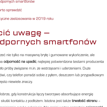
 odpornych smartfonów
warto sprawdzić
aktyczne zastosowania w 2019 roku
cić uwagę –
odpornych smartfonów
rzeć nie tylko na masywną bryłę i gumowane wykończenie, ale
lna
odporność na upadki
, najlepiej potwierdzona testami producenta
ło próby związane m.in. ze wstrząsami i uderzeniami. Duże
ówi, czy telefon poradzi sobie z pyłem, deszczem lub przypadkowym
ęsto niewiele znaczy.
Dobrze, gdy konstrukcja łączy tworzywo absorbujące energię
skutki kontaktu z podłożem. Istotna jest także
trwałość ekranu
–