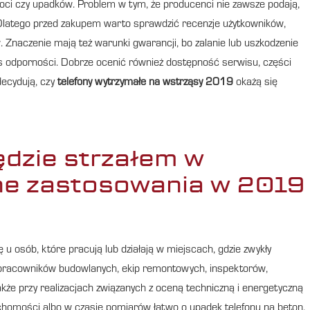
lgoci czy upadków. Problem w tym, że producenci nie zawsze podają,
. Dlatego przed zakupem warto sprawdzić recenzje użytkowników,
 Znaczenie mają też warunki gwarancji, bo zalanie lub uszkodzenie
 odporności. Dobrze ocenić również dostępność serwisu, części
decydują, czy
telefony wytrzymałe na wstrząsy 2019
okażą się
ędzie strzałem w
zne zastosowania w 2019
ę u osób, które pracują lub działają w miejscach, gdzie zwykły
a pracowników budowlanych, ekip remontowych, inspektorów,
akże przy realizacjach związanych z oceną techniczną i energetyczną
chomości albo w czasie pomiarów łatwo o upadek telefonu na beton,