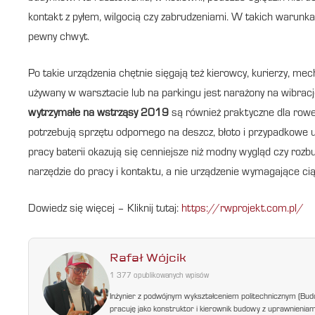
kontakt z pyłem, wilgocią czy zabrudzeniami. W takich warunka
pewny chwyt.
Po takie urządzenia chętnie sięgają też kierowcy, kurierzy, me
używany w warsztacie lub na parkingu jest narażony na wibrac
wytrzymałe na wstrząsy 2019
są również praktyczne dla rower
potrzebują sprzętu odpornego na deszcz, błoto i przypadkowe u
pracy baterii okazują się cenniejsze niż modny wygląd czy roz
narzędzie do pracy i kontaktu, a nie urządzenie wymagające cią
Dowiedz się więcej – Kliknij tutaj:
https://rwprojekt.com.pl/
Rafał Wójcik
1 377 opublikowanych wpisów
Inżynier z podwójnym wykształceniem politechnicznym (Bud
pracuję jako konstruktor i kierownik budowy z uprawnienia