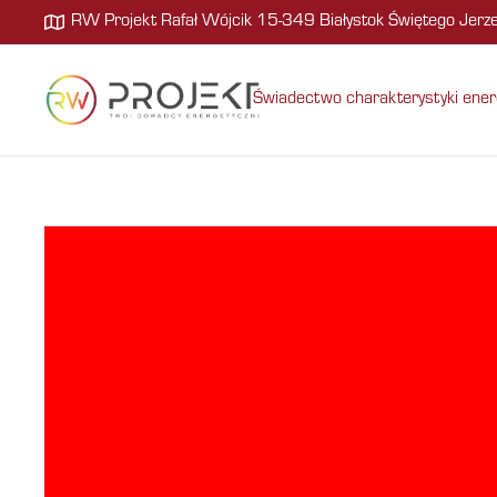
RW Projekt Rafał Wójcik 15-349 Białystok Świętego Jer
Świadectwo charakterystyki ener