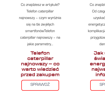
Co znajdziesz w artykule?
Co znajdz
Telefon caterpillar
Od czeg
najnowszy – czym wyróżnia
uzyska
się na tle zwykłych
energetycz
smartfonówTelefon
komplikacj
caterpillar najnowszy – na
przygoto
jakie parametry…
dan
Telefon
Jak 
caterpillar
świ
najnowszy – co
energ
warto wiedzieć
najw
przed zakupem
inf
SPRAWDŹ
S