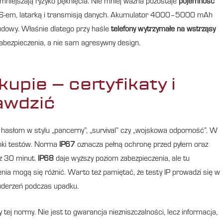
zmniejszają ryzyko pęknięcia. Nie mniej ważna pozostaje
pojemność
 GPS-em, latarką i transmisją danych. Akumulator 4000–5000 mAh
udowy. Właśnie dlatego przy haśle
telefony wytrzymałe na wstrząsy
zabezpieczenia, a nie sam agresywny design.
upie – certyfikaty i
awdzić
c hasłom w stylu „pancerny”, „survival” czy „wojskowa odporność”. W
runki testów. Norma
IP67
oznacza pełną ochronę przed pyłem oraz
ez 30 minut.
IP68
daje wyższy poziom zabezpieczenia, ale tu
nia mogą się różnić. Warto też pamiętać, że testy IP prowadzi się w
 uderzeń podczas upadku.
tej normy. Nie jest to gwarancja niezniszczalności, lecz informacja,