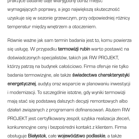
praktyce badanie daje wiarygodny obraz miejsc
wymagających poprawy, a jego największą skuteczność
uzyskuje się w sezonie grzewczym, przy odpowiedniej różnicy
temperatur między wnętrzem a otoczeniem.
Równie ważne jak sam termin badania jest to, komu powierza
się usługę. W przypadku
termowizji rubin
warto postawić na
doświadczonych specjalistów, takich jak RW PROJEKT,
którzy patrzą na budynek całościowo. Firma oferuje nie tylko
badania termowizyjne, ale także
świadectwa charakterystyki
energetycznej
, audyty oraz wsparcie w planowaniu inwestycji
i modernizacji. To szczególnie istotne, gdy wyniki termowizji
mają stać się podstawą dalszych decyzji remontowych albo
działań związanych z programami dofinansowań. Atutem RW
PROJEKT jest certyfikowany zespół, szybka realizacja zleceń,
konkurencyjne ceny i bezpośredni kontakt z klientem. Firma
obsługuje
Białystok
, całe
województwo podlaskie
, a także