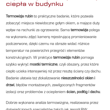
ciepła w budynku
Termowizja rubin
to praktyczne badanie, które pozwala
zobaczyć miejsca niewidoczne gołym okiem, a mające duży
wpływ na rachunki za ogrzewanie. Sama
termowizja
polega
na wykonaniu zdjęć kamerą rejestrującą promieniowanie
podczerwone, dzięki czemu na obrazie widać różnice
temperatur na powierzchni przegród i elementów
konstrukcyjnych. W praktyce
termowizja rubin
pomaga
szybko wykryć
mostki termiczne
, czyli obszary, przez które
ciepło ucieka intensywniej niż przez resztę ściany czy dachu.
Badanie ułatwia też zlokalizowanie
nieszczelności okien i
drzwi
, błędów montażowych, zawilgoconych fragmentów
izolacji oraz problemów z ociepleniem
ścian, podłóg i dachu
.
Dobrze wykonana analiza termowizyjna, realizowana przez
doświadczonych specjalistów takich jak zespół RW