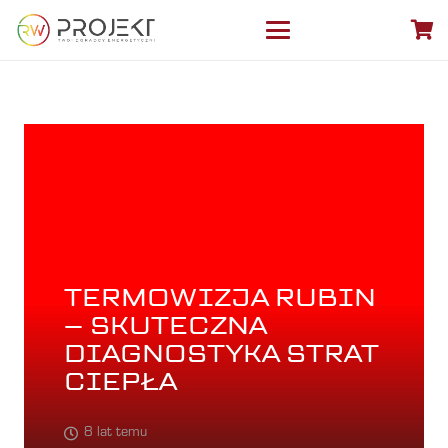
TERMOWIZJA RUBIN
– SKUTECZNA
DIAGNOSTYKA STRAT
CIEPŁA
8 lat temu