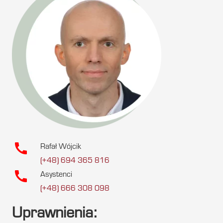
call
Rafał Wójcik
(+48) 694 365 816
call
Asystenci
(+48) 666 308 098
Uprawnienia: