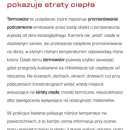
pokazuje straty ciepła
Termowizor
to urządzenie, które rejestruje
promieniowanie
podczerwone
emitowane przez każdy obiekt o temperaturze
wyższej od zera bezwzględnego. Kamera nie „widzi” ciepła w
dosłownym sensie, ale przetwarza natężenie promieniowania
na obraz, w którym różnym temperaturom odpowiadają różne
kolory. Dzięki temu
termowizor
pozwala szybko zauważyć,
gdzie przegrody budowlane są chłodniejsze lub cieplejsze od
otoczenia. Na ścianach, dachach, oknach, drzwiach czy przy
połączeniach konstrukcyjnych widać wtedy miejsca
wskazujące na
straty ciepła
, mostki termiczne, nieszczelności
albo zawilgocenia wpływające na izolacyjność materiałów.
W praktyce badanie pokazuje różnice temperatur na
powierzchniach, a to bardzo cenna informacja przy ocenie
stanu energetycznego budynku. Łatwiej wykryć obszary, przez