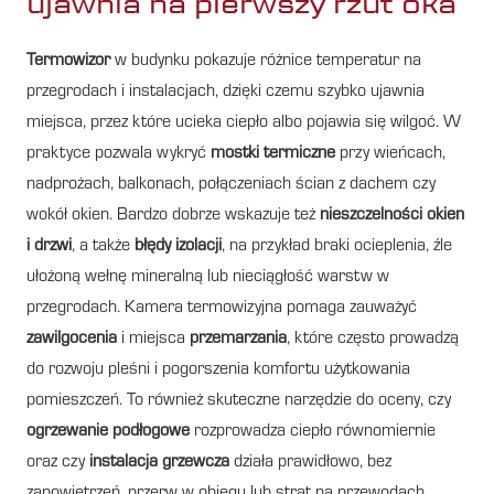
ujawnia na pierwszy rzut oka
Termowizor
w budynku pokazuje różnice temperatur na
przegrodach i instalacjach, dzięki czemu szybko ujawnia
miejsca, przez które ucieka ciepło albo pojawia się wilgoć. W
praktyce pozwala wykryć
mostki termiczne
przy wieńcach,
nadprożach, balkonach, połączeniach ścian z dachem czy
wokół okien. Bardzo dobrze wskazuje też
nieszczelności okien
i drzwi
, a także
błędy izolacji
, na przykład braki ocieplenia, źle
ułożoną wełnę mineralną lub nieciągłość warstw w
przegrodach. Kamera termowizyjna pomaga zauważyć
zawilgocenia
i miejsca
przemarzania
, które często prowadzą
do rozwoju pleśni i pogorszenia komfortu użytkowania
pomieszczeń. To również skuteczne narzędzie do oceny, czy
ogrzewanie podłogowe
rozprowadza ciepło równomiernie
oraz czy
instalacja grzewcza
działa prawidłowo, bez
zapowietrzeń, przerw w obiegu lub strat na przewodach.