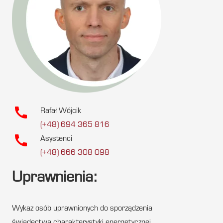
call
Rafał Wójcik
(+48) 694 365 816
call
Asystenci
(+48) 666 308 098
Uprawnienia:
Wykaz osób uprawnionych do sporządzenia