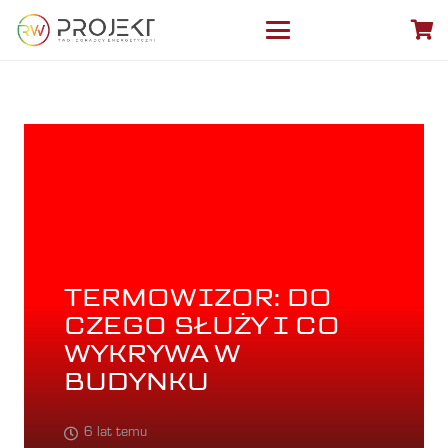
TERMOWIZOR: DO
CZEGO SŁUŻY I CO
WYKRYWA W
BUDYNKU
6 lat temu