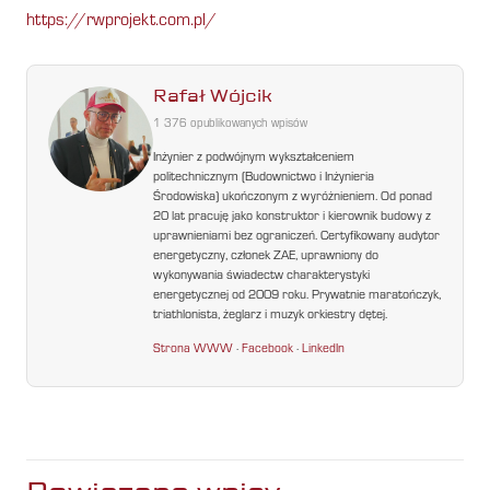
https://rwprojekt.com.pl/
Rafał Wójcik
1 376 opublikowanych wpisów
Inżynier z podwójnym wykształceniem
politechnicznym (Budownictwo i Inżynieria
Środowiska) ukończonym z wyróżnieniem. Od ponad
20 lat pracuję jako konstruktor i kierownik budowy z
uprawnieniami bez ograniczeń. Certyfikowany audytor
energetyczny, członek ZAE, uprawniony do
wykonywania świadectw charakterystyki
energetycznej od 2009 roku. Prywatnie maratończyk,
triathlonista, żeglarz i muzyk orkiestry dętej.
Strona WWW
·
Facebook
·
LinkedIn