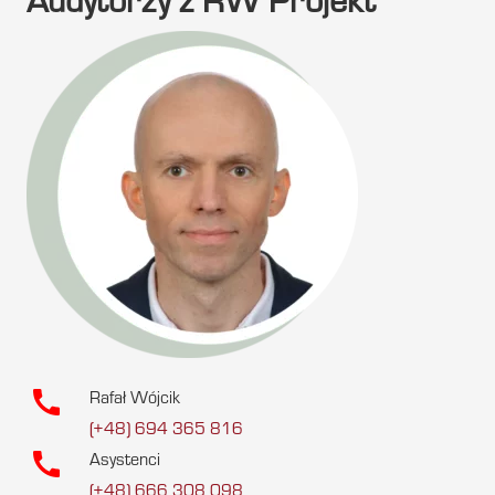
Audytorzy z RW Projekt
call
Rafał Wójcik
(+48) 694 365 816
call
Asystenci
(+48) 666 308 098