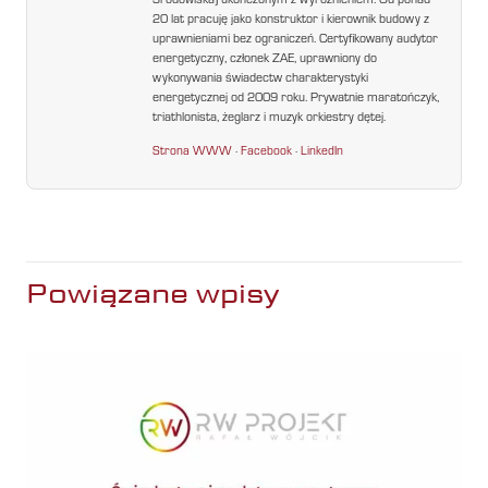
Środowiska) ukończonym z wyróżnieniem. Od ponad
20 lat pracuję jako konstruktor i kierownik budowy z
uprawnieniami bez ograniczeń. Certyfikowany audytor
energetyczny, członek ZAE, uprawniony do
wykonywania świadectw charakterystyki
energetycznej od 2009 roku. Prywatnie maratończyk,
triathlonista, żeglarz i muzyk orkiestry dętej.
Strona WWW
·
Facebook
·
LinkedIn
Powiązane wpisy