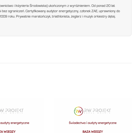
ownictwo i Inżynieria Środowiska) ukończonym z wyróżnieniem. Od ponad 20 lat
mi bez ograniczeń. Certyfikowany audytor energetyczny, członek ZAE, uprawniony do
9 roku. Prywatnie maratończyk, triathlonista, żeglarz i muzyk orkiestry dętej.