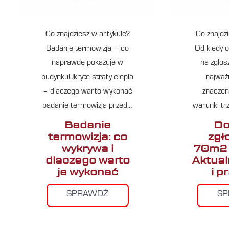
Co znajdziesz w artykule?
Co znajdz
Badanie termowizja – co
Od kiedy 
naprawdę pokazuje w
na zgło
budynkuUkryte straty ciepła
najważn
– dlaczego warto wykonać
znaczen
badanie termowizja przed…
warunki tr
Badanie
Do
termowizja: co
zgł
wykrywa i
70m2 
dlaczego warto
Aktual
je wykonać
i p
SPRAWDŹ
S