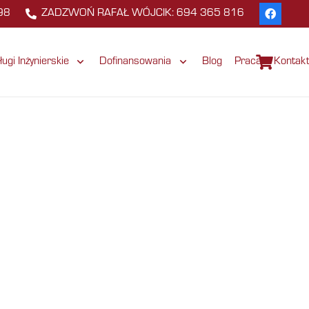
98
ZADZWOŃ RAFAŁ WÓJCIK: 694 365 816
ługi Inżynierskie
Dofinansowania
Blog
Praca
Kontak