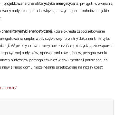
im
projektowana charakterystyka energetyczna
, przygotowywana na
nowany budynek spełni obowiązujące wymagania techniczne i jakie
e.
charakterystyki energetycznej
, które określa zapotrzebowanie
 przygotowania ciepłej wody użytkowej. To ważny dokument nie tylko
izacji. W praktyce inwestorzy coraz częściej korzystają ze wsparcia
e energetycznej budynków, sporządzaniu świadectw, przygotowaniu
owanych audytorów pomaga również w dokumentacji potrzebnej do
e niewielkiego domu może realnie przełożyć się na niższy koszt
kt.com.pl/