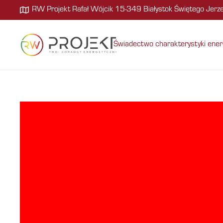
RW Projekt Rafał Wójcik 15-349 Białystok Świętego Jer
Świadectwo charakterystyki ener