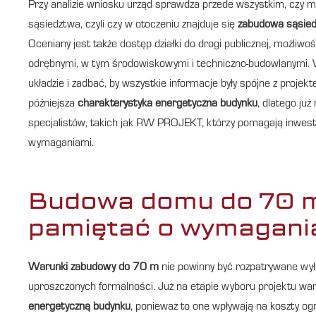
Przy analizie wniosku urząd sprawdza przede wszystkim, czy 
sąsiedztwa, czyli czy w otoczeniu znajduje się
zabudowa sąsied
Oceniany jest także dostęp działki do drogi publicznej, możliw
odrębnymi, w tym środowiskowymi i techniczno-budowlanymi. 
układzie i zadbać, by wszystkie informacje były spójne z proj
późniejsza
charakterystyka energetyczna budynku
, dlatego ju
specjalistów, takich jak RW PROJEKT, którzy pomagają inwes
wymaganiami.
Budowa domu do 70 m
pamiętać o wymagani
Warunki zabudowy do 70 m
nie powinny być rozpatrywane wyłą
uproszczonych formalności. Już na etapie wyboru projektu wa
energetyczną budynku
, ponieważ to one wpływają na koszty og