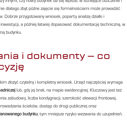
zy innymi, czy nowy budynek da się wpisać w istniejące otoczenie i
ie dlatego zbyt późne zajęcie się formalnościami może prowadzić
. Dobrze przygotowany wniosek, poparty analizą działki i
 inwestycji, a później łatwiej dopasować dokumentację techniczną, w
zną budynku.
nia i dokumenty – co
cyzję
tkim złożyć czytelny i kompletny wniosek. Urząd najczęściej wymaga
adniczej
lub, gdy jej brak, na mapie ewidencyjnej. Kluczowy jest też
nia zabudowy, liczba kondygnacji, szerokość elewacji frontowej,
prowadzania ścieków, dostęp do drogi publicznej oraz
lanowanego budynku
, tym mniejsze ryzyko wezwania do uzupełnień.