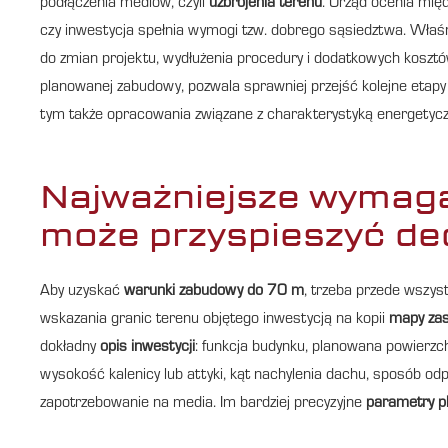
podłączenia mediów, czyli
uzbrojenia terenu
. Urząd ocenia międ
czy inwestycja spełnia wymogi tzw. dobrego sąsiedztwa. Właśn
do zmian projektu, wydłużenia procedury i dodatkowych kosztów
planowanej zabudowy, pozwala sprawniej przejść kolejne etapy
tym także opracowania związane z charakterystyką energetyc
Najważniejsze wymaga
może przyspieszyć de
Aby uzyskać
warunki zabudowy do 70 m
, trzeba przede wszys
wskazania granic terenu objętego inwestycją na kopii
mapy zas
dokładny
opis inwestycji
: funkcja budynku, planowana powierzch
wysokość kalenicy lub attyki, kąt nachylenia dachu, sposób od
zapotrzebowanie na media. Im bardziej precyzyjne
parametry p