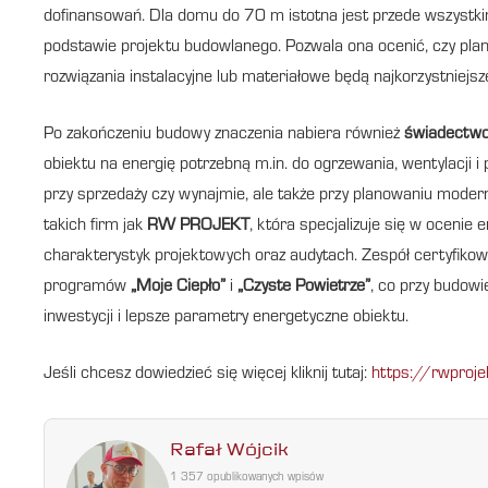
dofinansowań. Dla domu do 70 m istotna jest przede wszystk
podstawie projektu budowlanego. Pozwala ona ocenić, czy pla
rozwiązania instalacyjne lub materiałowe będą najkorzystniejsz
Po zakończeniu budowy znaczenia nabiera również
świadectwo 
obiektu na energię potrzebną m.in. do ogrzewania, wentylacji i
przy sprzedaży czy wynajmie, ale także przy planowaniu modern
takich firm jak
RW PROJEKT
, która specjalizuje się w oceni
charakterystyk projektowych oraz audytach. Zespół certyfik
programów
„Moje Ciepło”
i
„Czyste Powietrze”
, co przy budowi
inwestycji i lepsze parametry energetyczne obiektu.
Jeśli chcesz dowiedzieć się więcej kliknij tutaj:
https://rwproje
Rafał Wójcik
1 357 opublikowanych wpisów