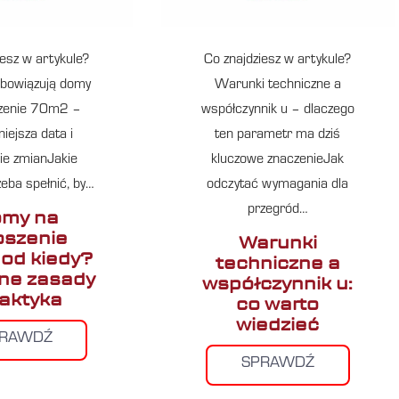
iesz w artykule?
Co znajdziesz w artykule?
obowiązują domy
Warunki techniczne a
szenie 70m2 –
współczynnik u – dlaczego
iejsza data i
ten parametr ma dziś
ie zmianJakie
kluczowe znaczenieJak
zeba spełnić, by…
odczytać wymagania dla
przegród…
my na
oszenie
Warunki
od kiedy?
techniczne a
ne zasady
współczynnik u:
raktyka
co warto
wiedzieć
PRAWDŹ
SPRAWDŹ