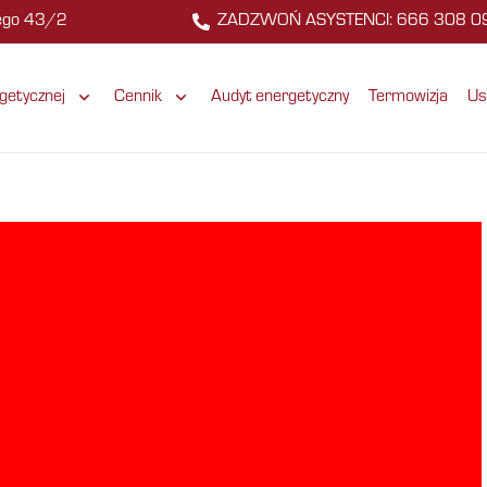
zego 43/2
ZADZWOŃ ASYSTENCI: 666 308 0
getycznej
Cennik
Audyt energetyczny
Termowizja
Us