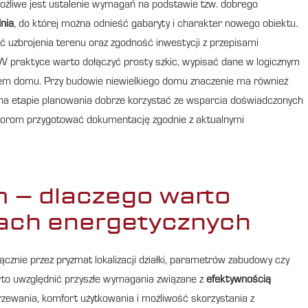
możliwe jest ustalenie wymagań na podstawie tzw. dobrego
nia
, do której można odnieść gabaryty i charakter nowego obiektu.
ość uzbrojenia terenu oraz zgodność inwestycji z przepisami
W praktyce warto dołączyć prosty szkic, wypisać dane w logicznym
ektem domu. Przy budowie niewielkiego domu znaczenie ma również
ż na etapie planowania dobrze korzystać ze wsparcia doświadczonych
torom przygotować dokumentację zgodnie z aktualnymi
 – dlaczego warto
ach energetycznych
cznie przez pryzmat lokalizacji działki, parametrów zabudowy czy
rto uwzględnić przyszłe wymagania związane z
efektywnością
rzewania, komfort użytkowania i możliwość skorzystania z