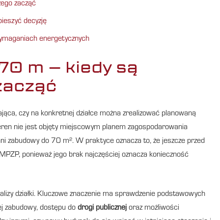
zego zacząć
ieszyć decyzję
ymaganiach energetycznych
70 m – kiedy są
zacząć
ająca, czy na konkretnej działce można zrealizować planowaną
 teren nie jest objęty miejscowym planem zagospodarowania
i zabudowy do 70 m². W praktyce oznacza to, że jeszcze przed
e MPZP, ponieważ jego brak najczęściej oznacza konieczność
nalizy działki. Kluczowe znaczenie ma sprawdzenie podstawowych
ej zabudowy, dostępu do
drogi publicznej
oraz możliwości